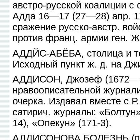
австро-русской коалиции с 
Адда 16—17 (27—28) апр. 
сражение русско-австр. во
против франц. армии ген. Ж
АДДЙС-АБЁБА, столица и тор
Исходный пункт ж. д. на Дж
АДДИСОН, Джозеф (1672—17
нравоописательной журнали
очерка. Издавал вместе с 
сатирич. журналы: «Болтун
14), «Опекун» (171-3).
АДДИСОНОВА БОЛЕЗНЬ (по и