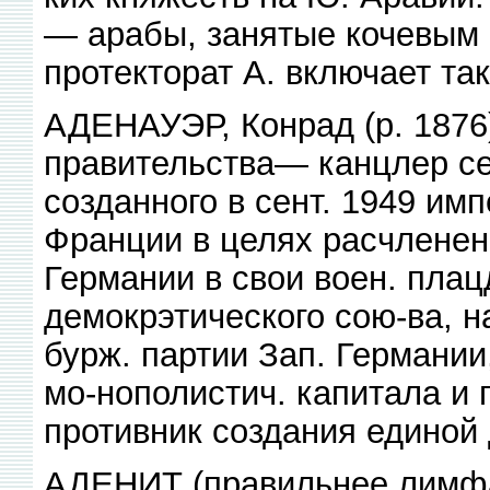
— арабы, занятые кочевым 
протекторат А. включает та
АДЕНАУЭР, Конрад (р. 1876),
правительства— канцлер сеп
созданного в сент. 1949 им
Франции в целях расчленен
Германии в свои воен. плац
демокрэтического сою-ва, н
бурж. партии Зап. Германи
мо-нополистич. капитала и
противник создания единой
АДЕНИТ (правильнее лимфа