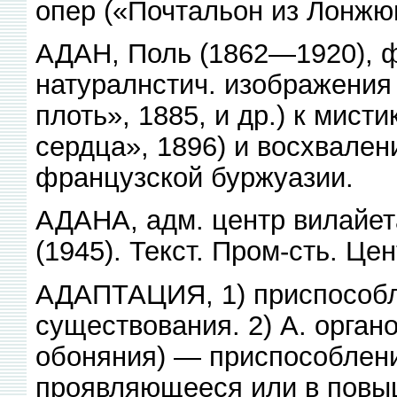
опер («Почтальон из Лонжюм
АДАН, Поль (1862—1920), ф
натуралнстич. изображения
плоть», 1885, и др.) к мис
сердца», 1896) и восхвале
французской буржуазии.
АДАНА, адм. центр вилайета
(1945). Текст. Пром-сть. Цен
АДАПТАЦИЯ, 1) приспособл
существования. 2) А. органо
обоняния) — приспособлени
проявляющееся или в повыш