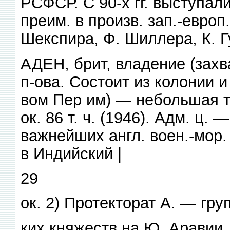
РСФСР. С 90-х гг. выступал
преим. в произв. зап.-европ
Шекспира, Ф. Шиллера, К. Г
АДЕН, брит, владение (захв
п-ова. Состоит из колонии и 
вом Пер им) — небольшая т
ок. 86 т. ч. (1946). Адм. ц.
важнейших англ. воен.-мор. 
в Индийский |
29
ок. 2) Протекторат А. — гру
ких княжеств на Ю. Аравии. П