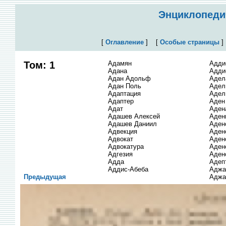
Энциклопедич
[
Оглавление
]
[
Особые страницы
Том: 1
Адамян
Адди
Адана
Адди
Адан Адольф
Адел
Адан Поль
Адел
Адаптация
Адел
Адаптер
Аден
Адат
Аден
Адашев Алексей
Аден
Адашев Даниил
Аден
Адвекция
Аден
Адвокат
Аден
Адвокатура
Аден
Адгезия
Аден
Адда
Адеп
Аддис-Абеба
Аджа
Предыдущая
Аджа