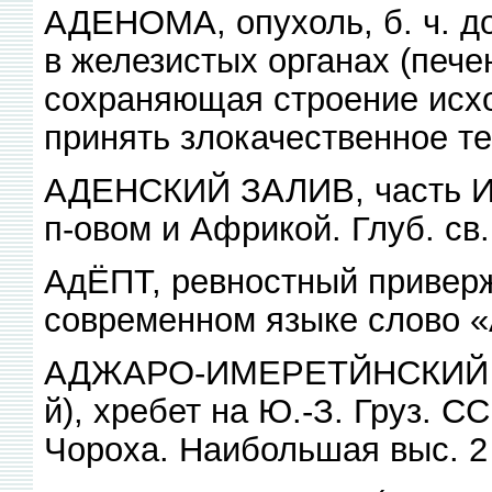
АДЕНОМА, опухоль, б. ч. д
в железистых органах (пече
сохраняющая строение исхо
принять злокачественное т
АДЕНСКИЙ ЗАЛИВ, часть Ин
п-овом и Африкой. Глуб. св.
АдЁПТ, ревностный приверже
современном языке слово «А
АДЖАРО-ИМЕРЕТЙНСКИЙ ХР
й), хребет на Ю.-З. Груз. С
Чороха. Наибольшая выс. 2