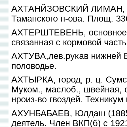
АХТАНЙЗОВСКИЙ ЛИМАН, в А
Таманского п-ова. Площ. 33
АХТЕРШТЕВЕНЬ, основное к
связанная с кормовой часть
АХТУВА,лев.рукав нижней Во
половодье.
АХТЫРКА, город, р. ц. Сумс
Муком., маслоб., швейная, 
нроиз-во гвоздей. Техникум 
АХУНБАБАЕВ, Юлдаш (1885—
деятель. Член ВКП(б) с 192