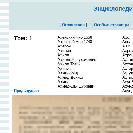
Энциклопедич
[
Оглавление
]
[
Особые страницы
Том: 1
Ахенский мир 1668
Ахо
Ахенский мир 1748
Ахол
Ахерон
АХР
Ахилия
Ахро
Ахилл
Ахро
Ахиллово сухожилие
Ахта
Ахилл Татий
Ахтан
Ахинея
Ахте
Ахмадабад
Ахтуб
Ахмад Дониш
Ахты
Ахмед
Ахунб
Ахмед-шах Дуррани
Ахунд
Предыдущая
Ахунд