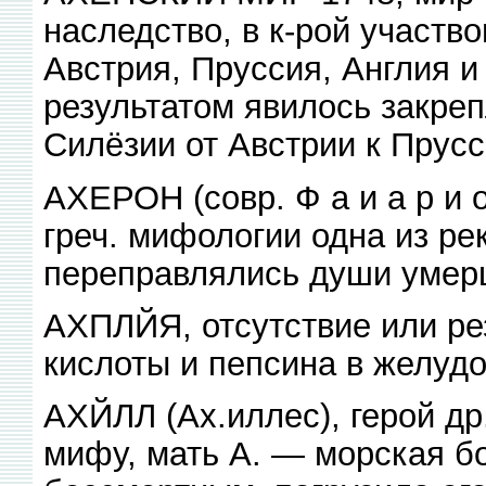
наследство, в к-рой участв
Австрия, Пруссия, Англия 
результатом явилось закреп
Силёзии от Австрии к Прусс
АХЕРОН (совр. Ф а и а р и о-
греч. мифологии одна из ре
переправлялись души умер
АХПЛЙЯ, отсутствие или ре
кислоты и пепсина в желудо
АХЙЛЛ (Ах.иллес), герой др
мифу, мать А. — морская б