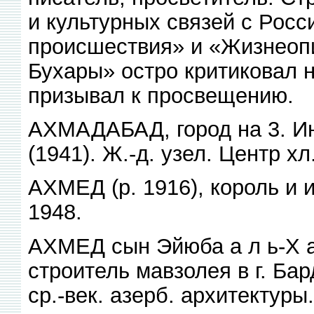
и культурных связей с Росс
происшествия» и «Жизнеоп
Бухары» остро критиковал 
призывал к просвещению.
АХМАДАБАД, город на 3. Инд
(1941). Ж.-д. узел. Центр х
АХМЕД (р. 1916), король и 
1948.
АХМЕД сын Эйюба а л ь-X а ф
строитель мавзолея в г. Б
ср.-век. азерб. архитектуры.