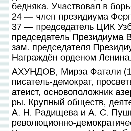
бедняка. Участвовал в бор
24 — члеп президиума Ферг
37 — председатель ЦИК Уз
председатель Президиума В
зам. председателя Президи
Награждён орденом Ленина
АХУНДОВ, Мирза Фатали (1
писатель-демократ, просве
атеист, основоположник азе
ры. Крупный обществ, деяте
А. Н. Радищева и А. С. Пу
революционно-демократическ