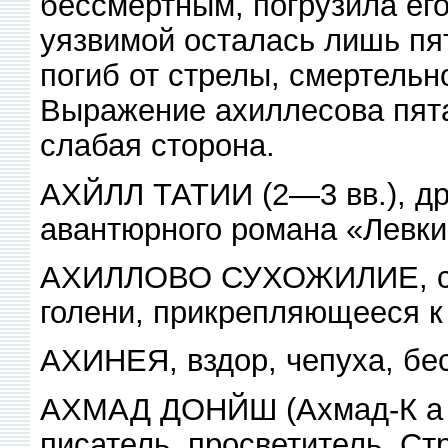
бессмертным, погрузила ег
уязвимой осталась лишь пят
погиб от стрелы, смертельн
Выражение ахиллесова пята
слабая сторона.
АХЙЛЛ ТАТИИ (2—3 вв.), др.
авантюрного романа «Левки
АХИЛЛОВО СУХОЖИЛИЕ, су
голени, прикрепляющееся к 
АХИНЕЯ, вздор, чепуха, бе
АХМАД ДОНЙШ (Ахмад-К а л 
писатель, просветитель. С