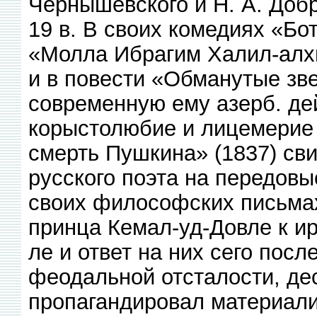
Чернышевского и Н. А. Добр
19 в. В своих комедиях «Бо
«Молла Ибрагим Халил-алхи
и в повести «Обманутые зве
современную ему азерб. де
корыстолюбие и лицемерие 
смерть Пушкина» (1837) сви
русского поэта на передовы
своих философских письмах
принца Кемал-уд-Довле к и
ле и ответ на них сего посл
феодальной отсталости, де
пропагандировал материали