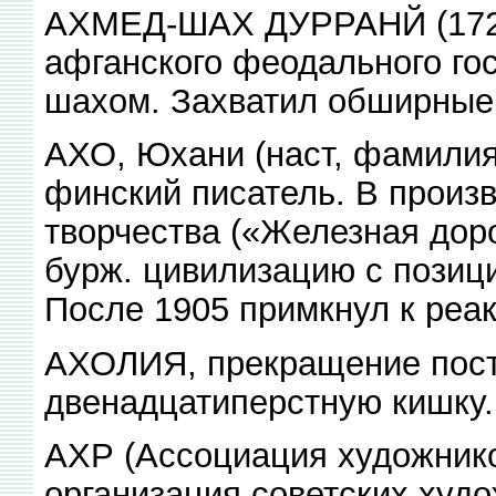
АХМЕД-ШАХ ДУРРАНЙ (1724
афганского феодального гос
шахом. Захватил обширные 
АХО, Юхани (наст, фамилия 
финский писатель. В произ
творчества («Железная дорог
бурж. цивилизацию с позици
После 1905 примкнул к реак
АХОЛИЯ, прекращение пост
двенадцатиперстную кишку.
АХР (Ассоциация художнико
организация советских худ