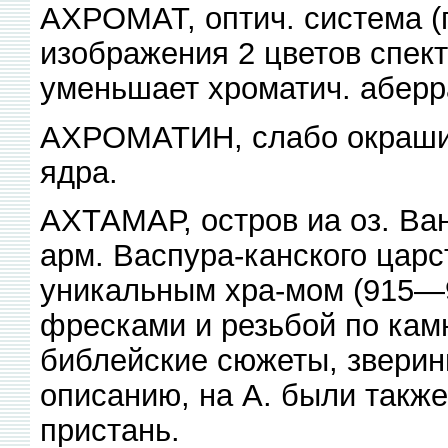
АХРОМАТ, оптич. система (п
изображения 2 цветов спект
уменьшает хроматич. абер
АХРОМАТИН, слабо окраши
ядра.
АХТАМАР, остров иа оз. Ван
арм. Васпура-канского царс
уникальным хра-мом (915—
фресками и резьбой по кам
библейские сюжеты, зверин
описанию, на А. были такж
пристань.