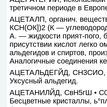
третичном периоде в Европе
АЦЕТАЛП, органич. вещест
КСН(ОК])2 (К — углеводоро
А. — жидкости прият-пого, б
присутствии кислот легко 
альдегидов и спиртов, прои
Аналогичные соединения кет
АЦЕТАЛЬДЕГЙД, СН3СИО, ор
Уксусный альдегид.
АЦЕТАНИЛЙД, СвН5гШ • С0С
Бесцветные кристаллы, ь°пл