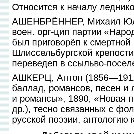
Относится к началу леднико
АШЕНБРЁННЕР, Михаил Юль
воен. орг-цип партии «Наро
был приговорёп к смертной
Шлиссельбургской крепости,
переведеп в ссыльво-посел
АШКЕРЦ, Антон (1856—1912)
баллад, романсов, песен и 
и романсы», 1890, «Новая п
др.), тесно связанных с ф
русской поэзии, антологию к