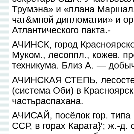
Трумэна» и «плана Маршалла
чат&мной дипломатии» и ор
Атлантического пакта.-
АЧИНСК, город Красноярског
Муком., лесоппл., кожев. пр
техникума. Близ А. — добыч
АЧИНСКАЯ СТЕПЬ, лесостеп
(система Оби) в Красноярс
частьраспахана.
АЧИСАЙ, посёлок гор. типа 
ССР, в горах Карата}'; ж.-д.