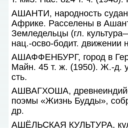
АШАНТИ, народность суданс
Африке. Расселены в Ашант
Земледельцы (гл. культура—
нац.-осво-бодит. движении 
АШАФФЕНБУРГ, город в Герм
Майн. 45 т. ж. (1950). Ж.-д.
сть.
АШВАГХОША, древнеиндийски
поэмы «Жизнь Будды», собр
др.
АШЁЛЬСКАЯ КУЛЬТУРА, куль