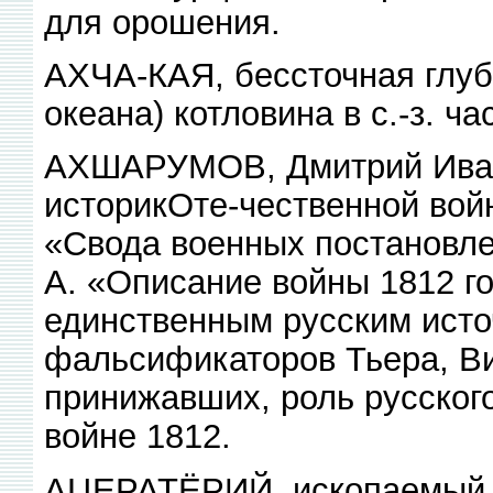
для орошения.
АХЧА-КАЯ, бессточная глуб
океана) котловина в с.-з. ч
АХШАРУМОВ, Дмитрий Иван
историкОте-чественной войн
«Свода военных постановлен
А. «Описание войны 1812 го
единственным русским исто
фальсификаторов Тьера, В
принижавших, роль русского
войне 1812.
АЦЕРАТЁРИЙ, ископаемый б