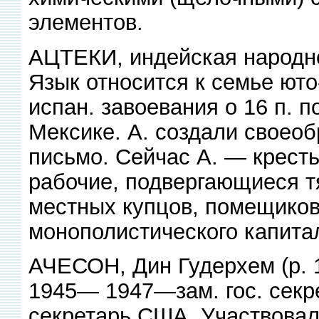
элементов.
АЦТЕКИ, индейская народност
Язык относится к семье юто-
испан. завоевания о 16 п. п
Мексике. А. создали своеобр
письмо. Сейчас А. — крестья
рабочие, подвергающиеся т
местных купцов, помещиков
монополистического капит
АЧЕСОН, Дин Гудерхем (р. 1
1945— 1947—зам. гос. секр
секретарь США. Участвовал