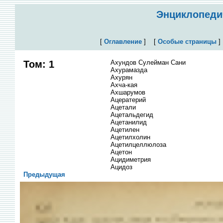
Энциклопедич
[
Оглавление
]
[
Особые страницы
Том: 1
Ахундов Сулейман Сани
Ахурамазда
Ахурян
Ахча-кая
Ахшарумов
Ацератерий
Ацетали
Ацетальдегид
Ацетанилид
Ацетилен
Ацетилхолин
Ацетилцеллюлоза
Ацетон
Ацидиметрия
Ацидоз
Предыдущая