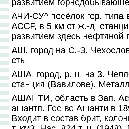
развитием горнодобывающе
АЧИ-СУ^ посёлок гор. типа 
АССР, в 5 км от ж.-д. станци
развитием здесь нефтяной 
АШ, город на С.-З. Чехослова
сть.
АША, город, р. ц. на 3. Чел
станция (Вавилове). Металл
АШАНТИ, область в Зап. А
ашантп. Гос-во Ашанти в 1
Входит в состав брит, коло
т. км3. Нас. 824 т. ч. (1948)