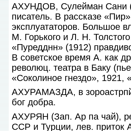
АХУНДОВ, Сулейман Сани (1
писатель. В рассказе «Пир»
эксплуататоров. Большое вл
М. Горького и Л. Н. Толстог
«Пуредднн» (1912) правдив
В советское время А. как д
революц. театра в Баку (пь
«Соколиное гнездо», 1921, «
АХУРАМАЗДА, в зороастрпйс
бог добра.
АХУРЯН (Зап. Ар па чай), р
ССР и Турции, лев. приток 