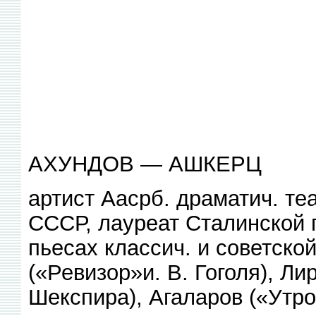
АХУНДОВ — АШКЕРЦ
артист Аасрб. драматич. теа
СССР, лауреат Сталинской 
пьесах классич. и советско
(«Ревизор»и. В. Гоголя), Лир
Шекспира), Агаларов («Утро