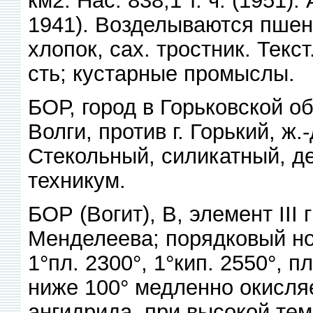
1941). Возделываются пшен
хлопок, сах. тростник. Текст
сть; кустарные промыслы.
БОР, город в Горьковской о
Волги, против г. Горький, ж
Стекольный, силикатный, д
техникум.
БОР (Вогит), В, элемент III 
Менделеева; порядковый ном
1°пл. 2300°, 1°кип. 2550°, п
ниже 100° медленно окисля
ангидрида, при высокой тем