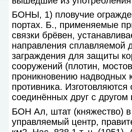
вышедшие из употребления
БОНЫ, 1) пловучие огражден
портах. Б., применяемые п
связки брёвен, устанавлива
направления сплавляемой д
заграждения для защиты ко
сооружений (плотин, мостов 
проникновению надводных к
противника. Изготовляются о
соединённых друг с другом
БОН Ал, штат (княжество) в
управляемый центр, правите
км2. Нас. 838,1 т. ч. (1951).