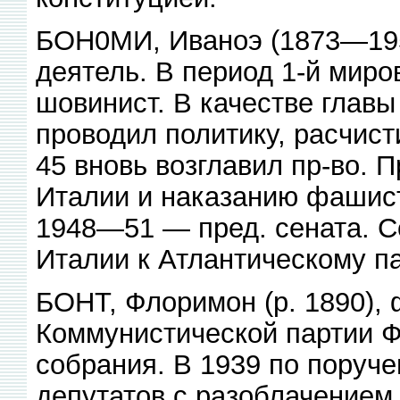
БОН0МИ, Иваноэ (1873—1951
деятель. В период 1-й мир
шовинист. В качестве глав
проводил политику, расчи
45 вновь возглавил пр-во. 
Италии и наказанию фашист
1948—51 — пред. сената. 
Италии к Атлантическому па
БОНТ, Флоримон (р. 1890), 
Коммунистической партии Ф
собрания. В 1939 по поруч
депутатов с разоблачением 