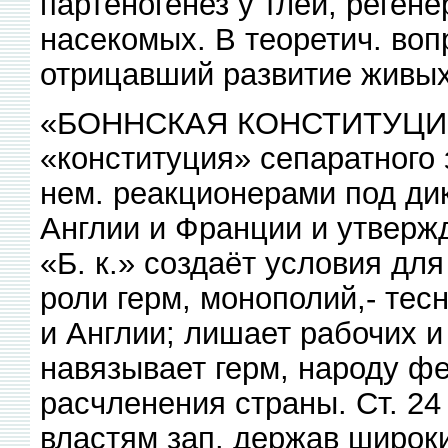
партеногенез у тлей, реген
насекомых. В теоретич. воп
отрицавший развитие живых
«БОННСКАЯ КОНСТИТУЦИЯ»
«конституция» сепаратного з
нем. реакционерами под ди
Англии и Франции и утверж
«Б. к.» создаёт условия дл
роли герм, монополий,- те
и Англии; лишает рабочих и
навязывает герм, народу ф
расчленения страны. Ст. 24 
властям зап. держав широк