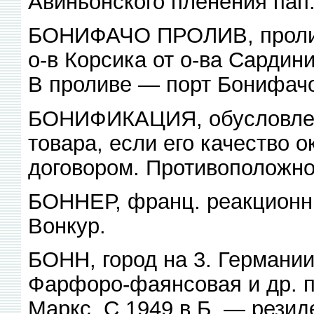
Авиньонского пленения пап
БОНИФАЧО ПРОЛИВ, пролив
о-в Корсика от о-ва Сардини
В проливе — порт Бонифач
БОНИФИКАЦИЯ, обусловленн
товара, если его качество 
договором. Противоположно
БОННЕР, франц. реакционны
Вонкур.
БОНН, город на 3. Германии, 
Фарфоро-фаянсовая и др. пр
Маркс. С 1949 в Б. — резиде