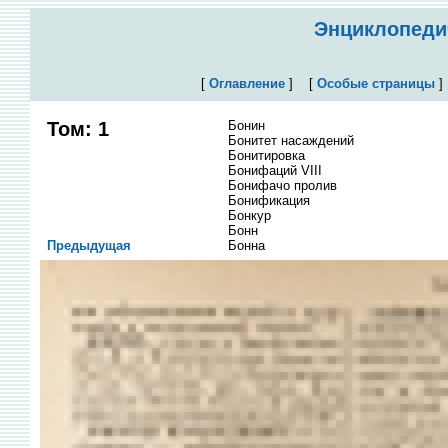
Энциклопедич
[
Оглавление
]
[
Особые страницы
Том: 1
Бонин
Бонитет насаждений
Бонитировка
Бонифаций VIII
Бонифачо пролив
Бонификация
Бонкур
Бонн
Предыдущая
Бонна