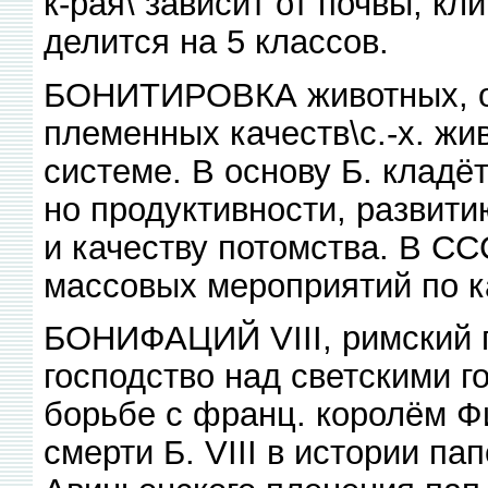
к-рая\ зависит от почвы, кл
делится на 5 классов.
БОНИТИРОВКА животных, оц
племенных качеств\с.-х. жи
системе. В основу Б. кладё
но продуктивности, развит
и качеству потомства. В СС
массовых мероприятий по к
БОНИФАЦИЙ VIII, римский 
господство над светскими г
борьбе с франц. королём Ф
смерти Б. VIII в истории пап