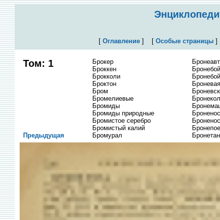
Энциклопедич
[
Оглавление
]
[
Особые страницы
Том: 1
Брокер
Бронеав
Броккен
Бронебой
Брокколи
Бронебой
Броктон
Бронева
Бром
Броневск
Бромелиевые
Бронекол
Бромиды
Бронема
Бромиды природные
Бронено
Бромистое серебро
Бронено
Бромистый калий
Бронепо
Предыдущая
Бромурал
Бронетан