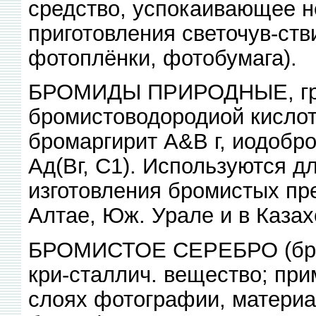
средство, успокаивающее н
приготовления светочув-ств
фотоплёнки, фотобумага).
БРОМИДЫ ПРИРОДНЫЕ, гру
бромистоводородиой кислоты
бромаргирит А&В г, иодобро
Ад(Вг, С1). Используются д
изготовления бромистых пр
Алтае, Юж. Урале и в Казах
БРОМИСТОЕ СЕРЕБРО (бром
кри-сталлич. вещество; при
слоях фотографии, материа