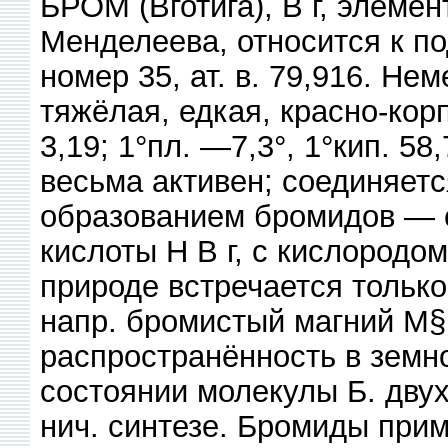
БРОМ (Вготига), В г, элемент
Менделеева, относится к по
номер 35, ат. в. 79,916. Н
тяжёлая, едкая, красно-кор
3,19; 1°пл. —7,3°, 1°кип. 58
весьма активен; соединяетс
образованием бромидов — 
кислоты Н В г, с кислородо
природе встречается только
напр. бромистый магний М§В
распространённость в земн
состоянии молекулы Б. двух
нич. синтезе. Бромиды при