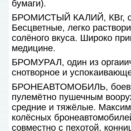
бумаги).
БРОМИСТЫЙ КАЛИЙ, КВг, со
Бесцветные, легко раствори
солёного вкуса. Широко пр
медицине.
БРОМУРАЛ, один из оргаиич
снотворное и успокаивающе
БРОНЕАВТОМОБИЛЬ, боевой
пулемётно пушечным вооруж
средние и тяжёлые. Максим
колёсных бронеавтомобилей
совместно с пехотой, конни