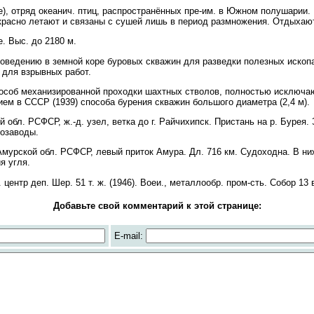
е), отряд океанич. птиц, распространённых пре-им. в Южном полушарии
красно летают и связаны с сушей лишь в период размножения. Отдыхают
 Выс. до 2180 м.
оведению в земной коре буровых скважин для разведки полезных ископ
 для взрывных работ.
 механизированной проходки шахтных стволов, полностью исключаю
ием в СССР (1939) способа бурения скважин большого диаметра (2,4 м).
 обл. РСФСР, ж.-д. узел, ветка до г. Райчихипск. Пристань на р. Бурея
созаводы.
Амурской обл. РСФСР, левый приток Амура. Дл. 716 км. Судоходна. В н
я угля.
центр деп. Шер. 51 т. ж. (1946). Воеи., металлообр. пром-сть. Собор 13 
Добавьте свой комментарий к этой странице:
E-mail: