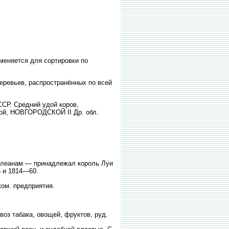
именяется для сортировки по
еревьев, распространённых по всей
.
СР. Средний удой коров,
кой, НОВГОРОДСКОЙ II Др. обл.
Орлеанам — принадлежал король Луи
 и 1814—60.
уком. предприятия.
ывоз табака, овощей, фруктов, руд.