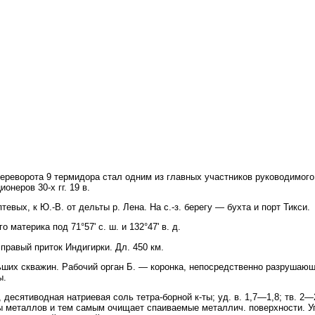
переворота 9 термидора стал одним из главных участников руководимог
неров 30-х гг. 19 в.
вых, к Ю.-В. от дельты р. Лена. На с.-з. берегу — бухта и порт Тикси.
атерика под 71°57' с. ш. и 132°47' в. д.
правый приток Индигирки. Дл. 450 км.
ших скважин. Рабочий орган Б. — коронка, непосредственно разрушающа
ы.
, десятиводная натриевая соль тетра-борной к-ты; уд. в. 1,7—1,8; тв. 2—2
ы металлов и тем самым очищает спаиваемые металлич. поверхности. У