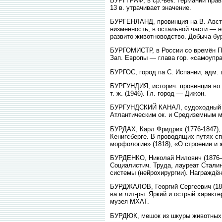
БУРГГРАФ, в ср.-век. Германии пра
13 в. утрачивает значение.
БУРГЕНЛАНД, провинция на В. Австри
низменность, в остальной части — н
развито животноводство. Добыча бур
БУРГОМИСТР, в России со времён Пет
Зап. Европы — глава гор. «самоупр
БУРГОС, город па С. Испании, адм. ц
БУРГУНДИЯ, историч. провинция во Ф
т. ж. (1946). Гл. город — Дижон.
БУРГУНДСКИЙ КАНАЛ, судоходный ка
Атлантическим ок. и Средиземным м. 
БУРДАХ, Карл Фридрих (1776-1847),
Кенигсберге. В проводящих путях сп
морфологии» (1818), «О строении и ж
БУРДЕНКО, Николай Нилович (1876—1
Социалистич. Труда, лауреат Сталин
системы (нейрохирургии). Награждё
БУРДЖАЛОВ, Георгий Сергеевич (186
ва и лит-ры. Яркий и острый характе
музея МХАТ.
БУРДЮК, мешок из шкуры животных д