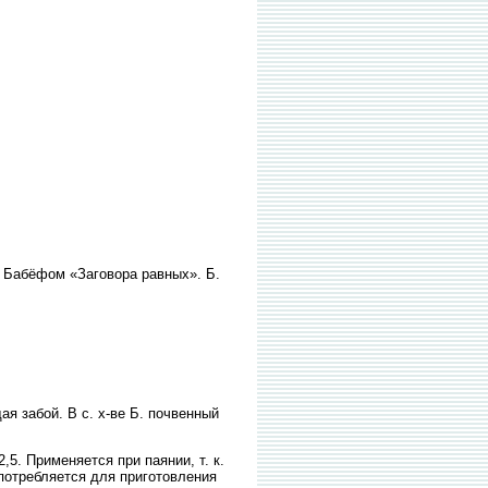
о Бабёфом «Заговора равных». Б.
я забой. В с. х-ве Б. почвенный
,5. Применяется при паянии, т. к.
потребляется для приготовления