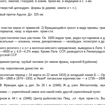
ского, эмалей, глазурей, в кожев. произ-ве, в медицине и с. х-ве.
верстий цилнндрич. формы (в дереве, земле и т. п.).
вый приток Адычи. Дл. 325 км.
я очистки зерна от примесей. 2) Вращающийся грохот в виде призмы; пр
ериалов, напр. в кера-мич. пром-сти.
стнолепестных растении. Ок. 1600 видов трав, редко кустарников и д
асильные — алканна, хенна; декоративные — незабудки, гелиотроп и др
рогатого с к о-т а молочно-мясного направления, выведена в Латв. С
0—4500 кг с 4,0—4,2% жира. Кроме Латв. ССР, разводится в Ленинградс
усской ССР.
министратор; грубый человек (от имени франц. королей Бурбонов).
ов, королевские династии: во
исключая период с 14 марта по 22 июня 1815) (к младшей линии Б.— 
700—1868 и 1874—1931; в НеапР литанском королевстве — в 1735—-1806
В. Франции, адм. ц. деп. Эн. 26 т. ж. (1946). Ж.-д. узел. Металлообр., м
изма — укреплённый замок или какой-либо другой укреплённый пункт.
ном м. 44 т. ж. (1946). Центр рыболовства. Пищ. ,хл .-бум. пром-сть. В