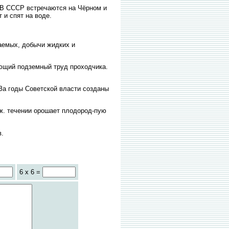
. В СССР встречаются на Чёрном и
 и спят на воде.
аемых, добычи жидких и
щий подземный труд проходчика.
. За годы Советской власти созданы
иж. течении орошает плодород-пую
в.
6 x 6 =