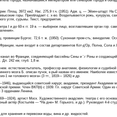
витель города, назначавшийся императором или сеньором города и облад
и. Площ. 3972 км2. Нас. 275,9 т.ч. (1951). Адм. ц. — Эйзен-штадт. На 
евысокие горы. Преобладает с. х-во. Возделываются рожь, кукуруза, сах
ого угля, сурьмы. Текст, предприятия.
ра I и до 60-х гг. 19 в. — выборное лицо, возглавлявшее орган гор. сам
авления».
. провинции Бургос. 72,6 т. ж. (1950). Суконная пром-сть; виноделие. Ос
ранции, ныне входит в состав департаментов Кот-д'Ор, Полна, Сола и Лу
нал во Франции, соединяющий бассейны Сены и '.г Роны и создающий
Дл. 242 км, глуб. 1,8 м.
 нем. естествоиспытатель, профессор анатомии, физиологии и судебной
инного мозга Б. описан пучок, к-рый назван его именем. Наиболее извес
из-1 ни головного мозга» (3 тт., 1819— 1826) и др.
946), выдающийся советский хирург, академик, президент Академии ме
ской премии. Член ВКП(б) с 1939. Гл. хирург Советской Армии. Один из
н 3 орденами Ленина.
9—1924), артист Моск. Художественного акадсмич. театра с его основа
рный актёр (Костылёв — *На дне» М. Горького, и др.). Руководил 4-й ст
ля хранения и перевозки воды, вина и др. жидкостей.