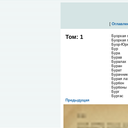
[
Оглавле
Том: 1
Буорхая 
Буорхая
Буор-Юр
Бур
Бура
Бурав
Буралах
Буран
Бурат
Бурачник
Бурая ла
Бурбон
Бурбоны
Бург
Бургас
Предыдущая