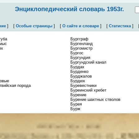
Энциклопедический словарь 1953г.
ние
]
[
Особые страницы
]
[
О сайте и словаре
]
[
Статистика
]
губа
Бургграф
 мыс
Бургенланд
ях
Бургомистр
Бургос
Бургундия
Бургундский канал
Бурдах
Бурденко
Бурджалов
овые
Бурдюк
твийская порода
Буревестники
Буреинский хребет
Бурение
Бурение шахтных стволов
Бурея
Бурж