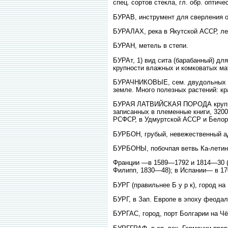
спец. сортов стекла, гл. обр. оптиче
БУРАВ, инструмент для сверления от
БУРАЛАХ, река в Якутской АССР, ле
БУРАН, метель в степи.
БУРАт, 1) вид сита (барабанный) дл
крупности влажных и комковатых мат
БУРАЧНИКОВЫЕ, сем. двудольных сро
земле. Много полезных растений: кр
БУРАЯ ЛАТВИЙСКАЯ ПОРОДА крупного 
записанных в племенные книги, 320
РСФСР, в Удмуртской АССР и Белор
БУРБОН, грубый, невежественный ад
БУРБОНЫ, побочпая ветвь Ка-летинг
Франции —в 1589—1792 и 1814—30 (
Филипп, 1830—48); в Испании— в 1
БУРГ (правильнее Б у р к), город на 
БУРГ, в Зап. Европе в эпоху феодал
БУРГАС, город, порт Болгарии на Чёр