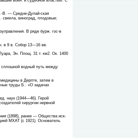
авший воен. и судебной властью. С
С.-В. — Средне-Дупай-ская
. свекла, виноград, плодовые;
оуправления. В ряде бурж. гос-в
н. в 9 в. Собор 13—16 вв.
ара, Эн. Площ. 31 т. км2. Ок. 1400
 сплошной водный путь между
 медицины в Дерпте, затем в
тные труды Б.: «О задачах
д. наук (1944—46). Герой
 создателей хирургии нервной
ния (1898), ранее — Общества иск-
удией МХАТ (с 1921). Основатель