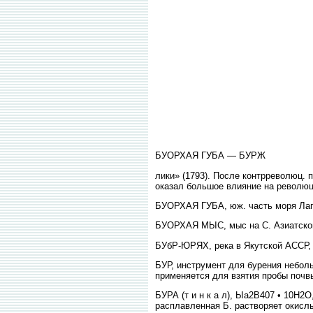
БУОРХАЯ ГУБА — БУРЖ
лики» (1793). После контрреволюц. 
оказал большое влияние на революцио
БУОРХАЯ ГУБА, юж. часть моря Лапте
БУОРХАЯ МЫС, мыс на С. Азиатского м
БУбР-ЮРЯХ, река в Якутской АССР, 
БУР, инструмент для бурения неболь
применяется для взятия пробы почв
БУРА (т и н к а л), Ыа2В407 • 10Н2О
расплавленная Б. растворяет окисл