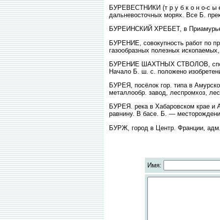
БУРЕВЕСТНИКИ (т р у б к о н о-с ы 
дальневосточных морях. Все Б. пре
БУРЕИНСКИЙ ХРЕБЕТ, в Приамурье.
БУРЕНИЕ, совокупность работ по пр
газообразных полезных ископаемых,
БУРЕНИЕ ШАХТНЫХ СТВОЛОВ, способ
Начало Б. ш. с. положено изобретен
БУРЕЯ, посёлок гор. типа в Амурской
металлообр. завод, леспромхоз, ле
БУРЕЯ. река в Хабаровском крае и 
равнину. В басе. Б. — месторождени
БУРЖ, город в Центр. Франции, адм. 
Имя: