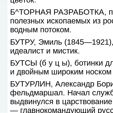
Б^ТОРНАЯ РАЗРАБОТКА, про
полезных ископаемых из ро
водным потоком.
БУТРУ, Эмиль (1845—1921),
идеалист и мистик.
БУТСЫ (б у ц ы), ботинки 
и двойным широким носком 
БУТУРЛИН, Александр Бори
фельдмаршал. Начал службу
выдвинулся в царствовани
— главнокомандующий русс