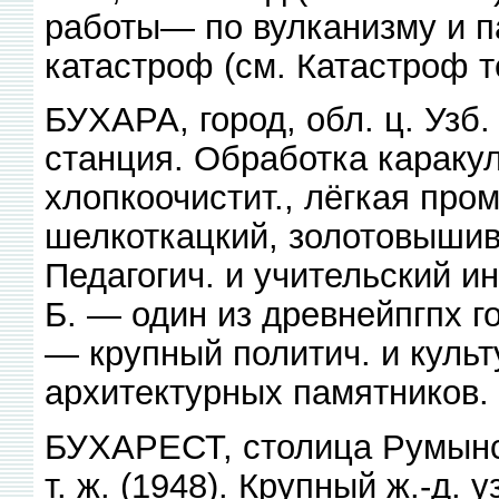
работы— по вулканизму и п
катастроф (см. Катастроф т
БУХАРА, город, обл. ц. Узб. 
станция. Обработка караку
хлопкоочистит., лёгкая пр
шелкоткацкий, золотовышив
Педагогич. и учительский ин
Б. — один из древнейпгпх го
— крупный политич. и культ
архитектурных памятников.
БУХАРЕСТ, столица Румынс
т. ж. (1948). Крупный ж.-д.