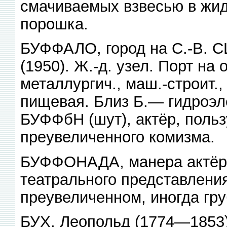
смачиваемых взвесью в жид
порошка.
БУФФАЛО, город на С.-В. СШ
(1950). Ж.-д. узел. Порт на
металлургич., маш.-строит.,
пищевая. Близ Б.— гидроэле
БУФФбН (шут), актёр, поль
преувеличенного комизма.
БУФФОНАДА, манера актёрс
театрального представлени
преувеличенном, иногда гр
БУХ, Леопольд (1774—1853),