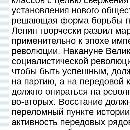
классов с целью свержения 
установления нового общест
решающая форма борьбы про
Ленип творчески развил мар
применительно к эпохе имп
революции. Накануне Вели
социалистической революци
чтобы быть успешным, должн
на партию, а на передовой 
должно опираться на револ
во-вторых. Восстание должн
переломный пункте истории
активность передовых рядов