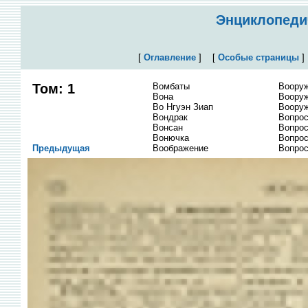
Энциклопедич
[
Оглавление
]
[
Особые страницы
Том: 1
Вомбаты
Вооруж
Вона
Воору
Во Нгуэн Зиап
Вооруж
Вондрак
Вопрос
Вонсан
Вопрос
Вонючка
Вопрос
Предыдущая
Воображение
Вопро