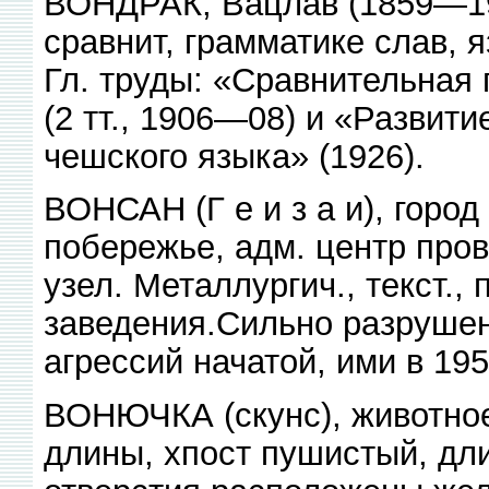
ВОНДРАК, Вацлав (1859—192
сравнит, грамматике слав, я
Гл. труды: «Сравнительная
(2 тт., 1906—08) и «Развит
чешского языка» (1926).
ВОНСАН (Г е и з а и), город 
побережье, адм. центр пров.
узел. Металлургич., текст.,
заведения.Сильно разрушен
агрессий начатой, ими в 195
ВОНЮЧКА (скунс), животное 
длины, хпост пушистый, дли