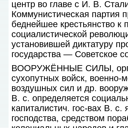
центр во главе с И. В. Стал
Коммунистическая партия п
беднейшее крестьянство к 
социалистической революци
установившей диктатуру пр
государства — Советское с
ВООРУЖЁННЫЕ СИЛЫ, орган
сухопутных войск, военно-м
воздушных сил и др. вооруж
В. с. определяется социаль
капиталистич. гос-вах В. с.
господства, средством пор
колониальных народов и гл