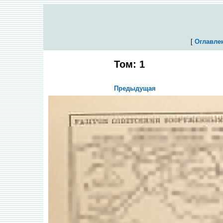
[
Оглавле
Том: 1
Предыдущая