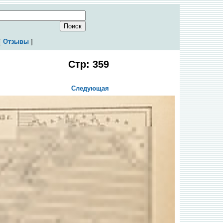
[
Отзывы
]
Стр: 359
Следующая