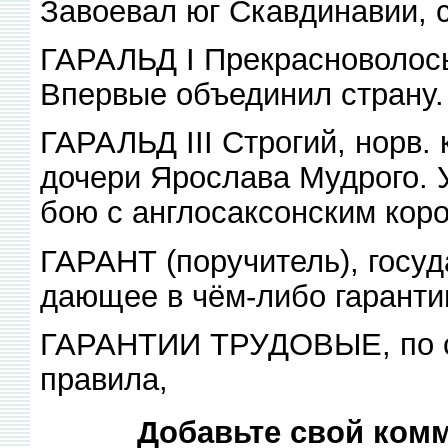
Завоевал юг Скавдинавии, 
ГАРАЛЬД I Прекрасноволосы
Впервые объединил страну.
ГАРАЛЬД III Строгий, норв.
дочери Ярослава Мудрого. 
бою с англосаксонским кор
ГАРАНТ (поручитель), госуд
дающее в чём-либо гарантию
ГАРАНТИИ ТРУДОВЫЕ, по с
правила,
Добавьте свой комм