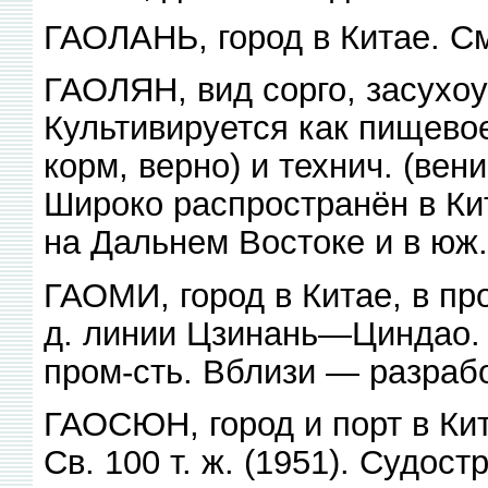
ГАОЛАНЬ, город в Китае. См
ГАОЛЯН, вид сорго, засухоу
Культивируется как пищевое
корм, верно) и технич. (вен
Широко распространён в Ки
на Дальнем Востоке и в юж.
ГАОМИ, город в Китае, в пр
д. линии Цзинань—Циндао. С
пром-сть. Вблизи — разрабо
ГАОСЮН, город и порт в Кита
Св. 100 т. ж. (1951). Судос