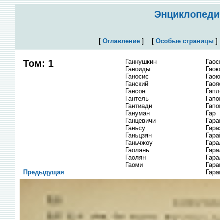
Энциклопедич
[
Оглавление
]
[
Особые страницы
Том: 1
Ганнушкин
Гао
Ганоиды
Гао
Ганосис
Гао
Ганский
Гаоя
Гансон
Гапл
Гантель
Гапо
Гантиади
Гапо
Гануман
Гар
Ганцевичи
Гара
Ганьсу
Гара
Ганьцзян
Гара
Ганьчжоу
Гара
Гаолань
Гара
Гаолян
Гара
Гаоми
Гара
Предыдущая
Гара