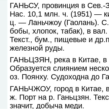
ГАНЬСУ, провинция в Сев.-За
Нас. 10,1 млн. ч. (1951) — 
ц. — Ланьчжоу (Гаолань). С.
бобы, хлопок, табак), в вал
Текст., бум., пищевые и др
железной руды.
ГАНЬЦЗЯН, река в Китае, в 
Образуется слиянием нескол
оз. Поянху. Судоходна до Га
ГАНЬЧЖОУ, город в Китае, в
ж. Порт на р. Ганьцзян. Тек
значит, добыча меди.