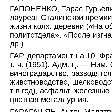
ГАПОНЕНКО, Тарас Гурьевич
лауреат Сталинской премии
жизни колх. деревни («На о
политотдела», «После изгна
др.).
ГАР, департамент на 10. Фр
т. ч. (1951). Адм. ц. — Ним
виноградарство; разводятс
животноводство, шелководст
т в год), асфальт, железные
цветная металлургия.
ГАРАГАШЯН, Антон Мадатпя