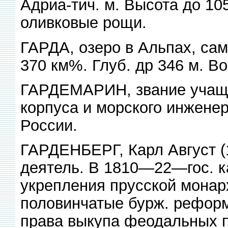
Адриа-тич. м. Высота до 10
оливковые рощи.
ГАРДА, озеро в Альпах, сам
370 км%. Глуб. др 346 м. Во
ГАРДЕМАРИН, звание учащи
корпуса и морского инжене
России.
ГАРДЕНБЕРГ, Карл Август (
деятель. В 1810—22—гос. ка
укрепления прусской монар
половинчатые бурж. рефор
права выкупа феодальных п