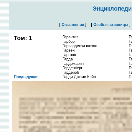
Энциклопедич
[
Оглавление
]
[
Особые страницы
Том: 1
Гарантия
Г
Гарборг
Г
Гарвардская школа
Г
Гарвей
Г
Гаргано
Г
Гарда
Г
Гардемарин
Г
Гарденберг
Г
Гардероб
Г
Предыдущая
Гарди Джемс Кейр
Г