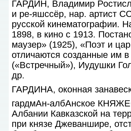
ГАРДИН, Владимир Ростислав
и ре-яшссёр, нар. артист С
русской кинематографии. На
1898, в кино с 1913. Пост
маузер» (1925), «Поэт и ца
отличаются созданные им в
(«Встречный»), Иудушки Го
др.
ГАРДИНА, оконная занавеска
гардмАн-албАнское КНЯЖЕ
Албании Кавказской на терри
при князе Джеваншире, отс