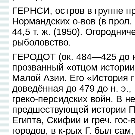
ГЕРНСИ, остров в группе 
Нормандских о-вов (в прол.
44,5 т. ж. (1950). Огородни
рыболовство.
ГЕРОДОТ (ок. 484—425 до н. 
прозванный «отцом истории
Малой Азии. Его «История г
доведённая до 479 до н. э.
греко-персидских войн. В н
предшествующей истории Пе
Египта, Скифии и греч. гос-
городов, в к-рых Г. был сам