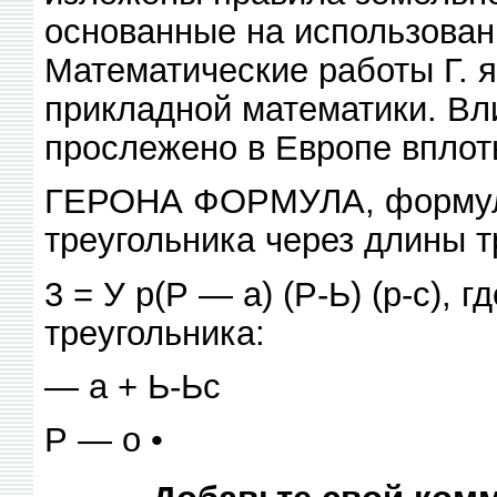
основанные на использован
Математические работы Г. 
прикладной математики. Вл
прослежено в Европе вплот
ГЕРОНА ФОРМУЛА, формула
треугольника через длины трё
3 = У р(Р — а) (Р-Ь) (р-с), 
треугольника:
— а + Ь-Ьс
Р — о •