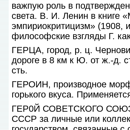
важпую роль в подтвержден
света. В. И. Ленин в книге 
эмпириокритицизм» (1908, и
философские взгляды Г. ка
ГЕРЦА, город, р. ц. Чернов
дороге в 8 км к Ю. от ж.-д.
сть.
ГЕРОИН, производное морф
горького вкуса. Применяетс
ГЕР0Й СОВЕТСКОГО СОЮЗА,
СССР за личные или коллек
государством, связанные с 