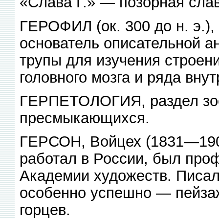
«Слава Г.» — позорная слав
ГЕРОФИЛ (ок. 300 до н. э.),
основатель описательной а
трупы для изучения строени
головного мозга и ряда внут
ГЕРПЕТОЛОГИЯ, раздел зо
пресмыкающихся.
ГЕРСОН, Войцех (1831—1901
работал в России, был про
Академии художеств. Писал 
особенно успешно — пейзаж
горцев.