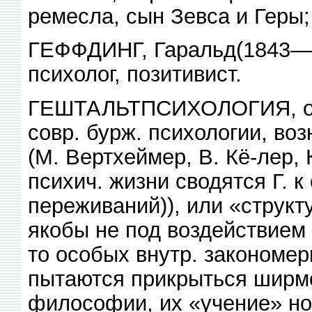
ремесла, сын Зевса и Геры;
ГЕФФДИНГ, Гаральд(1843—1
психолог, позитивист.
ГЕШТАЛЬТПСИХОЛОГИЯ, одн
совр. бурж. психологии, воз
(М. Вертхеймер, В. Кё-лер, 
психич. жизни сводятся Г. 
переживаний)), или «структ
якобы не под воздействием 
то особых внутр. закономер
пытаются прикрыться ширмо
философии, их «учение» н