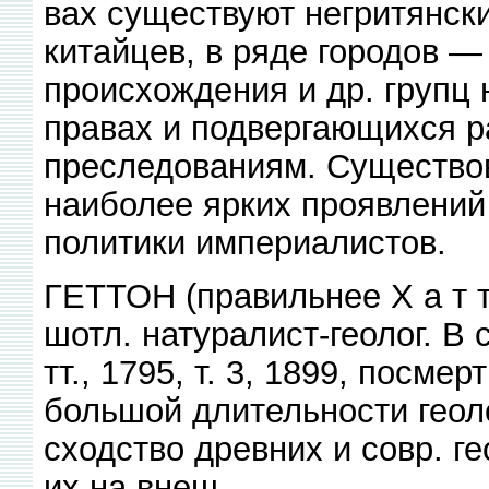
вах существуют негритянские
китайцев, в ряде городов —
происхождения и др. групц 
правах и подвергающихся 
преследованиям. Существов
наиболее ярких проявлений
политики империалистов.
ГЕТТОН (правильнее X а т т
шотл. натуралист-геолог. В
тт., 1795, т. 3, 1899, посме
большой длительности геоло
сходство древних и совр. г
их на внеш-