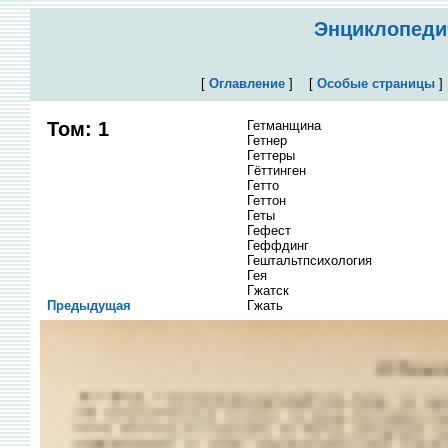
Энциклопедич
[
Оглавление
]
[
Особые страницы
Том: 1
Гетманщина
Гетнер
Геттеры
Гёттинген
Гетто
Геттон
Геты
Гефест
Геффдинг
Гештальтпсихология
Гея
Гжатск
Предыдущая
Гжать