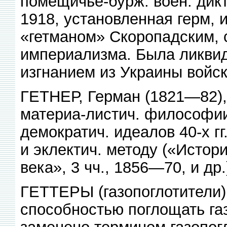
помещичье-бурж. воен. дикт
1918, установленная герм, 
«гетманом» Скоропадским, 
империализма. Была ликви
изгнанием из Украины войск
ГЕТНЕР, Герман (1821—82), 
материа-листич. философии
демократич. идеалов 40-х гг
и эклектич. методу («Истор
века», 3 чч., 1856—70, и др.
ГЕТТЕРЫ (газопоглотители
способностью поглощать газ