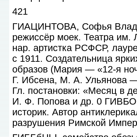
421
ГИАЦИНТОВА, Софья Владим
режиссёр моек. Театра им. 
нар. артистка РСФСР, лаур
с 1911. Создательница ярки
образов (Мария — «12-я но
Г. Ибсена, М. А. Ульянова —
Гл. постановки: «Месяц в д
И. Ф. Попова и др. 0 ГИВБО
историк. Автор антиклерик
разрушения Римской Импер