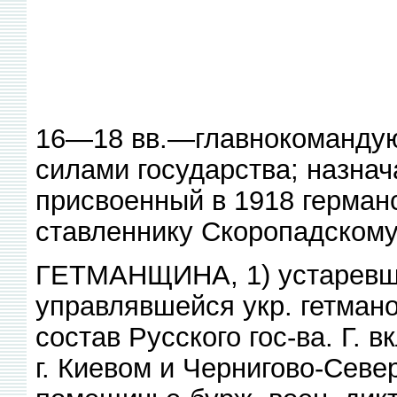
16—18 вв.—главнокоманду
силами государства; назнач
присвоенный в 1918 герман
ставленнику Скоропадскому
ГЕТМАНЩИНА, 1) устаревше
управлявшейся укр. гетмано
состав Русского гос-ва. Г.
г. Киевом и Чернигово-Севе