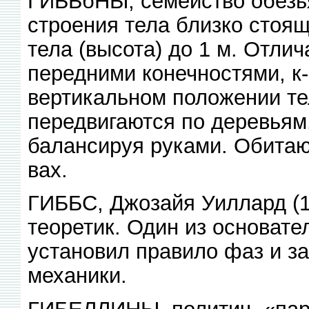
ГИББбНЫ, семейство обезья
строения тела близко стоя
тела (высота) до 1 м. Отл
передними конечностями, к
вертикальном положении тел
передвигаются по деревьям.
балансируя руками. Обитают
вах.
ГИББС, Джозайя Уиллард (1
теоретик. Один из основате
установил правило фаз и з
механики.
ГИБЕЛЛИНЫ, политич. «парт