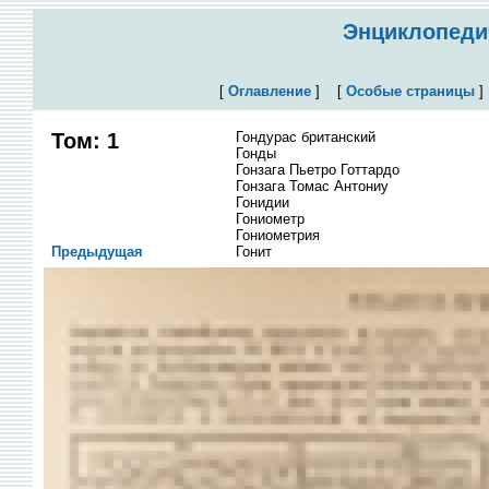
Энциклопедич
[
Оглавление
]
[
Особые страницы
Том: 1
Гондурас британский
Гонды
Гонзага Пьетро Готтардо
Гонзага Томас Антониу
Гонидии
Гониометр
Гониометрия
Предыдущая
Гонит