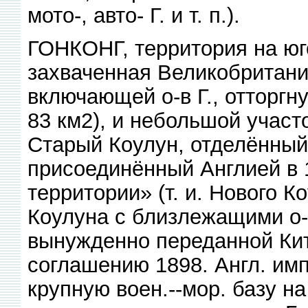
мото-, авто- Г. и т. п.).
ГОНКОНГ, территория на юго
захваченная Великобритание
включающей о-в Г., отторгн
83 км2), и небольшой участо
Старый Коулун, отделённый 
присоединённый Англией в 1
территории» (т. и. Нового 
Коулуна с близлежащими о-
вынужденно переданной Кит
соглашению 1898. Англ. имп
крупную воен.--мор. базу н