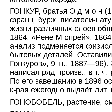
ГОНКУР, братья Э д м о н (
франц. бурж. писатели-нат
жизни различных слоев общ
1864, «Рене М опрей», 1864,
анализ подменяется физиол
бытовых деталей. Оставил
Гонкуров», 9 тт., 1887—96).
написал ряд произв., в т. ч
По его завещанию в 1896 ос
к-рая ежегодно выдаёт лит.
ГОНОБОБЕЛЬ, растение, см