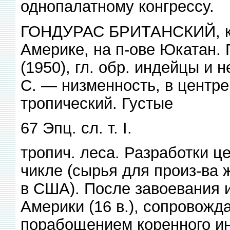
однопалатному конгрессу.
ГОНДУРАС БРИТАНСКИЙ, ко
Америке, на п-ове Юкатан. Пл
(1950), гл. обр. индейцы и 
С. — низменность, в центре
тропический. Густые
67 Эпц. сл. т. I.
тропич. леса. Разработки ц
чикле (сырья для произ-ва 
в США). После завоевания 
Америки (16 в.), сопровож
порабощением коренного ин