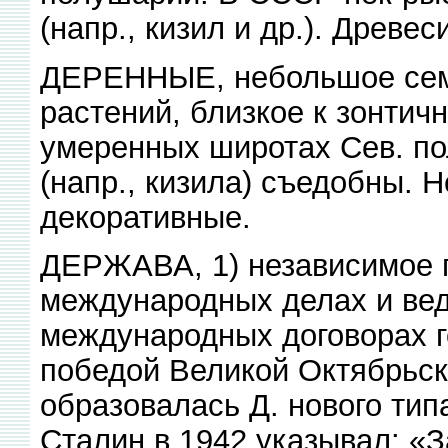
(напр., кизил и др.). Древе
ДЕРЕННЫЕ, небольшое семе
растений, близкое к зонтич
умеренных широтах Сев. по
(напр., кизила) съедобны. Н
декоративные.
ДЕРЖАВА, 1) независимое 
международных делах и вед
международных договорах г
победой Великой Октябрьс
образовалась Д. нового тип
Сталин в 1942 указывал: «З