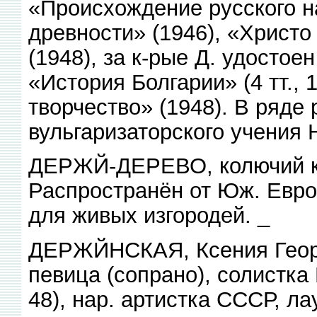
«Происхождение русского н
древности» (1946), «Христо
(1948), за к-рые Д. удостое
«История Болгарии» (4 тт.,
творчество» (1948). В ряде
вульгаризаторского учения 
ДЕРЖЙ-ДЕРЕВО, колючий ку
Распространён от Юж. Евро
для живых изгородей. _
ДЕРЖЙНСКАЯ, Ксения Георг
певица (сопрано), солистк
48), нар. артистка СССР, л