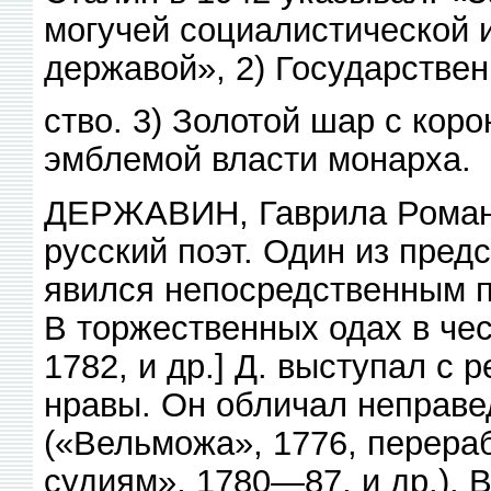
могучей социалистической 
державой», 2) Государствен
ство. 3) Золотой шар с кор
эмблемой власти монарха.
ДЕРЖАВИН, Гаврила Роман
русский поэт. Один из пред
явился непосредственным п
В торжественных одах в чес
1782, и др.] Д. выступал с 
нравы. Он обличал неправе
(«Вельможа», 1776, перераб
судиям», 1780—87, и др.). В