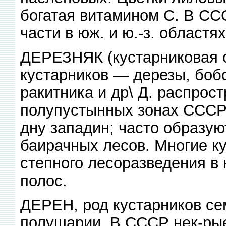
богатая витамином С. В СС
части в юж. и ю.-з. областях
ДЕРЕЗНЯК (кустарниковая с
кустарников — дерезы, бобо
ракитника и др\ Д. распрос
полупустынных зонах СССР 
дну западин; часто образу
баирачных лесов. Многие к
степного лесоразведения в
полос.
ДЕРЕН, род кустарников сем
полушарии. В СССР нек-ры