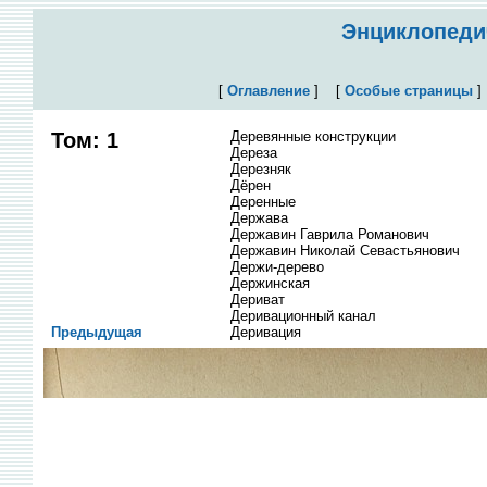
Энциклопедич
[
Оглавление
]
[
Особые страницы
Том: 1
Деревянные конструкции
Дереза
Дерезняк
Дёрен
Деренные
Держава
Державин Гаврила Романович
Державин Николай Севастьянович
Держи-дерево
Держинская
Дериват
Деривационный канал
Предыдущая
Деривация