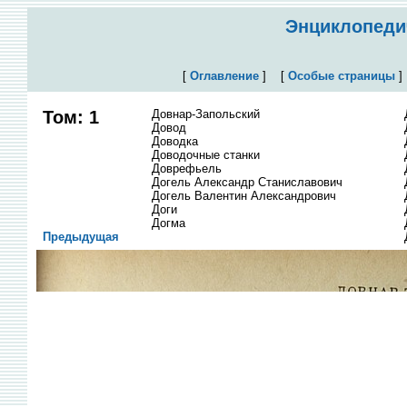
Энциклопедич
[
Оглавление
]
[
Особые страницы
Том: 1
Довнар-Запольский
Довод
Доводка
Доводочные станки
Доврефьель
Догель Александр Станиславович
Догель Валентин Александрович
Доги
Догма
Предыдущая