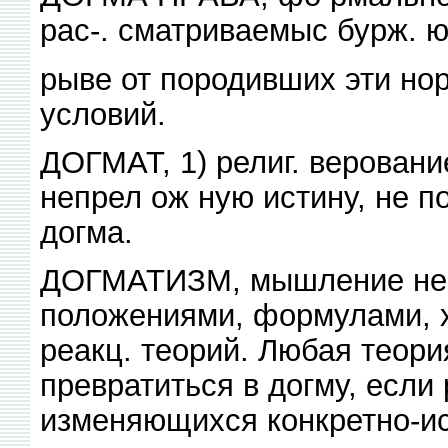
рас-. сматриваемыс бурж. ю
рыве от породивших эти но
условий.
ДОГМАТ, 1) религ. верован
непрел ож ную истину, не п
догма.
ДОГМАТИЗМ, мышление не
положениями, формулами, х
реакц. теорий. Любая теор
превратиться в догму, если 
изменяющихся конкретно-ис