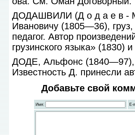
ова. См. Оман Договорный.
ДОДАШВИЛИ (Д о д а е в - М 
Ивановичу (1805—36), груз
педагог. Автор произведени
грузинского языка» (1830) и
ДОДЕ, Альфонс (1840—97), 
Известность Д. принесли а
Добавьте свой комм
Имя:
E-