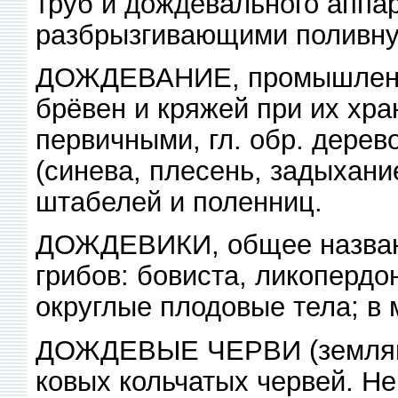
труб и дождевального аппа
разбрызгивающими поливну
ДОЖДЕВАНИЕ, промышленн
брёвен и кряжей при их хра
первичными, гл. обр. дере
(синева, плесень, задыхани
штабелей и поленниц.
ДОЖДЕВИКИ, общее названи
грибов: бовиста, ликопердон
округлые плодовые тела; в
ДОЖДЕВЫЕ ЧЕРВИ (земляны
ковых кольчатых червей. Не