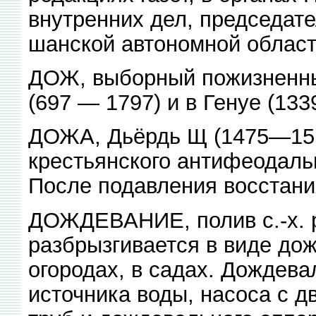
внутренних дел, председат
шанской автономной област
ДОЖ, выборный пожизненны
(697 — 1797) и в Генуе (13
ДОЖА, Дьёрдь Щ (1475—151
крестьянского антифеодальн
После подавления восстани
ДОЖДЕВАНИЕ, полив с.-х. р
разбрызгивается в виде дож
огородах, в садах. Дождева
источника воды, насоса с д