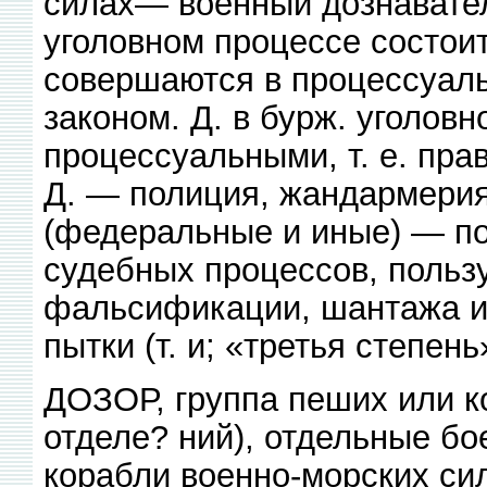
силах— военный дознавател
уголовном процессе состоит 
совершаются в процессуал
законом. Д. в бурж. уголов
процессуальными, т. е. пр
Д. — полиция, жандармери
(федеральные и иные) — по
судебных процессов, польз
фальсификации, шантажа и 
пытки (т. и; «третья степен
ДОЗОР, группа пеших или к
отделе? ний), отдельные б
корабли военно-морских си