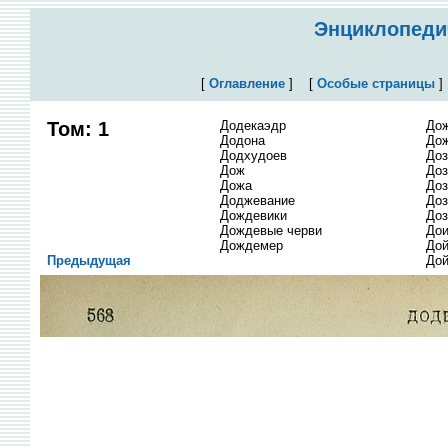
Энциклопедич
[
Оглавление
]
[
Особые страницы
Том: 1
Додекаэдр
До
Додона
До
Додхудоев
Доз
Дож
Доз
Дожа
Доз
Доджевание
Доз
Дождевики
Доз
Дождевые черви
До
Дождемер
Дой
Предыдущая
До