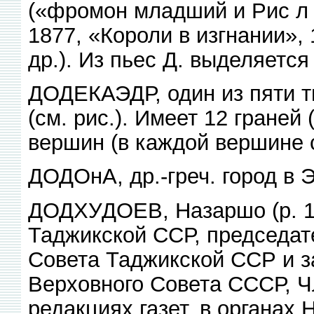
(«фромон младший и Рис л 
1877, «Короли в изгнании»,
др.). Из пьес Д. выделяется
ДОДЕКАЭДР, один из пяти т
(см. рис.). Имеет 12 граней 
вершин (в каждой вершине с
ДОДОнА, др.-греч. город в Э
ДОДХУДОЕВ, Назаршо (р. 19
Таджикской ССР, председат
Совета Таджикской ССР и з
Верховного Совета СССР, Ч
редакциях газет, в органах