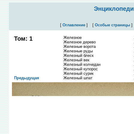
Энциклопедич
[
Оглавление
]
[
Особые страницы
Том: 1
Железное
Железное дерево
Железные ворота
Железные руды
Железный блеск
Железный век
Железный колчедан
Железный купорос
Железный сурик
Предыдущая
Железный шпат