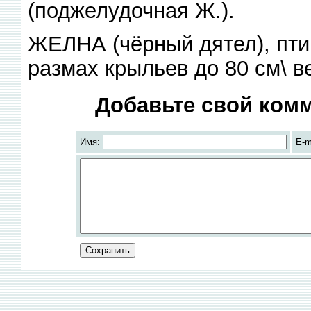
(поджелудочная Ж.).
ЖЕЛНА (чёрный дятел), птиц
размах крыльев до 80 см\ ве
Добавьте свой комм
Имя:
E-m