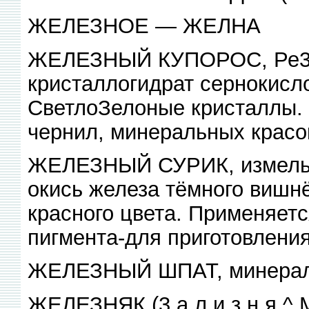
ЖЕЛЕЗНОЕ — ЖЕЛНА
ЖЕЛЕЗНЫЙ КУПОРОС, Ре30
кристаллогидрат сернокисло
СветлоЗелоные кристаллы. 
чернил, минеральных красок
ЖЕЛЕЗНЫЙ СУРИК, измельч
окись железа тёмного вишнё
красного цвета. Применяетс
пигмента-для приготовления
ЖЕЛЕЗНЫЙ ШПАТ, минерал,
ЖЕЛЕЗНЯК (3 а л и з н я ^.