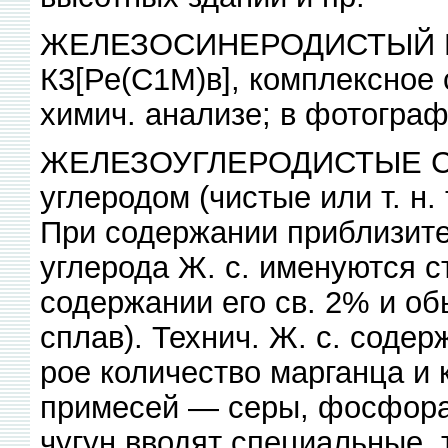
ЖЕЛЕЗОСИНЕРОДИСТЫЙ КАЛИ
К3[Ре(С1М)в], комплексное
химич. анализе; в фотограф
ЖЕЛЕЗОУГЛЕРОДИСТЫЕ СИЛ
углеродом (чистые или т. н.
При содержании приблизите
углерода Ж. с. именуются с
содержании его св. 2% и о
сплав). Технич. Ж. с. содер
рое количество марганца и 
примесей — серы, фосфора,
чугун вводят специальные,