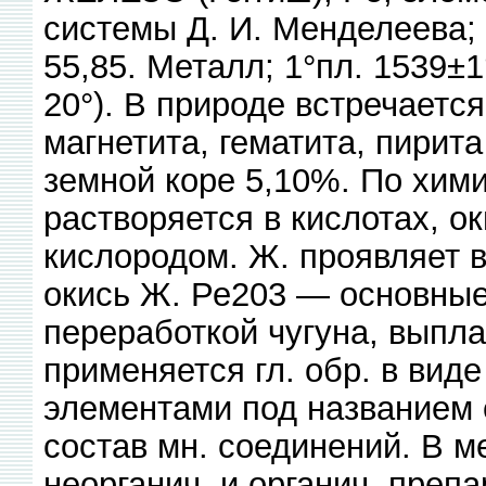
системы Д. И. Менделеева; 
55,85. Металл; 1°пл. 1539±1°
20°). В природе встречается
магнетита, гематита, пирита
земной коре 5,10%. По хим
растворяется в кислотах, о
кислородом. Ж. проявляет в
окись Ж. Ре203 — основные
переработкой чугуна, выпла
применяется гл. обр. в виде
элементами под названием 
состав мн. соединений. В м
неорганич. и органич. преп