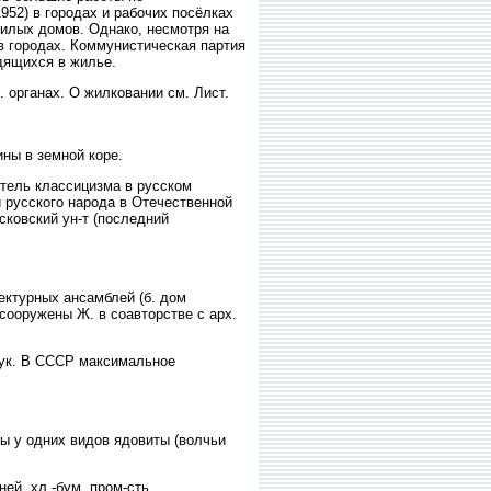
52) в городах и рабочих посёлках
жилых домов. Однако, несмотря на
в городах. Коммунистическая партия
дящихся в жилье.
 органах. О жилковании см. Лист.
ы в земной коре.
тель классицизма в русском
й русского народа в Отечественной
сковский ун-т (последний
ектурных ансамблей (б. дом
сооружены Ж. в соавторстве с арх.
рук. В СССР максимальное
ды у одних видов ядовиты (волчьи
ей, хл.-бум. пром-сть.