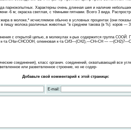
а парнокопытных. Характерны очень длинная шея и наличие небольших,
емени -6 м; окраска светлая, с тёмными пятнами. Всего 3 вида. Распрост
 в молоке,* исчисляемое обычно в условных процентах (они показыв
 в пищу молока различных животных "в среднем такова (в %): коров — 3,
ния с открытой цепью,.в молекулах к-рых содержится группа СООЙ. П
ая к-та СНа=СНСООН, олеиновая к-та СИ3—(СН2),—СН=СН — —(СН2)7—С
кие соединения), класс органич. соединений, охватывающий все угле
етвленное или разветвленное строение, но не содер-
Добавьте свой комментарий к этой странице:
E-mail: