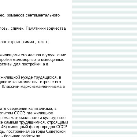
ьес, романсов сентиментального
юлозы, спичек. Памятники зодчества
.-строит.,химич., текст.,
илищами его членов и улучшение
стройки маломерных и малоценных
ративы для постройки, а в
 жилищной нужде трудящихся, в
ности капиталистич. строя с его
. Классики марксизма-ленинизма в
тате свержения капитализма, в
 опытом СССР, где жилищное
дъёма материального и культурного
кже самими трудящимися, строящими
1—45) жилищный фонд городов СССР
ь, построенная за годы Советской
сь большие работы по