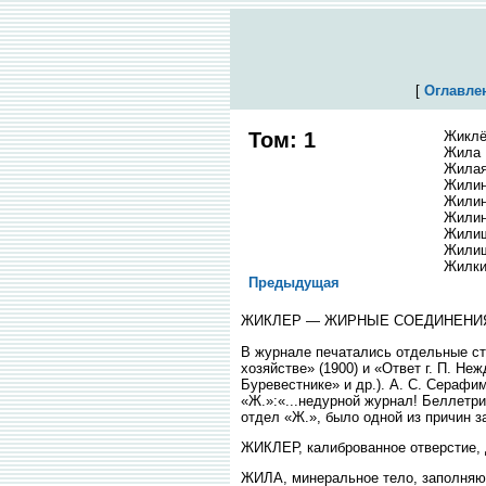
[
Оглавле
Том: 1
Жикл
Жила
Жилая
Жили
Жили
Жилин
Жилищ
Жилищ
Жилк
Предыдущая
ЖИКЛЕР — ЖИРНЫЕ СОЕДИНЕНИ
В журнале печатались отдельные ст
хозяйстве» (1900) и «Ответ г. П. Н
Буревестнике» и др.). А. С. Серафим
«Ж.»:«...недурной журнал! Беллетри
отдел «Ж.», было одной из причин з
ЖИКЛЕР, калиброванное отверстие, 
ЖИЛА, минеральное тело, заполняющ