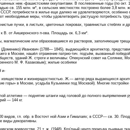
шенных нем.-фашистскими оккупантами. В послевоенные годы (по окт. 19
ью св. 155 млн. м*, в сельских местностях построено более 3,8 млн. 
СССР, потребности в жилье еще далеко не удовлетворяются, особенно 
ют необходимые меры, чтобы удовлетворить растущую потребность тру
истые пучки, в листьях, цветочных покровах, травянистых стеблях и др.
к В. от Аишеронского п-ова. Площадь ок. 6,3 км*.
агматические или образовавшиеся из растворов, заполняющие трещин
 (Доменико) Иванович (1788— 1845), выдающийся архитектор, представи
шего в Москве, нашёл отражение патрио-тич. подъём, вызванный победо
бществ, зданий Ж. строги и величавы: Опекунский совет на Солянке, Мо
оенного М. Ф. Казаковым); жилые особняки
 и-
ся изяществом и жизнерадостностью. Ж.— автор ряда выдающихся архит
е горы» в Москве, усадьба Кузьминки под Москвой). Многие постройки 
ой атлетике — поднятие штанги над головой до полного выпрямления 
рий — 144 кг.
0 видов, гл. обр. в Восточт ной Азии и Гималаях; в СССР— св. 30. Пло
ие виды декоративны.
ском воеводстве. 21 т. ж. (1948). Крз'лный центр произ-ва льняных ткан