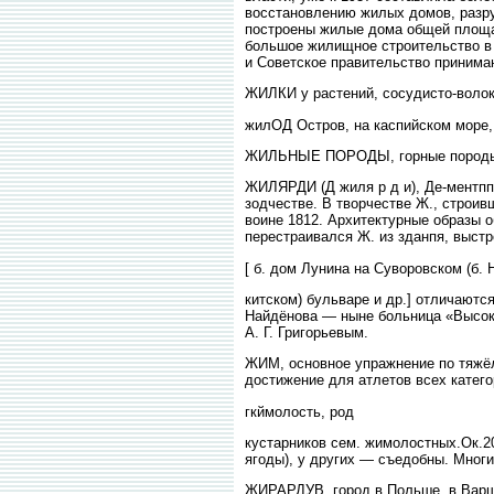
восстановлению жилых домов, разру
построены жилые дома общей площад
большое жилищное строительство в 
и Советское правительство принима
ЖИЛКИ у растений, сосудисто-волокн
жилОД Остров, на каспийском море, 
ЖИЛЬНЫЕ ПОРОДЫ, горные породы, м
ЖИЛЯРДИ (Д жиля р д и), Де-ментпп
зодчестве. В творчестве Ж., строив
воине 1812. Архитектурные образы о
перестраивался Ж. из зданпя, выстр
[ б. дом Лунина на Суворовском (б. Н
китском) бульваре и др.] отличают
Найдёнова — ныне больница «Высоки
А. Г. Григорьевым.
ЖИМ, основное упражнение по тяжёл
достижение для атлетов всех катего
гкймолость, род
кустарников сем. жимолостных.Ок.20
ягоды), у других — съедобны. Мног
ЖИРАРДУВ, город в Польше, в Варшав