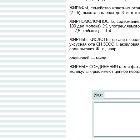
ЖИРАФЫ, семейство жпвотных отряд
(2—5); высота в плечах до 3 .и, в т
ЖИРНОМОЛОЧНОСТЬ, содержание жира
100 дел молока). Ж. употребляемого
— 7,5. кобылиц — 1,4.
ЖИРНЫЕ КИСЛОТЫ, органич. соедине
уксусная к-та СН 3СООН, акрилов
соли высших Ж. к., напр.
олеиновой,— мыла._
ЖИРНЫЕ СОЕДИНЕНИЯ (а л и-фатичес
молекулы к-рых имеют цепное неразв
Имя: