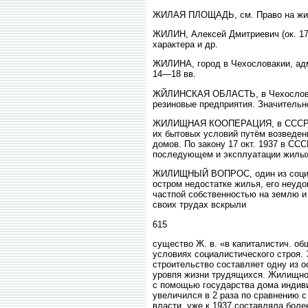
ЖИЛАЯ ПЛОЩАДЬ, см. Право на жи
ЖИЛИН, Алексей Дмитриевич (ок. 176
характера и др.
ЖИЛИНА, город в Чехословакии, адм. 
14—18 вв.
ЖЙЛИНСКАЯ ОБЛАСТЬ, в Чехословакии.
резиновые предприятия. Значительн
ЖИЛИЩНАЯ КООПЕРАЦИЯ, в СССР до
их бытовых условий путём возведен
домов. По закону 17 окт. 1937 в СС
последующем и эксплуатации жилых
ЖИЛИЩНЫЙ ВОПРОС, один из социал
остром недостатке жилья, его неудо
частпой собственностью на землю и
своих трудах вскрыли
615
существо Ж. в. «в капиталистич. об
условиях социалистического строя.
строительство составляет одну из 
уровпя жизни трудящихся. Жилищно
с помощью государства дома индив
увеличился в 2 раза по сравнению 
власти, уже к 1937 составляла боле