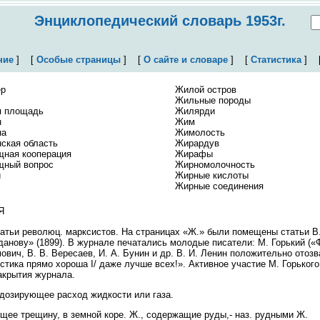
Энциклопедический словарь 1953г.
ние
]
[
Особые страницы
]
[
О сайте и словаре
]
[
Статистика
]
ёр
Жилой остров
Жильные породы
 площадь
Жилярди
н
Жим
на
Жимолость
ская область
Жирардув
ная кооперация
Жирафы
ный вопрос
Жирномолочность
и
Жирные кислоты
Жирные соединения
Я
атьи революц. марксистов. На страницах «Ж.» были помещены статьи В
ежданову» (1899). В журнале печатались молодые писатели: М. Горький (
ович, В. В. Вересаев, И. А. Бунин и др. В. И. Ленин положительно отоз
стика прямо хороша I/ даже лучше всех!». Активное участие М. Горького
акрытия журнала.
дозирующее расход жидкости или газа.
ее трещину, в земной коре. Ж., содержащие руды,- наз. рудными Ж.