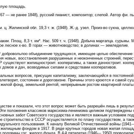
лую площадь.
7 — не ранее 1848), русский пианист, композитор; слепой. Автор фи. п
ц. Жилинской обл. 19,3 т. ж. (1948). Ж.-д. узел. Произ-во сукна, целл
 Площ. 8,3 т. км*. Нас. 509 т. ч. (1948). Добыча маргапца. сурьмы. Маш
ое лесное х-во. В горах — животноводство; в долинах — земледелие.
бровольпоо объединение трудящихся, имеющее целью обеспечение ж
ия новых, восстановления разрушенных и неоконченных строений, пере
СР существуют жилищностроит. кооперативы, а также дачностроит. коопе
 домов и дач, возводимых силами и средствами кооперативов.
ьных вопросов, присущих капитализму, заключающийся в постоянной
влетворит, состоянии и дороговизне. Причины этого кроются и самой сущ
 жилой фонд, земельной рентой, непрерывным ростом квартирной платы
ществе и показали, что этот вопрос может быть разрешён лишь в резуль
 Эти положения классиков марксизма-ленинизма целиком подтверждены
основных забот Советского государства и является важным условием по
е строительство в СССР осуществляется по плану государством, а та
идуального пользования. К началу Великой Отечественной войны (194
с жилищным фондом в 1917. В ряде крупных городов новая жилая площад
е половины гос. жилого фонда. В 4-й пятилетке (1946— 1950) проводили