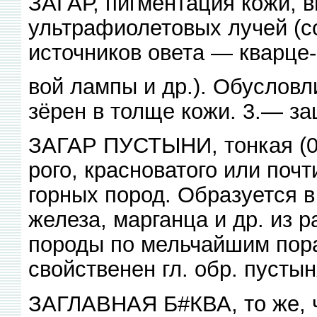
ЗАГАР, пигментация кожи, 
ультрафиолетовых лучей (со
источников овета — кварце-
вой лампы и др.). Обуслов
зёрен в толще кожи. 3.— за
ЗАГАР ПУСТЫНИ, тонкая (0,
рого, красноватого или почт
горных пород. Образуется в
железа, марганца и др. из 
породы по мельчайшим порам
свойственен гл. обр. пусты
ЗАГЛАВНАЯ Б#КВА, то же, ч