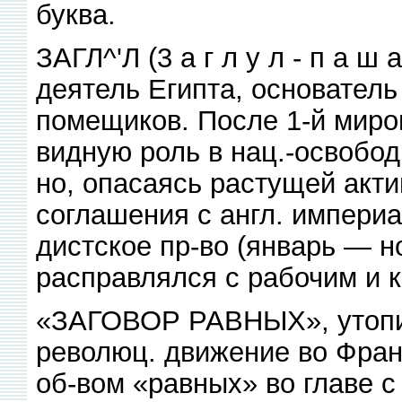
буква.
ЗАГЛ^'Л (3 а г л у л - п а ш
деятель Египта, основатель
помещиков. После 1-й миро
видную роль в нац.-освобод
но, опасаясь растущей акти
соглашения с англ. импери
дистское пр-во (январь — н
расправлялся с рабочим и 
«ЗАГОВОР РАВНЫХ», утопи
революц. движение во Фран
об-вом «равных» во главе с