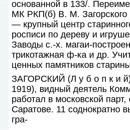
основанной в 133/. Переиме
МК РКП(б) В. М. Загорского 
— крупный центр старинног
росписи по дереву и игруш
Заводы с.-х. магаи-построе
трикотажная ф-ка и др. Учит
ценных памятников старины
ЗАГОРСКИЙ (Л у б о п к и 
1919), видный деятель Ком
работал в московской парт, 
Саратове. 11 соднократно 
гра-