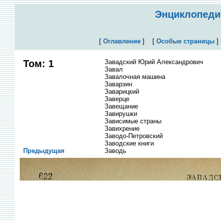
Энциклопедич
[
Оглавление
]
[
Особые страницы
Том: 1
Завадский Юрий Александрович
Завал
Завалочная машина
Заварзин
Заварицкий
Заверце
Завещание
Завирушки
Зависимые страны
Завихрение
Заводо-Петровский
Заводские книги
Предыдущая
Заводь