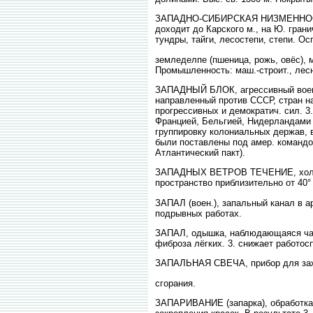
ЗАПАДНО-СИБИРСКАЯ НИЗМЕННОСТЬ, о
доходит до Карского м., на Ю. гран
тундры, тайги, лесостепи, степи. Осп
земледелпе (пшеница, рожь, овёс),
Промышленность: маш.-строит., лес
ЗАПАДНЫЙ БЛОК, агрессивный воен.-
направленный против СССР, стран на
прогрессивных и демократич. сил. 
Францией, Бельгией, Нидерландами 
группировку колониальных держав, в
были поставлены под амер. командов
Атлантический пакт).
ЗАПАДНЫХ ВЕТРОВ ТЕЧЕНИЕ, холодное
пространство приблизительно от 40° 
ЗАПАЛ (воен.), запальный канал в а
подрывных работах.
ЗАПАЛ, одышка, наблюдающаяся чаще
фиброза лёгких. 3. снижает работо
ЗАПАЛЬНАЯ СВЕЧА, прибор для зажиг
сгорания.
ЗАПАРИВАНИЕ (запарка), обработка 