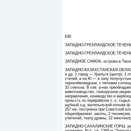
630
ЗАПАДНО-ГРЕНЛАНДСКОЕ ТЕЧЕНИ
ЗАПАДНО-ГРЕНЛАНДСКОЕ ТЕЧЕНИЕ, вет
ЗАПАДНОЕ САМОА, острова в Тихом 
ЗАПАДНО-КАЗАХСТАНСКАЯ ОБЛАСТЬ, в
и др. 1 город — Уральск (центр), 1 п
степей, а на Ю.— в зону полупусты
чернозёмовидные, с пятнами солонцо
32 совхоза. В сев. р-нах преоблада
животноводство, тонкорунное овцев
направления, коневодство и верблю
пром-сть по переработке с.-х. сырья
шубный з-д, валяльно-вой-лочная ф-
257 км, построена при Советской вл
общеобразоват. школы, 2 техникума
учителей, театр драмы, 22 кинотеатр
ЗАПАДНО-САХАЛИНСКИЕ ГОРЫ, ряд вы
долинами. Выс. св. 1300 м. Покрыты