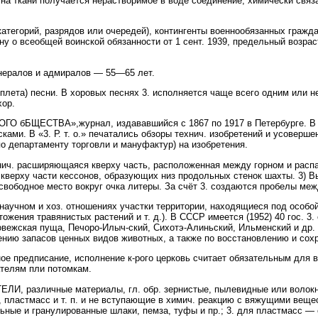
. на ткани получается нерастворимое в воде соединение, химически связ
категорий, разрядов или очередей), контингенты военнообязанных гражд
ну о всеобщей воинской обязанности от 1 сент. 1939, предельный возрас
енералов и адмиралов — 55—65 лет.
лета) песни. В хоровых песнях 3. исполняется чаще всего одним или н
хор.
бБЩЕСТВА»,журнал, издававшийся с 1867 по 1917 в Петербурге. В 
ками. В «3. Р. т. о.» печатались обзоры технич. изобретений и усоверше
о департаменту торговли и мануфактур) на изобретения.
ич. расширяющаяся кверху часть, расположенная между горном и распар
верху части кессонов, образующих низ продольных стенок шахты. 3) В
свободное место вокруг очка литеры. За счёт 3. создаются пробелы ме
учном и хоз. отношениях участки территории, находящиеся под особой
тожения травянистых растений и т. д.). В СССР имеется (1952) 40 гос. 3
овежская пуща, Печоро-Илыч-ский, Сихотэ-Алиньский, Ильменский и др.
нию запасов ценных видов животных, а также по восстановлению и сохр
е предписание, исполнение к-рого церковь считает обязательным для в
ателям пли потомкам.
И, различные материалы, гл. обр. зернистые, пылевидные или волокни
к, пластмасс и т. п. и не вступающие в химич. реакцию с вяжущими веще
ьные и гранулированные шлаки, пемза, туфы и пр.; 3. для пластмасс — оп