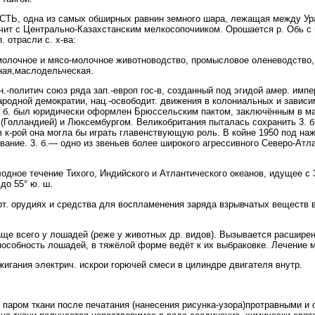
дна из самых обширных равнин земного шара, лежащая между Уралом
ичит с Центрально-Казахстанским мелкосопочииком. Орошается р. Обь с п
. отрасли с. х-ва:
 молочное и мясо-молочное животноводство, промысловое оленеводство
ная,маслодельческая.
политич союз ряда зап.-европ гос-в, созданный под эгидой амер. импе
родной демократии, нац.-освободит. движения в колониальных и зависи
3. б. был юридически оформлен Брюссельским пактом, заключённым в ма
(Голландией) и Люксембургом. Великобритания пыталась сохранить 3. б
 к-рой она могла бы играть главенствующую роль. В койне 1950 под наж
ание. 3. б.— одно из звеньев более широкого агрессивного Северо-Атла
 течение Тихого, Индийского и Атлантического океанов, идущее с 3.
до 55° ю. ш.
рт. орудиях и средства для воспламенения заряда взрывчатых веществ в
 всего у лошадей (реже у животных др. видов). Вызывается расширени
способность лошадей, в тяжёлой форме ведёт к их выбраковке. Лечение
ания электрич. искрои горючей смеси в цилиндре двигателя внутр.
паром ткани после печатания (нанесения рисунка-узора)протравными и