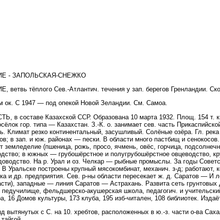
Е - ЗАПОЛЬСКАЯ-СНЕЖКО
вь тёплого Сев.-Атлантич. течения у зап. берегов Гренландии. Скор
ок. С 1947 — под опекой Новой Зеландии. См. Самоа.
 составе Казахской ССР. Образована 10 марта 1932. Площ. 154 т. кмг
осёлок гор. типа — Казахстан. З.-К. о. занимает сев. часть Прикаспийско
нь. Климат резко континентальный, засушливый. Солёные озёра. Гл. рек
в; в зап. и юж. районах — пески. В области много пастбищ и сенокосов
ют земледелие (пшеница, рожь, просо, ячмень, овёс, горчица, подсолнеч
одство; в южных — грубошёрстное и полугрубошёрстное овцеводство, кру
доводство. На р. Урал и оз. Челкар — рыбные промыслы. За годы Советс
. В Уральске построены крупный мясокомбинат, механич. з-д; работают, к
ка и др. предприятия. Сев. р-ны области пересекает ж. д. Саратов — И 
асти), западные — линия Саратов — Астрахань. Развита сеть грунтовых 
, педучилище, фельдшерско-акушерская школа, педагогич. и учительский
а, 16 Домов культуры, 173 клуба, 195 изб-читален, 108 библиотек. Издаёт
тянутых с С. на 10. хребтов, расположенных в ю.-з. части о-ва Сах
 тайгой.