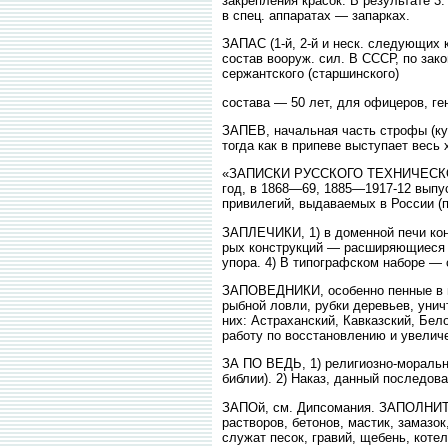
закрепления красок. В результате 3
в спец. аппаратах — запарках.
ЗАПАС (1-й, 2-й и неск. следующих 
состав вооруж. сил. В СССР, по зако
сержантского (старшинского)
состава — 50 лет, для офицеров, г
ЗАПЕВ, начальная часть строфы (куп
тогда как в припеве выступает весь 
«ЗАПИСКИ РУССКОГО ТЕХНИЧЕСКОГО 
год, в 1868—69, 1885—1917-12 выпус
привилегий, выдаваемых в России (п
ЗАПЛЕЧИКИ, 1) в доменной печи кон
рых конструкций — расширяющиеся к
упора. 4) В типографском наборе — 
ЗАПОВЕДНИКИ, особенно пенные в на
рыбной ловли, рубки деревьев, унич
них: Астраханский, Кавказский, Бел
работу по восстановлению и увеличе
ЗА ПО ВЕДЬ, 1) религиозно-морально
библии). 2) Наказ, данный последов
ЗАПОй, см. Дипсомания. ЗАПОЛНИТЕЛ
растворов, бетонов, мастик, замазо
служат песок, гравий, щебень, котел