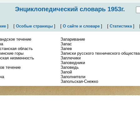
Энциклопедический словарь 1953г.
ние
]
[
Особые страницы
]
[
О сайте и словаре
]
[
Статистика
]
андское течение
Запаривание
оа
Запас
станская область
Запев
инские горы
Записки русского технического общества
ская низменность
Заплечики
Заповедники
ов течение
Заповедь
Запой
ча
Заполнители
Запольская-Снежко