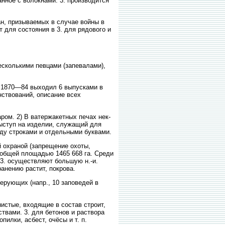
анное с волокнами. 3. производится
ан, призываемых в случае войны в
т для состояния в 3. для рядового и
есколькими певцами (запевалами),
1870—84 выходил 6 выпусками в
нствований, описание всех
ом. 2) В ватержакетных печах нек-
ыступ на изделии, служащий для
жду строками и отдельными буквами.
 охраной (запрещение охоты,
. общей площадью 1465 668 га. Среди
 3. осуществляют большую н.-и.
анению растит, покрова.
ерующих (напр., 10 заповедей в
стые, входящие в состав строит,
ствами. 3. для бетонов и раствора
илки, асбест, очёсы и т. п.