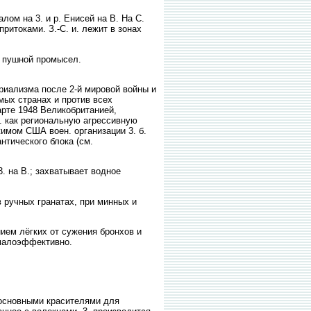
 на 3. и р. Енисей на В. На С.
ритоками. З.-С. и. лежит в зонах
, пушной промысел.
риализма после 2-й мировой войны и
мых странах и против всех
рте 1948 Великобританией,
. как региональную агрессивную
имом США воен. организации 3. б.
нтического блока (см.
 на В.; захватывает водное
 ручных гранатах, при минных и
ем лёгких от сужения бронхов и
 малоэффективно.
 основными красителями для