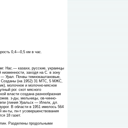
ость 0,4—0,5 км в час.
. Нас.— казахи, русские, украинцы
й низменности, заходя на С. в зону
а — Урал. Почвы темнокаштановые,
. Созданы (на 1952) 31 МТС, 5 МЖС,
ник), молочное и молочно-мясное
пный рог. скот мясного
кой власти создана разнообразная
ожев. з-ды, мельницы, ов-чинно-
лепи (линия Уральск — Илелк, дл.
дорог. В области в 1951 имелось 564
 ин-ты, пн-т усовершенствования
ся 18 газет.
алин. Разделены продольными