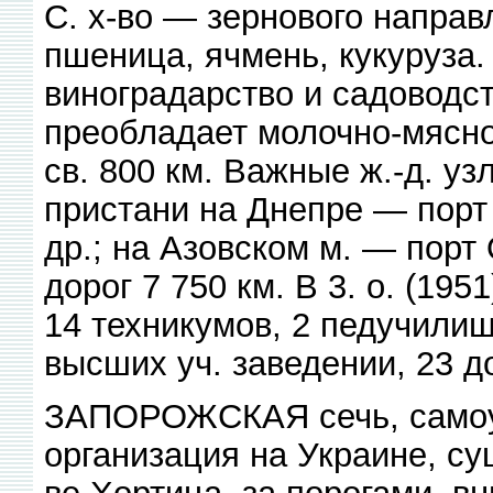
С. х-во — зернового направ
пшеница, ячмень, кукуруза.
виноградарство и садоводс
преобладает молочно-мясно
св. 800 км. Важные ж.-д. у
пристани на Днепре — порт 
др.; на Азовском м. — порт
дорог 7 750 км. В 3. о. (19
14 техникумов, 2 педучилищ
высших уч. заведении, 23 до
ЗАПОРОЖСКАЯ сечь, самоу
организация на Украине, су