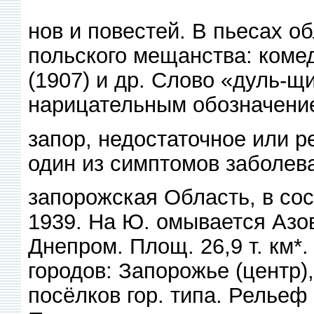
нов и повестей. В пьесах о
польского мещанства: коме
(1907) и др. Слово «дуль-щ
нарицательным обозначени
запор, недостаточное или 
один из симптомов заболев
запорожская Область, в сос
1939. На Ю. омывается Азов
Днепром. Площ. 26,9 т. км*
городов: Запорожье (центр)
посёлков гор. типа. Релье