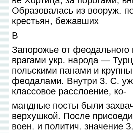
ве Хортица, за порогами, вн
Образовалась из вооруж. по
крестьян, бежавших
В
Запорожье от феодального гн
врагами укр. народа — Тур
польскими панами и крупны
феодалами. Внутри 3. С. уж
классовое расслоение, ко-
мандные посты были захвач
верхушкой. После присоеди
воен. и политич. значение 3