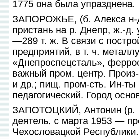
1775 она была упразднена.
ЗАПОРОЖЬЕ, (б. Алекса н-д р
пристань на р. Днепр, ж.-д. 
—289 т. ж. В связи с постр
предприятий, в т. ч. металлу
«Днепроспецсталь», феррос
важный пром. центр. Произ
и др.; пищ. пром-сть. Ин-ты
педагогический. Город основ
ЗАПОТОЦКИЙ, Антонин (р. 1
деятель, с марта 1953 — пр
Чехословацкой Республики.