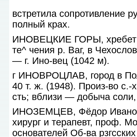
встретила сопротивление ру
полный крах.
ИНОВЕЦКИЕ ГОРЫ, хребет в 
те^ чения р. Ваг, в Чехосло
— г. Ино-вец (1042 м).
г ИНОВРОЦЛАВ, город в По
40 т. ж. (1948). Произ-во с.
сть; вблизи — добыча соли,
ИНОЗЕМЦЕВ, Фёдор Иванови
хирург и терапевт, проф. Мо
основателей Об-ва рзгсских