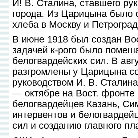
И! В. Сталина, ставшего р
города. Из Царицына было 
хлеба в Москву и Петроград
В июне 1918 был создан Во
задачей к-рого было помеша
белогвардейских сил. В авг
разгромлены у Царицына со
руководством И. В. Сталина
— октябре на Вост. фронте
белогвардейцев Казань, Си
интервентов и белогвардей
сил и созданию главного п