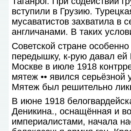
Таганрог. При содействии г
вступили в Грузию. Турецк
мусаватистов захватила в с
англичанами. В таких услов
Советской стране особенно
передышку, к-рую давал ей
Москве в июле 1918 контрр
мятеж •• явился серьёзной 
Мятеж был решительно лик
В июне 1918 белогвардейск
Деникина., оснащённая и в
империалистами, начала нас