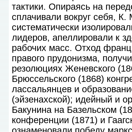
тактики. Опираясь на перед
сплачивали вокруг себя, К. 
систематически изолировал
лидеров, апеллировали к з
рабочих масс. Отход франц
правого прудонизма, получ
резолюциях Женевского (186
Брюссельского (1868) конгр
лассальянцев и образование
(эйзенахской); идейный и о
Бакунина на Базельском (18
конференции (1871) и Гаагс
ознаменовали победу маркси