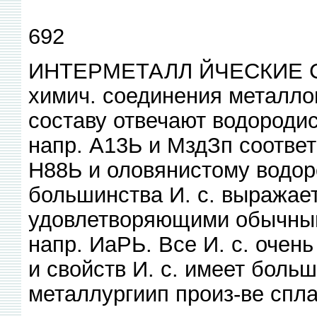
692
ИНТЕРМЕТАЛЛ ЙЧЕСКИЕ С
химич. соединения металлов
составу отвечают водороди
напр. А13Ь и МздЗп соотве
Н88Ь и оловянистому водор
большинства И. с. выражае
удовлетворяющими обычным
напр. ИаРЬ. Все И. с. очень
и свойств И. с. имеет больш
металлургиип произ-ве спла