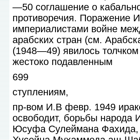
—50 соглашение о кабально
противоречия. Поражение И.
империалистами войне меж
арабских стран (см. Арабск
(1948—49) явилось толчком
жестоко подавленным
699
ступлениям,
пр-вом И.В февр. 1949 ирак
освободит, борьбы народа 
Юсуфа Сулеймана Фахида, 
Хусейна Мухаммеда аш-Шаб