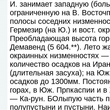
И. занимает западную (боль
ограниченную на В. Восточп
полосы соседних низменнос
Гермезир (на Ю.) и вост. ок
Преобладающая высота гор 
Демавенд (5 604.**). Лето ж
окраинных низменностях — 
количество осадков на Ира
(длительная засуха); на Ю
осадков до 1300мм. Постоян
горах, в Юж. Прпкаспии и в
— Ка-рун. БОлыпую часть п
полупустыни и пустыни. На