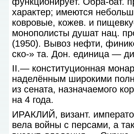
функционирует. Обра-бат. п
характер; имеются небольш
ковровые, кожев. и пищевк
монополисты душат нац. пром
(1950). Вывоз нефти, финик
ско-» та. Дон. единица — д
II.— конституционная монар
наделённым широкими полн
из сената, назначаемого ко
на 4 года.
ИРАКЛИЙ, визант. императо
вела войны с персами, а та