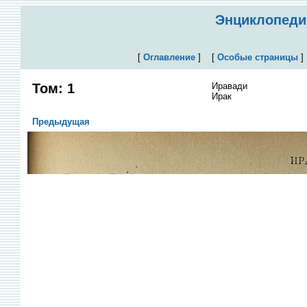
Энциклопедич
[
Оглавление
]
[
Особые страницы
Том: 1
Иравади
Ирак
Предыдущая