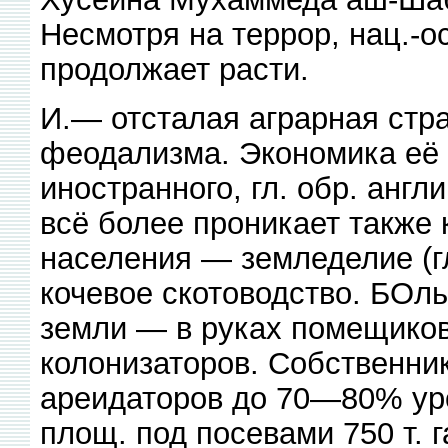
Несмотря на террор, нац.-о
продолжает расти.
И.— отсталая аграрная стр
феодализма. Экономика её
иностранного, гл. обр. англ
всё более проникает также
населения — земледелие (г
кочевое скотоводство. БОл
земли — в руках помещиков
колонизаторов. Собственни
ареидаторов до 70—80% уро
площ. под посевами 750 т. г