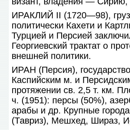
визант, владения — Сирию,
ИРАКЛИЙ II (1720—98), груз
политически Кахети и Картл
Турцией и Персией заключи
Георгиевский трактат о про
внешней политики.
ИРАН (Персия), государство
Каспийским м. и Персидски
протяжении св. 2,5 т. км. Пл
ч. (1951): персы (50%), аз
арабы и др. Крупные города:
(Тавриз), Мешхед, Шираз, И