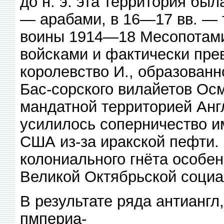
до н. э. эта территория была
— арабами, в 16—17 вв. — 
воины 1914—18 Месопотами
войсками и фактически пре
королевство И., образованн
Бас-сорского вилайетов Ос
мандатной территорией Анг
усилилось соперничество и
США из-за иракской пефти. 
колониального гнёта особе
Великой Октябрьской социа
В результате ряда антиангл, 
пмпериа-