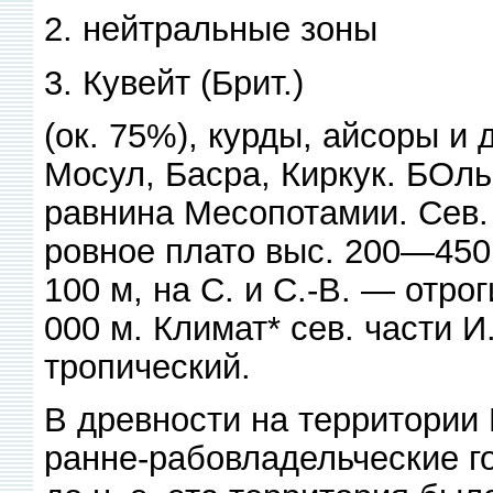
2. нейтральные зоны
3. Кувейт (Брит.)
(ок. 75%), курды, айсоры и д
Мосул, Басра, Киркук. БОл
равнина Месопотамии. Сев.
ровное плато выс. 200—450
100 м, на С. и С.-В. — отрог
000 м. Климат* сев. части 
тропический.
В древности на территории
ранне-рабовладельческие го