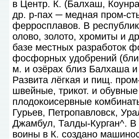
в Центр. К. (Балхаш, Коунра
др. р-пах ─ медная пром-ст
ферросплавов. В республик
олово, золото, хромиты и д
базе местных разработок фо
фосфорных удобрений (близ
м. и озёрах близ Балхаша 
Развита лёгкая и пищ. пром-
швейные, трикот. и обувные 
плодокоисервные комбинаты
Гурьев, Петропавловск, Урал
Джамбул, Талды-Курган^. В
воины в К. создано машинос