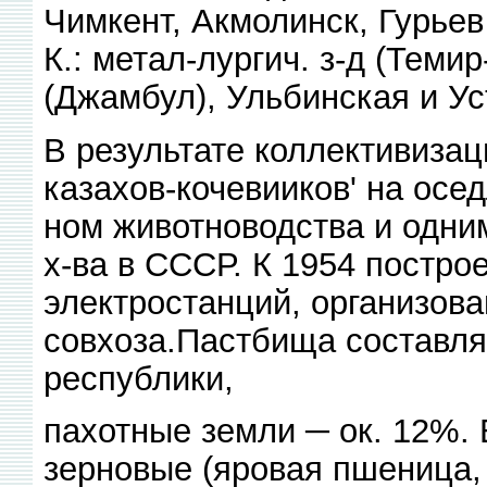
Чимкент, Акмолинск, Гурьев
К.: метал-лургич. з-д (Теми
(Джамбул), Ульбинская и У
В результате коллективизац
казахов-кочевииков' на осе
ном животноводства и одни
х-ва в СССР. К 1954 постро
электростанций, организова
совхоза.Пастбища составля
республики,
пахотные земли ─ ок. 12%.
зерновые (яровая пшеница, 