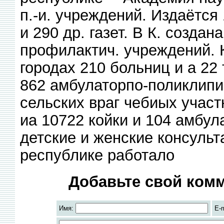
п.-и. учреждений. Издаётся
и 290 др. газет. В К. созда
профилактич. учреждений. 
городах 210 больниц и а 22 т
862 амбулаторпо-поликлипич
сельских враг чебиых участ
иа 10722 койки и 104 амбу
детские и женские консульта
республике работало
Добавьте свой комм
Имя:
E-