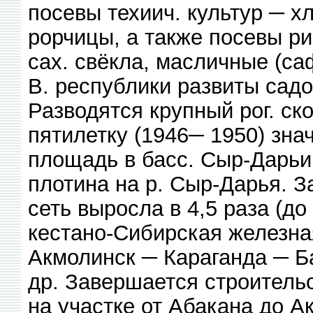
посевы техиич. культур ─ х
рорчицы, а также посевы р
сах. свёкла, масличные (саф
В. республики развиты садо
Разводятся крупный рог. ско
пятилетку (1946─ 1950) зн
площадь в басс. Сыр-Дарьи
плотина на р. Сыр-Дарья. За
сеть выросла в 4,5 раза (до 
кестано-Сибирская железная
Акмолинск ─ Караганда ─ Б
др. Завершается строитель
на участке от Абакана до А