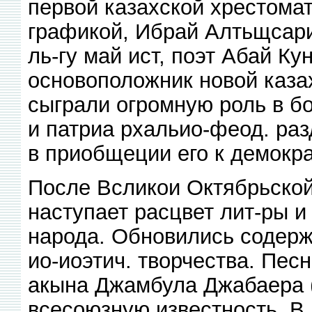
первой казахской хрестомат
графикой, Ибрай Алтьщсари
ль-гу май ист, поэт Абай Ку
основоположник новой казах
сыграли огромную роль в бо
и патриа рхальио-феод. раз
в приобщеции его к демокра
После Всликои Октябрьско
наступает расцвет лит-ры и
народа. Обновились содер
ио-иоэтич. творчества. Пес
акына Джамбула Джабаера 
всесоюзную известность. В 