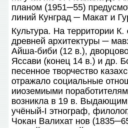
планом (1951─55) предусмо
линий Кунград ─ Макат и Г
Культура. На территории К.
древней архитектуры ─ мавз
Айша-биби (12 в.), дворцо
Яссави (конец 14 в.) и др. 
песенное творчество казахс
отражало социальные отнош
ииоземиыми поработителями
возникла в 19 в. Выдающим
учёный-I этнограф, филоло
Чокан Валихат нов (1835─65)