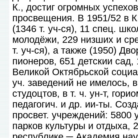
К., достиг огромных успехов
просвещения. В 1951/52 в 
(1346 т. уч-ся), 11 спец. ш
молодёжи, 229 низших и сре
т. уч-ся), а также (1950) Д
пионеров, 651 детскии сад, 
Великой Октябрьской соци
уч. заведений не имелось, в
студоцтов, в т. ч. ун-т, гори
педагогич. и др. ии-ты. Созд
просвет. учреждений: 5800 
парков культуры и отдыха, 23
республике ─ Академия нау