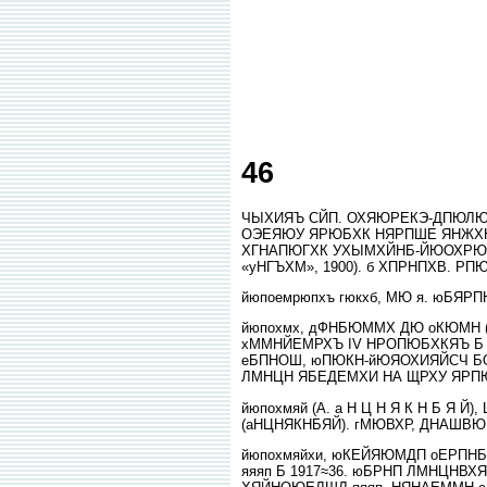
46
ЧЫХИЯЪ СЙП. ОХЯЮРЕКЭ-ДПЮЛЮР
ОЭЕЯЮУ ЯРЮБХК НЯРПШЕ ЯНЖХЮ
ХГНАПЮГХК УХЫМХЙНБ-ЙЮОХРЮКХ
«уНГЪХМ», 1900). б ХПРНПХВ. 
йюпоемрюпхъ гюкхб, МЮ я. юБЯ
йюпохмх, дФНБЮММХ ДЮ оКЮМН 
хММНЙЕМРХЪ IV НРОПЮБХКЯЪ Б 
еБПНОШ, юПЮКН-йЮЯОХИЯЙСЧ БО
ЛМНЦН ЯБЕДЕМХИ НА ЩРХУ ЯРП
йюпохмяй (А. а Н Ц Н Я К Н Б 
(аНЦНЯКНБЯЙ). гМЮВХР, ДНАШВЮ 
йюпохмяйхи, юКЕЙЯЮМДП оЕРПНБ
яяяп Б 1917≈36. юБРНП ЛМНЦ