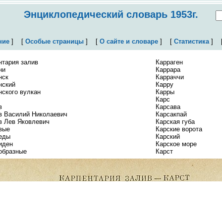
Энциклопедический словарь 1953г.
ние
]
[
Особые страницы
]
[
О сайте и словаре
]
[
Статистика
]
нтария залив
Карраген
ни
Каррара
нск
Карраччи
нский
Карру
нского вулкан
Карры
Карс
в
Карсава
в Василий Николаевич
Карсакпай
в Лев Яковлевич
Карская губа
вые
Карские ворота
еды
Карский
иден
Карское море
образные
Карст