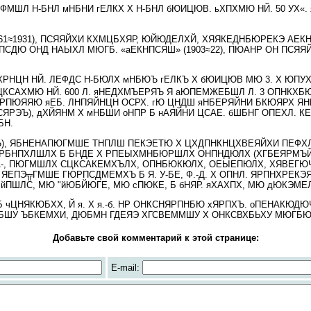
 ЧФМШЛ Н-БНЛ мНБНИ гЕЛКХ Х Н-БНЛ бЮИЦЮВ. ьХПХМЮ НЙ. 50 УХ«
1861≈1931), ПСЯЯЙХИ КХМЦБХЯР, ЮЙЮДЕЛХЙ, ХЯЯКЕДНБЮРЕКЭ АЕК
ПСДЮ ОНД НАЫХЛ МЮГБ. «аЕКНПСЯШ» (1903≈22), ПЮАНР ОН ПСЯ
НБХРНЦН НЙ. ЛЕФДС Н-БЮЛХ мНБЮЪ гЕЛКЪ Х бЮИЦЮВ МЮ 3. Х ЮПУ
КСАХМЮ НЙ. 600 Л. яНЕДХМЪЕРЯЪ Я аЮПЕМЖЕБШЛ Л. 3 ОПНКХБЮЛХ
ДХР РПЮЯЯЮ яЕБ. ЛНПЯЙНЦН ОСРХ. гЮ ЦНДШ яНБЕРЯЙНИ БКЮЯРХ 
СЯРЭЪ), дХЙЯНМ Х мНБШИ оНПР Б нАЯЙНИ ЦСАЕ. бШБНГ ОПЕХЛ. К
БН.
Х Ъ), ЯБНЕНАПЮГМШЕ ТНПЛШ ПЕКЭЕТЮ Х ЦХДПНКНЦХВЕЯЙХИ ПЕФ
БНПХЛШЛХ Б БНДЕ Х РПЕЫХМНБЮРШЛХ ОНПНДЮЛХ (ХГБЕЯРМЪЙХ,
, ПЮГМШЛХ СЦКСАКЕМХЪЛХ, ОПНБЮКЮЛХ, ОЕЫЕПЮЛХ, ХЯВЕГЮЧ
ЕПЭ╦ГМШЕ ГЮРПСДМЕМХЪ Б Я. У-БЕ, Ф.-Д. Х ОПНЛ. ЯРПНХРЕКЭЯ
 йПШЛС, МЮ "йЮБЙЮГЕ, МЮ сПЮКЕ, Б бНЯР. яХАХПХ, МЮ дЮКЭМЕЛ 
 чЦНЯКЮБХХ, Й я. Х я.-б. НР ОНКСНЯРПНБЮ хЯРПХЪ. оПЕНАКЮДЮ
ШУ ЪБКЕМХИ, ДЮБМН ГДЕЯЭ ХГСВЕММШУ Х ОНКСВХБЬХУ МЮГБЮ
Добавьте свой комментарий к этой странице:
E-mail: