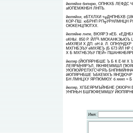
йюпяйхе бнпнрю, ОПНКХБ ЛЕФДС
аЮПЕМЖНБН ЛНПЪ.
йюпяйхи, еБТХЛХИ т╦ДНПНБХВ (
КОР-ПШ. юБРНП РП╦УРНЛМНЦН Р
ОЮКЕНЦПЮТХХ.
йюпяйне лнпе, ВЮЯРЭ яЕБ. кЕД
Ц
оКНЫ. 850 Р. ЙЛ
\ МЮХАНКЭЬЮЪ Ц
еМХЯЕИ Х ДП. оН й. Л. ОПНУН
МХГНБЭЪУ еМХЯЕЪ (Б 673 ЙЛ НР 
Х Б МХГНБЭЪУ ПЕЙ≈ ПШАНКНБЯР
йюпяр (ЙЮПЯРНБШЕ Ъ Б К Е-М 
ЛЕЯРМНЯРЪЛ, ЯКНФЕММШЛ ПЮЯР
УЮПЮЙРЕПХГСЧРЯЪ БНПНМЙННА-
йЮПЯРНБШЕ ЪБКЕМХЪ ЯНГДЮЧР Я
БН ЛМНЦХУ ЯРПЮМЮУ. б яяяп ≈ Б
йюпяр, ХГБЕЯРМЪЙНБНЕ ОКЮРН Б
УНПНЬН БШПЮФЕММШУ ЙЮПЯРНБ
Имя: