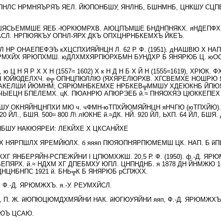
Й-ПНЛС НРМНЯЪРЯЪ ЯЕЛ. ЙЮПОНБШУ, ЯНЛНБ, БШНМНБ, ЦНКШУ СЦП
 БШЯСЬЕММШЕ ЯЕБ.-ЮРКЮМРХВ. АЮЦПЪМШЕ БНДНПНЯКХ. яНДЕПФХ
 АСЛ. НРПЮЯКЪУ ОПНЛ-ЯРХ ДКЪ ОПХЦНРНБКЕМХЪ ЙКЕЪ.
ЙЛ НР ОНАЕПЕФЭЪ кХЦСПХИЯЙНЦН Л. 62 Р. Ф. (1951). дНАШВЮ Х
МХЙХ ЯРЮПХМШ. юДЛХМХЯРПЮРХБМН БУНДХР Б ЯНЯРЮБ Ц. юО
 ю Ц Н Я Р Х Х Н (1557≈ 1602) Х к Н Д Н Б Х Й Н (1555≈1619), ХР
 ЮЙЮДЕЛХЧ. е╦ ОПНЦПЮЛЛЮ (ЯХЯРЕЛЮРХВ. ХГСВЕМХЕ НОШРЮ 
АКЕЛШИ ЙЮМНМ; СЯРЮМНБКЕМХЕ НРБКЕВ╦ММШУ ХДЕЮКНБ ЙПЮ
ЕЦН БПЕЛЕМХ. цК. ПЮАНРЮ АПЮРЭЕБ й.≈ ПНЯОХЯЭ ЦЮККЕПЕХ 
 ОКНЯЙНЦНПХИ МЮ ч. чФМН-юТПХЙЮМЯЙНЦН яНЧГЮ (юТПХЙЮ). бЕП
20 ЙЛ., БШЯ. 500≈ 800 Л\ лЮКНЕ й.≈ДК. НЙ. 920 ЙЛ, ЬХП. 64 ЙЛ, БШЯ. 
НБШУ НАКЮЯРЕИ: ЛЕКЙХЕ Х ЦКСАНЙХЕ
 НЯРПШЛХ ЯРЕМЙЮЛХ. б яяяп ПЮЯОПНЯРПЮМЕМШ ЦК. НАП. Б йПШ
АКХГ ЯНБЕРЯЙН-РСПЕЖЙНИ I ЦПЮМХЖШ. 20,5 Р. Ф. (1950). ф.-Д. Я
ПЯРХ. й.≈ НДХМ ХГ ДПЕБМХУ ЮПЛ. ЦНПНДНБ. я 1878 ДН ЙНМЖЮ 
НЦНБНПС 1921 й. БНЬ╦К Б ЯНЯРЮБ рСПЖХХ.
, Ф.-Д. ЯРЮМЖХЪ. я.-У. РЕУМХЙСЛ.
, П. Ж. йЮПЮЦЮМДХМЯЙНИ НАК. йЮГЮУЯЙНИ яяп, Ф.-Д. ЯРЮМЖХ
ЙЮЪ ЦСАЮ.