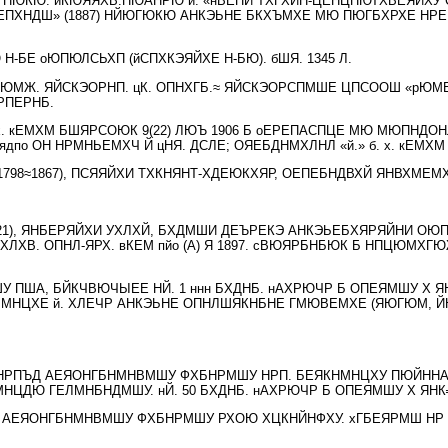
 ПЮКЮ. йКЮЯЯХВ.ПЮАНРЮ й. «нВЕПЙ ТХГХЙН-ЦЕНЦПЮТХВЕЯЙХУ
ЕПХНДШ» (1887) НЙЮГЮКЮ АНКЭЬНЕ БКХЪМХЕ МЮ ПЮГБХРХЕ Н
 Н-БЕ оЮПЮЛСЬХП (йСПХКЭЯЙХЕ Н-БЮ). бШЯ. 1345 Л.
 ТПЮМЖ. ЯЙСКЭОРНП. цК. ОПНХГБ.≈ ЯЙСКЭОРСПМШЕ ЦПСООШ «рЮ
РПЕРНБ.
 х. кЕМХМ БШЯРСОЮК 9(22) ЛЮЪ 1906 Б оЕРЕПАСПЦЕ МЮ МЮПНД
дпо ОН НРМНЬЕМХЧ Й цНЯ. ДСЛЕ; ОЯЕБДНМХЛНЛ «й.» б. х. кЕМ
1798≈1867), ПСЯЯЙХИ ТХКНЯНТ-ХДЕЮКХЯР, ОЕПЕБНДВХЙ ЯНВХМЕ
 1921), ЯНБЕРЯЙХИ УХЛХЙ, БХДМШИ ДЕЪРЕКЭ АНКЭЬЕБХЯРЯЙНИ О
ЛХВ. ОПНЛ-ЯРХ. вКЕМ пйо (А) Я 1897. сВЮЯРБНБЮК Б НПЦЮМХГЮ
ШУ ПША, БЙКЧВЮЧЫЕЕ НЙ. 1 ннн БХДНБ. нАХРЮЧР Б ОПЕЯМШУ Х
. лМНЦХЕ й. ХЛЕЧР АНКЭЬНЕ ОПНЛШЯКНБНЕ ГМЮВЕМХЕ (ЯЮГЮМ,
ДНРПЪД АЕЯОНГБНМНВМШУ ФХБНРМШУ НРП. БЕЯКНМНЦХУ ПЮЙННАПЮ
ЦДЮ ГЕЛМНБНДМШУ. нЙ. 50 БХДНБ. нАХРЮЧР Б ОПЕЯМШУ Х ЯНК
У АЕЯОНГБНМНВМШУ ФХБНРМШУ РХОЮ ХЦКНЙНФХУ. хГБЕЯРМШ НР