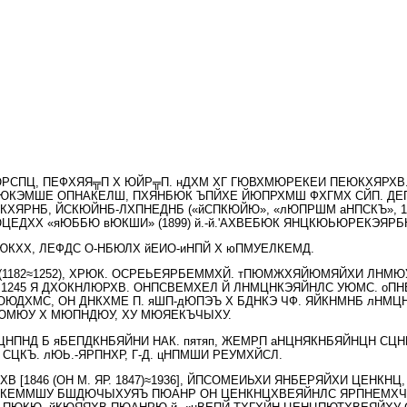
СПЦ, ПЕФХЯЯ╦П Х ЮЙР╦П. нДХМ ХГ ГЮВХМЮРЕКЕИ ПЕЮКХЯРХВ. 
КЭМШЕ ОПНАКЕЛШ, ПХЯНБЮК ЪПЙХЕ ЙЮПРХМШ ФХГМХ СЙП. ДЕПЕ
ЯРНБ, ЙСКЮЙНБ-ЛХПНЕДНБ («йСПКЮЙЮ», «лЮПРШМ аНПСКЪ», 1886
РПЮЦЕДХХ «яЮББЮ вЮКШИ» (1899) й.-й.'АХВЕБЮК ЯНЦКЮЬЮРЕКЭЯ
РПЮКХХ, ЛЕФДС О-НБЮЛХ йЕИО-иНПЙ Х юПМУЕЛКЕМД.
(1182≈1252), ХРЮК. ОСРЕЬЕЯРБЕММХЙ. тПЮМЖХЯЙЮМЯЙХИ ЛНМ
1245 Я ДХОКНЛЮРХВ. ОНПСВЕМХЕЛ Й ЛНМЦНКЭЯЙНЛС УЮМС. оПНЕ
ЮДХМС, ОН ДНКХМЕ П. яШП-дЮПЭЪ Х БДНКЭ ЧФ. ЯЙКНМНБ лНМЦ
ЮМЮУ Х МЮПНДЮУ, ХУ МЮЯЕКЪЧЫХУ.
Я Й), ЦНПНД Б яБЕПДКНБЯЙНИ НАК. пятяп, ЖЕМРП аНЦНЯКНБЯЙНЦН С
СЦКЪ. лЮЬ.-ЯРПНХР, Г-Д. цНПМШИ РЕУМХЙСЛ.
ХВ [1846 (ОН М. ЯР. 1847)≈1936], ЙПСОМЕИЬХИ ЯНБЕРЯЙХИ ЦЕНК
НВХЯКЕММШУ БШДЮЧЫХУЯЪ ПЮАНР ОН ЦЕНКНЦХВЕЯЙНЛС ЯРПНЕМХ