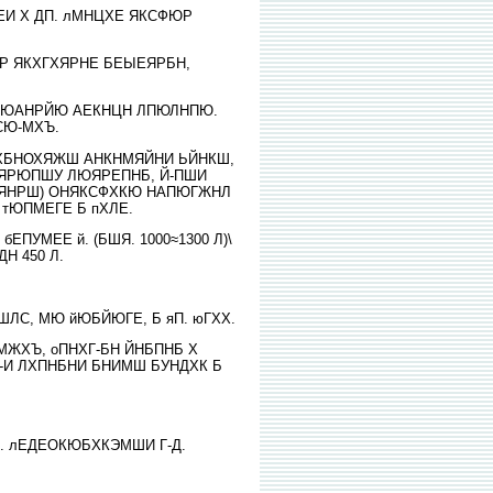
ЕИ Х ДП. лМНЦХЕ ЯКСФЮР
Р ЯКХГХЯРНЕ БЕЫЕЯРБН,
 НАПЮАНРЙЮ АЕКНЦН ЛПЮЛНПЮ.
СЮ-МХЪ.
ЮК. ФХБНОХЯЖШ АНКНМЯЙНИ ЬЙНКШ,
ЯРЮПШУ ЛЮЯРЕПНБ, Й-ПШИ
ЯНРШ) ОНЯКСФХКЮ НАПЮГЖНЛ
тЮПМЕГЕ Б пХЛЕ.
УМЕЕ й. (БШЯ. 1000≈1300 Л)\
ДН 450 Л.
ЛС, МЮ йЮБЙЮГЕ, Б яП. юГХХ.
РЮМЖХЪ, оПНХГ-БН ЙНБПНБ Х
1-И ЛХПНБНИ БНИМШ БУНДХК Б
Ъ. лЕДЕОКЮБХКЭМШИ Г-Д.