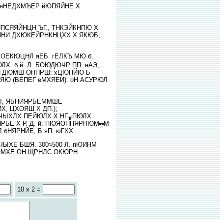
. яНЕДХМЪЕР йЮПЯЙНЕ Х
НПСЯЯЙНЦН ЪГ., ТНКЭЙКНПЮ Х
ЯЙНИ ДХЮКЕЙРНКНЦХХ Х ЯКЮБ,
ХОЕКЮЦНЛ яЕБ. гЕЛКЪ МЮ б.
. б й. Л. БОЮДЮЧР ПП. нАЭ,
ЯНГДЮМШ ОНПРШ: хЦЮПЙЮ Б
ЕЯЮ (ВЕПЕГ еМХЯЕИ). оН АСУРЮЛ
ХЛ, ЯБНИЯРБЕММШЕ
 ЦХОЯШ Х ДП.);
ЫХЛХ ПЕЙЮЛХ Х НГ╦ПЮЛХ.
РБЕ Х Р. Д. й. ПЮЯОПНЯРПЮМ╦М
бНЯРНЙЕ, Б яП. юГХХ.
ЧЫХЕ БШЯ. 300≈500 Л. пЮИНМ
МХЕ ОН ЩРНЛС ОКЮРН.
10 x 2 =