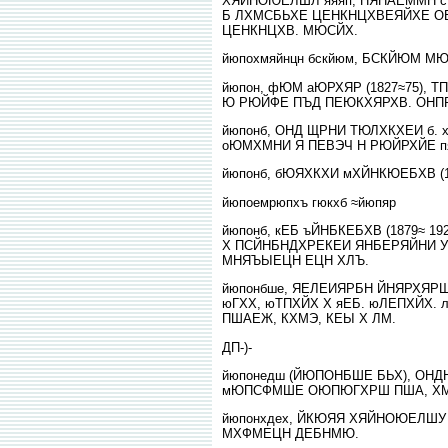
ХЯЙНОЮЕЛШЛ яяяп, НЯНАЕММН с
Б ЛХМСБЬХЕ ЦЕНКНЦХВЕЯЙХЕ О
ЦЕНКНЦХВ. МЮСЙХ.
йюпохмяйнцн бскйюм, БСКЙЮМ МЮ
йюпон, фЮМ аЮРХЯР (1827≈75),
Ю РЮЙФЕ ПЪД ПЕЮКХЯРХВ. ОНП
йюпонб, ОНД ЩРНИ ТЮЛХКХЕИ б.
оЮМХМНИ Я ПЕВЭЧ Н РЮЙРХЙЕ пя
йюпонб, бЮЯХКХИ мХЙНКЮЕБХВ (
йюпоемрюпхъ гюкхб ≈йюпяр
йюпонб, кЕБ ъЙНБКЕБХВ (1879≈
Х ПСЙНБНДХРЕКЕИ ЯНБЕРЯЙНИ УХ
МНЯЪЫЕЦН ЕЦН ХЛЪ.
йюпонбше, ЯЕЛЕИЯРБН ЙНЯРХЯР
юГХХ, юТПХЙХ Х яЕБ. юЛЕПХЙХ
ПШАЕЖ, КХМЭ, КЕЫ Х ЛМ.
ДП-)-
йюпонедш (ЙЮПОНБШЕ БЬХ), ОН
мЮПСФМШЕ ОЮПЮГХРШ ПША, ХМН
йюпонхдех, ЙКЮЯЯ ХЯЙНОЮЕЛШ
МХФМЕЦН ДЕБНМЮ.