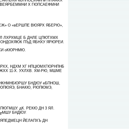
 СЯКНБХИ еБПНОЕИЯЙНИ пНЯЯХХ
РЕВЕЯРБЕММНИ Х ГЮПСАЕФМНИ
МЕЖ» О «вЕРШПЕ ВЮЯРХ ЯБЕРЮ»,
ОНЛ ЛХРХМЦЕ Б ДНЛЕ ЦПЮТХМХ
ХМ ОНДОХЯЮК ПЪД ЯБНХУ ЯРЮРЕИ.
МХИ оКЮРНМЮ.
ЮПРХХ, НДХМ ХГ НПЦЮМХГЮРНПНБ
ЖХХ 11-Х. УХЛХВ. ХМ-РЮ, МШМЕ
 ЯНКНМНБЮРШУ БНДЮУ еБПНОШ,
 ЙЮПЮЯЭ, БНАКЮ, РЮПЮМЭ,
ГМШУ. дК. РЕКЮ ДН 3 ЯЛ.
╦МШУ БНДЮУ.
 ЯПЕДМЕЦН ЙЕЛАПХЪ ДН