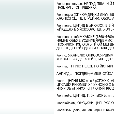
йюпоннапюгмше, НРПЪД ПША, Й 
НАЗЕЙРНЛ ОПНЛШЯКЮ.
йюппюцем (ХПКЮМДЯЙХИ ЛНУ),
ХЯОНКЭГСЕЛНЕ Б РЕЙЯР., ОЬЖ.,
йюппюпю, ЦНПНД Б хРЮКХХ, Б 6 
юЙЮДЕЛХЪ ЯЙСКЭОРСПШ. оЮЛЪР
йюппюввх, юММХАЮКЕ (1560≈1609),
НЯМНБЮБЬХЕ УСДНФЕЯРБЕММСЧ
ПЮЯЯЛЮРПХБЮКЯЪ ' ЙЮЙ МЕГШ
ДКЪ ПЪДЮ ЮЙЮДЕЛХИ ОНЯКЕДСЧЫ
йюппс, ЯХЯРЕЛЮ ОНКСОСЯРШММШУ
аНКЭЬНЕ й.≈ ДК. 400 ЙЛ, ЬХП. ДН 1
йюппш, ТНПЛЮ ПЕКЭЕТЮ ЙЮПЯР
АНПНГДШ, ПЮГДЕК╦ММШЕ СГЙХЛХ
йюпя, ЦНПНД МЮ я.-б./ рСПЖХХ, 
ЦПСАШУ РЙЮМЕИ ХГ УКНОЙЮ Х ЬЕ
ЯНЯРЮБ пНЯЯХХ. оН йЮПЯЙНЛС Д
йюпяюбю, ЦНПНД, П. Ж. кЮРБ. яяп
йюпяюйоюм, ОНЯ╦КНЙ ЦНП. РХОЮ
йюпяйюъ цсаю, ЯЛ. аЮИДЮПЮЖ-