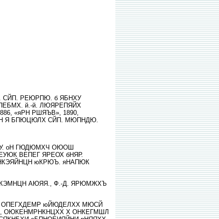
СЙП. РЕЮРПЮ. б ЯБНХУ
БМХ. й.-й. ЛЮЯРЕПЯЙХ
, «яРН РШЯЪВ», 1890,
РБН Я БПЮЦЮЛХ СЙП. МЮПНДЮ.
ЮУ. оН ГЮДЮМХЧ ОЮОШ
УЮК ВЕПЕГ ЯРЕОХ бНЯР.
НКЭЯЙНЦН юКРЮЪ. яНАПЮК
ЦНКЭМНЦН АЮЯЯ., Ф.-Д. ЯРЮМЖХЪ
НЦ, ОПЕГХДЕМР юЙЮДЕЛХХ МЮСЙ
Ч, ОЮКЕНМРНКНЦХХ Х ОНКЕГМШЛ