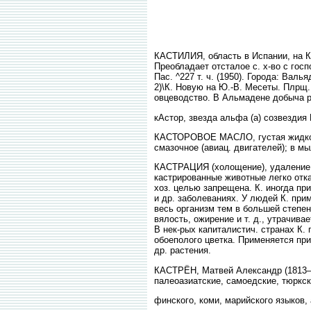
КАСТИЛИЯ, область в Испании, на Ка
Преобладает отсталое с. х-во с гос
Пас. ^227 т. ч. (1950). Города: Вал
2)\К. Новую на Ю.-В. Месеты. Плрщ. 
овцеводство. В Альмадене добыча р
кАстор, звезда альфа (а) созвездия 
КАСТОРОВОЕ МАСЛО, густая жидкост
смазочное (авиац. двигателей); в м
КАСТРАЦИЯ (холощение), удаление по
кастрированные животные легко отк
хоз. целью запрещена. К. иногда п
и др. заболеваниях. У людей К. прим
весь организм тем в большей степе
вялость, ожирение и т. д., утрачив
В нек-рых капиталистич. странах К. 
обоеполого цветка. Применяется пр
др. растения.
КАСТРЁН, Матвей Александр (1813—5
палеоазиатские, самоедские, тюркск
финского, коми, марийского языков, 