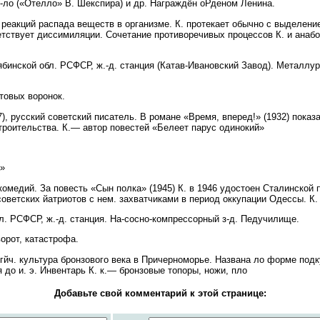
-ло («Отелло» В. Шекспира) и др. Награждён оРденом Ленина.
еакций распада веществ в организме. К. протекает обычно с выделени
тствует диссимиляции. Сочетание противоречивых процессов К. и анабо
инской обл. РСФСР, ж.-д. станция (Катав-Ивановский Завод). Металлург
товых воронок.
, русский советский писатель. В романе «Время, вперед!» (1932) показа
троительства. К.— автор повестей «Белеет парус одинокий»
а»
 комедий. За повесть «Сын полка» (1945) К. в 1946 удостоен Сталинской 
 советских йатриотов с нем. захватчиками в период оккупации Одессы. К
бл. РСФСР, ж.-д. станция. На-сосно-компрессорный з-д. Педучилище.
рот, катастрофа.
. культура бронзового века в Причерноморье. Названа ло форме подку
я до и. э. Инвентарь К. к.— бронзовые топоры, ножи, пло
Добавьте свой комментарий к этой странице: