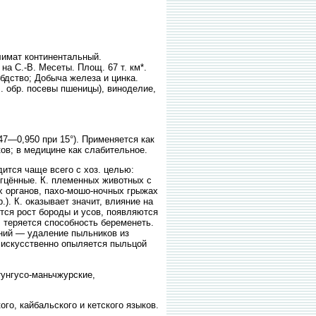
Климат континентальный.
на С.-В. Месеты. Площ. 67 т. км*.
вбдство; Добыча железа и цинка.
гл. обр. посевы пшеницы), виноделие,
—0,950 при 15°). Применяется как
ков; в медицине как слабительное.
ится чаще всего с хоз. целью:
гцённые. К. племенных животных с
х органов, пахо-мошо-ночных грыжах
.). К. оказывает значит, влияние на
тся рост бороды и усов, появляются
 теряется способность беременеть.
тений — удаление пыльников из
 искусственно опыляется пыльцой
тунгусо-маньчжурские,
ого, кайбальского и кетского языков.