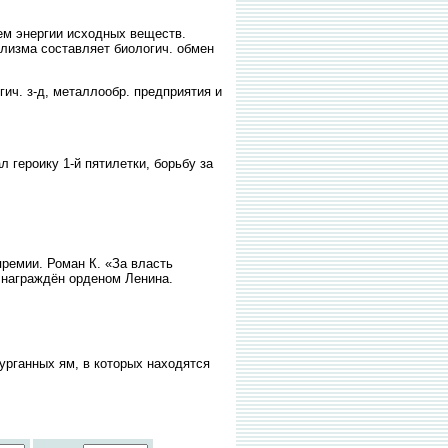
ем энергии исходных веществ.
лизма составляет биологич. обмен
ич. з-д, металлообр. предприятия и
л героику 1-й пятилетки, борьбу за
премии. Роман К. «За власть
. награждён орденом Ленина.
рганных ям, в которых находятся