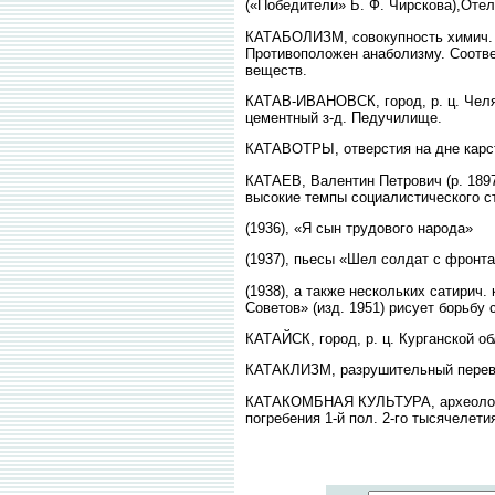
(«Победители» Б. Ф. Чирскова),Отел
КАТАБОЛИЗМ, совокупность химич. р
Противоположен анаболизму. Соотве
веществ.
КАТАВ-ИВАНОВСК, город, р. ц. Челяб
цементный з-д. Педучилище.
КАТАВОТРЫ, отверстия на дне карс
КАТАЕВ, Валентин Петрович (р. 1897)
высокие темпы социалистического с
(1936), «Я сын трудового народа»
(1937), пьесы «Шел солдат с фронт
(1938), а также нескольких сатирич.
Советов» (изд. 1951) рисует борьбу
КАТАЙСК, город, р. ц. Курганской о
КАТАКЛИЗМ, разрушительный перево
КАТАКОМБНАЯ КУЛЬТУРА, археологйч
погребения 1-й пол. 2-го тысячелети