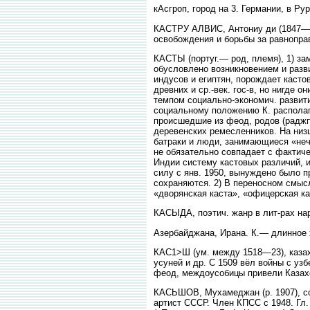
кАсгроп, город на 3. Германии, в Рур
КАСТРУ АЛВИС, Антониу ди (1847—71)
освобождения и борьбы за равноправ
КАСТЫ (португ.— род, племя), 1) з
обусловлено возникновением и разв
индусов и египтян, порождает кастов
древних и ср.-век. гос-в, но нигде 
темпом социально-экономич. развити
социальному положению К. располаг
происшедшие из феод, родов (раджпу-
деревенских ремесленников. На низш
батраки и люди, занимающиеся «нечи
не обязательно совпадает с фактиче
Индии систему кастовых различий, и
силу с янв. 1950, вынуждено было 
сохраняются. 2) В переносном смысл
«дворянская каста», «офицерская каст
КАСЫДА, поэтич. жанр в лит-рах нар
Азербайджана, Ирана. К.— длинное х
КАС1>Ш (ум. между 1518—23), казахс
усуней и др. С 1509 вёл войны с узб
феод, междоусобицы привели Казахс
КАСЬШОВ, Мухамеджан (р. 1907), со
артист СССР. Член КПСС с 1948. Гл.