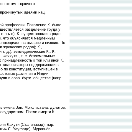
 спнтетич. горючего.
 проникнутых идеями нац.
ой профессии. Появление К. было
уществляется разделение труда у
 е л ь с). К. существовали в ряде
ии, что объясняется медленным
зделяющихся на высшие и низшие. По
 жреческих родов); К.,
т. д.); земледельческие К.; К.
 «ачхут»., т. е. безземельные
о принадлежность к той или иной К.
гл. колонизаторы поддерживали в
о по конституции, вступившей в
кастовые различия в Индии
упп в совр. бурж. обществе (напр.,
 племена Зап. Моголистана, дулатов,
 государством. После смерти К.
ни Лахути (Сталинаоад), нар.
нки» С. Улугзаде), Муравьёв