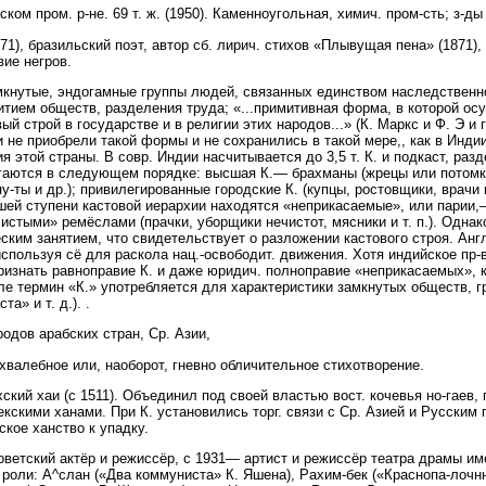
ском пром. р-не. 69 т. ж. (1950). Каменноугольная, химич. пром-сть; з-ды
, бразильский поэт, автор сб. лирич. стихов «Плывущая пена» (1871),
ие негров.
амкнутые, эндогамные группы людей, связанных единством наследственн
итием обществ, разделения труда; «...примитивная форма, в которой ос
ый строй в государстве и в религии этих народов...» (К. Маркс и Ф. Э и г
они не приобрели такой формы и не сохранились в такой мере,, как в Инд
я этой страны. В совр. Индии насчитывается до 3,5 т. К. и подкаст, ра
аются в следующем порядке: высшая К.— брахманы (жрецы или потомки
ты и др.); привилегированные городские К. (купцы, ростовщики, врачи и 
ей ступени кастовой иерархии находятся «неприкасаемые», или парии,—
стыми» ремёслами (прачки, уборщики нечистот, мясники и т. п.). Однак
ским занятием, что свидетельствует о разложении кастового строя. Ан
спользуя сё для раскола нац.-освободит. движения. Хотя индийское пр-в
признать равноправие К. и даже юридич. полноправие «неприкасаемых», 
е термин «К.» употребляется для характеристики замкнутых обществ, гр
а» и т. д.). .
одов арабских стран, Ср. Азии,
валебное или, наоборот, гневно обличительное стихотворение.
кий хаи (с 1511). Объединил под своей властью вост. кочевья но-гаев,
екскими ханами. При К. установились торг. связи с Ср. Азией и Русским
кое ханство к упадку.
ветский актёр и режиссёр, с 1931— артист и режиссёр театра драмы име
 роли: А^слан («Два коммуниста» К. Яшена), Рахим-бек («Краснопа-лочн