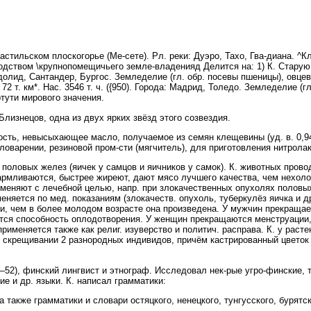
стильском плоскогорье (Ме-сете). Рл. реки: Дуэро, Тахо, Гва-диана. ^
подством \крупнопомещичьего земле-владенияд Делится на: 1) К. Старую 
ьядолид, Сантандер, Бургос. Земледелие (гл. обр. посевы пшеницы), овце
72 т. км*. Нас. 3546 т. ч. ({950). Города: Мадрид, Толедо. Земледелие (
тути мирового значения.
Близнецов, одна из двух ярких звёзд этого созвездия.
ь, невысыхающее масло, получаемое из семян клещевины (уд. в. 0,947
ыловарении, резиновой пром-сти (мягчитель), для приготовления нитрола
ловых желез (яичек у самцов и яичников у самок). К. животных провод
армливаются, быстрее жиреют, дают мясо лучшего качества, чем нехоло
рименяют с лечебной целью, напр. при злокачественных опухолях половы
еняется по мед. показаниям (злокачеств. опухоль, туберкулёз яичка и др
ни, чем в более молодом возрасте она произведена. У мужчин прекращае
ается способность оплодотворения. У женщин прекращаются менструации,
применяется также как религ. изуверство и политич. расправа. К. у рас
и скрещивании 2 разнородных индивидов, причём кастрированный цветок
2), финский лингвист и этнограф. Исследовал нек-рые угро-финские, 
ие и др. языки. К. написал грамматики:
а также грамматики и словари остяцкого, ненецкого, тунгусского, бурятск