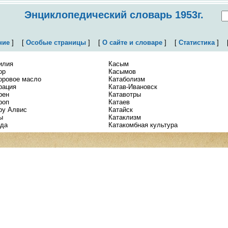
Энциклопедический словарь 1953г.
ние
]
[
Особые страницы
]
[
О сайте и словаре
]
[
Статистика
]
илия
Касым
ор
Касымов
оровое масло
Катаболизм
рация
Катав-Ивановск
рен
Катавотры
роп
Катаев
ру Алвис
Катайск
ы
Катаклизм
да
Катакомбная культура