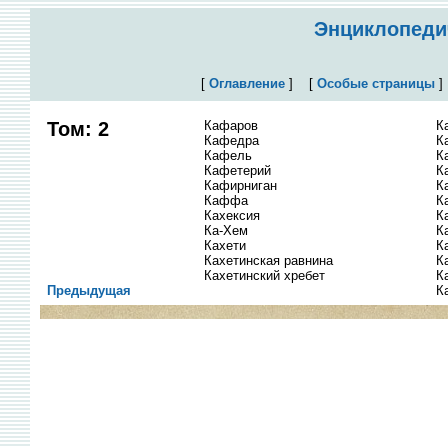
Энциклопедич
[
Оглавление
]
[
Особые страницы
Том: 2
Кафаров
К
Кафедра
К
Кафель
К
Кафетерий
К
Кафирниган
К
Каффа
К
Кахексия
К
Ка-Хем
К
Кахети
К
Кахетинская равнина
К
Кахетинский хребет
К
Предыдущая
К