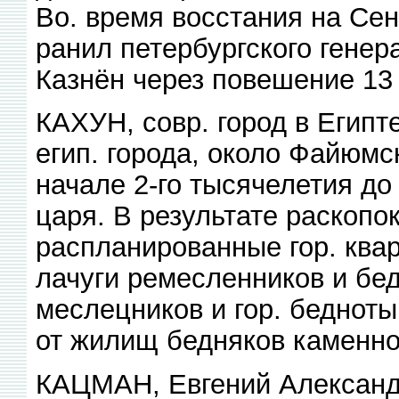
Во. время восстания на Се
ранил петербургского гене
Казнён через повешение 13
КАХУН, совр. город в Египт
егип. города, около Файюмск
начале 2-го тысячелетия до
царя. В результате раскоп
распланированные гор. ква
лачуги ремесленников и бед
меслецников и гор. бедноты
от жилищ бедняков каменно
КАЦМАН, Евгений Александр