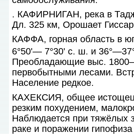
. КАФИРНИГАН, река в Тадж
Дл. 325 км, Орошает Гиссар
КАФФА, горная область в ю
6°50'— 7°30' с. ш. и 36°—37° 
Преобладающие выс. 1800—3
первобытными лесами. Встр
Население редкое.
КАХЕКСИЯ, общее истощеци
резким похудением, малокр
Наблюдается при тяжёлых з
раке и поражении гипофиза 