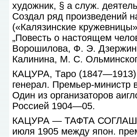
художник, § а служ. деятел
Создал ряд произведений н
(«Калязинские кружевницы»,
„Повесть о настоящем челов
Ворошилова, Ф. Э. Дзержинс
Калинина, М. С. Ольминског
КАЦУРА, Таро (1847—1913), 
генерал. Премьер-министр
Один из организаторов аигл
Россией 1904—05.
КАЦУРА — ТАФТА СОГЛАШЕН
июля 1905 между япон. пре