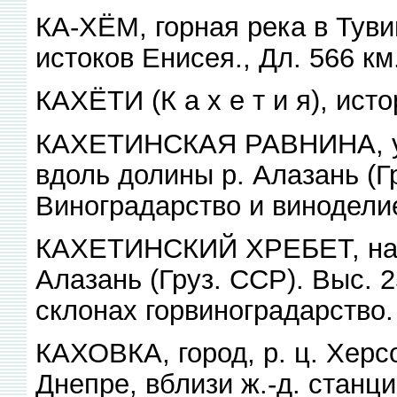
КА-ХЁМ, горная река в Туви
истоков Енисея., Дл. 566 км
КАХЁТИ (К а х е т и я), ист
КАХЕТИНСКАЯ РАВНИНА, у 
вдоль долины р. Алазань (Г
Виноградарство и винодели
КАХЕТИНСКИЙ ХРЕБЕТ, на К
Алазань (Груз. ССР). Выс. 2
склонах горвиноградарство.
КАХОВКА, город, р. ц. Херс
Днепре, вблизи ж.-д. станц