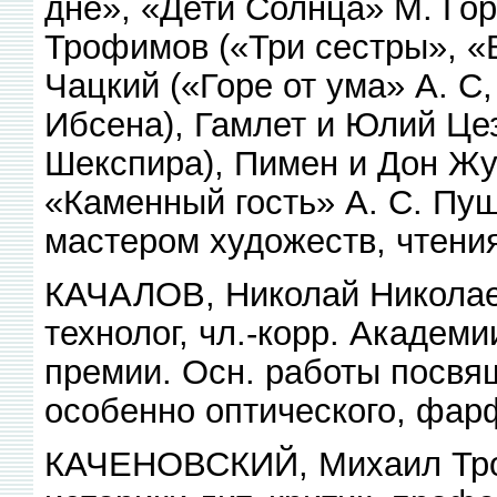
дне», «Дети Солнца» М. Гор
Трофимов («Три сестры», «
Чацкий («Горе от ума» А. С,
Ибсена), Гамлет и Юлий Цез
Шекспира), Пимен и Дон Жу
«Каменный гость» А. С. Пу
мастером художеств, чтени
КАЧАЛОВ, Николай Николаеви
технолог, чл.-корр. Академ
премии. Осн. работы посвящ
особенно оптического, фарф
КАЧЕНОВСКИЙ, Михаил Тро