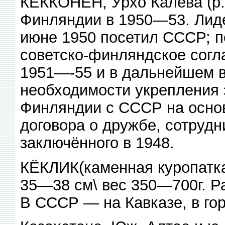
КЁККОНЕН, Урхо Калева (р.
Финляндии в 1950—53. Лиде
июне 1950 посетил СССР; п
советско-финляндское согла
1951—-55 и в дальнейшем в
необходимости укрепления 
Финляндии с СССР на осно
договора о дружбе, сотрудн
заключённого в 1948.
КЁКЛИК(каменная куропатка)
35—38 см\ вес 350—700г. Ра
В СССР — на Кавказе, в гор