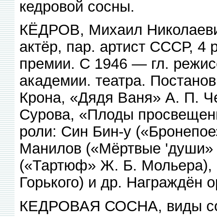
кедровой сосны.
КЁДРОВ, Михаил Николаевич
актёр, пар. артист СССР, 4
премии. С 1946 — гл. режи
академии. театра. Постанов
Крона, «Дядя Ваня» А. П. Ч
Сурова, «Плоды просвещения»
роли: Син Бин-у («Бронепоез
Манилов («Мёртвые 'души» 
(«Тартюф» Ж. Б. Мольера),
Горького) и др. Награждён 
КЕДРОВАЯ СОСНА, виды сос