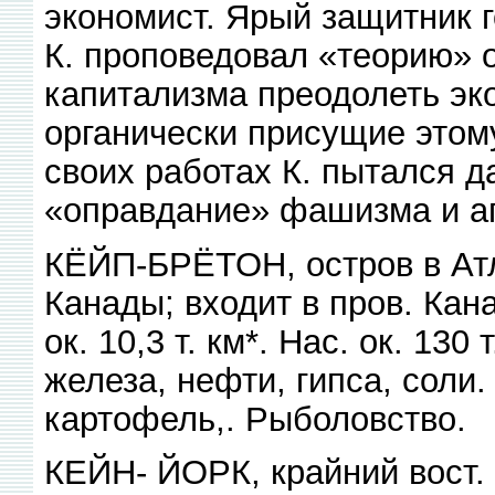
экономист. Ярый защитник г
К. проповедовал «теорию» 
капитализма преодолеть эко
органически присущие этом
своих работах К. пытался д
«оправдание» фашизма и аг
КЁЙП-БРЁТОН, остров в Атла
Канады; входит в пров. Ка
ок. 10,3 т. км*. Нас. ок. 130
железа, нефти, гипса, соли
картофель,. Рыболовство.
КЕЙН- ЙОРК, крайний вост. 