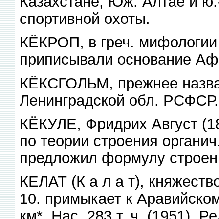
Казахстане, Юж. Алтае и ю.
спортивной охоты.
КЁКРОП, в греч. мифологии 
приписывали основание Аф
КЁКСГОЛЬМ, прежнее назва
Ленинградской обл. РСФСР.
КЁКУЛЕ, Фридрих Август (1
по теории строения органич
предложил формулу строен
КЕЛАТ (К а л а т), княжеств
10. примыкает к Аравийском
км*. Нас. 283 т. ч. (1951). 