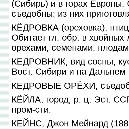
(Сибирь) и в горах Европы. 
съедобны; из них приготовл
КЁДРОВКА (ореховка), птица
Обитает гл. обр. в хвойных
орехами, семенами, плодам
КЕДРОВНИК, вид сосны, кус
Вост. Сибири и на Дальнем
КЕДРОВЫЕ ОРЁХИ, съедобн
КЁЙЛА, город, р. ц. Эст. ССР
пром-сти.
КЕЙНС, Джон Мейнард (1883