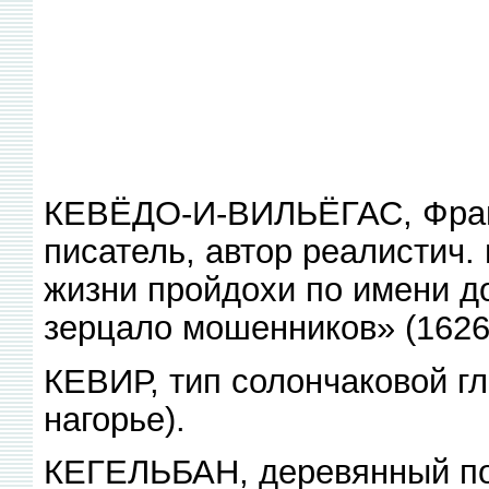
КЕВЁДО-И-ВИЛЬЁГАС, Франс
писатель, автор реалистич.
жизни пройдохи по имени д
зерцало мошенников» (1626)
КЕВИР, тип солончаковой г
нагорье).
КЕГЕЛЬБАН, деревянный пом