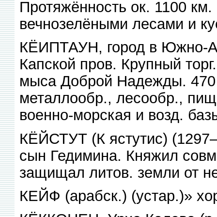
Протяжённость ок. 1100 км
вечнозелёными лесами и ку
КЁИПТАУН, город в Южно-А
Капской пров. Крупный торг. 
мыса Доброй Надежды. 470 т
металлообр., лесообр., пищ
военно-морская и возд. баз
КЁЙСТУТ (К ястутис) (1297—
сын Гедимина. Княжил совм
защищал литов. земли от не
КЕЙФ (арабск.) (устар.)» х