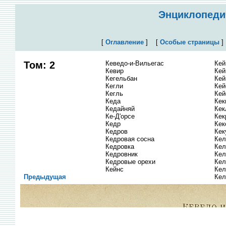
Энциклопедич
[
Оглавление
]
[
Особые страницы
Том: 2
Кеведо-и-Вильегас
Кей
Кевир
Кей
Кегельбан
Кей
Кегли
Кей
Кегль
Ке
Кеда
Кек
Кедайняй
Кек
Ке-Д'орсе
Кек
Кедр
Кек
Кедров
Кек
Кедровая сосна
Кел
Кедровка
Кел
Кедровник
Кел
Кедровые орехи
Кел
Кейнс
Кел
Предыдущая
Кел