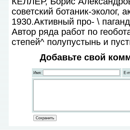
КЁЛЛЕР, Борис Александро
советский ботаник-эколог, а
1930.Активный про- \ паганд
Автор ряда работ по геобот
степей^ полупустынь и пуст
Добавьте свой комм
Имя:
E-m