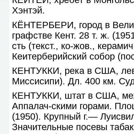
Хэнтэй.
КЁНТЕРБЕРИ, город в Велик
графстве Кент. 28 т. ж. (19
сть (текст., ко-жов., керами
Кеитерберийский собор (пос
КЕНТУККИ, река в США, лев.
Миссисипи). Дл. 400 км. Суд
КЕНТУККИ, штат в США, меж
Аппалач-скими горами. Площ. 
(1950). Крупный г.— Луисви
Значительные посевы табак