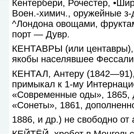
Кентербери, Рочестер, •Ши
Воен.-химич., оружейные з
^Лондона овощами, фруктам
порт — Дувр.
КЕНТАВРЫ (или центавры), 
якобы населявшее Фессали
КЕНТАЛ, Антеру (1842—91), 
примыкал к 1-му Интернацио
«Современные оды», 1865, 
«Сонеты», 1861, дополненно
1886, и др.) не свободно от
КЕЙТЁЙ, хребет в Монгольс