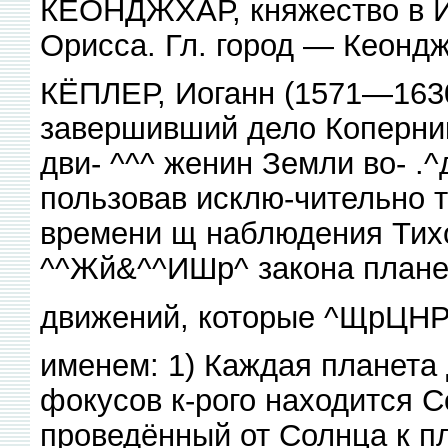
КЕОНДЖХАР, княжество в И
Орисса. Гл. город — Кеондж
КЁПЛЕР, Иоганн (1571—163
завершивший дело Коперник
дви- ^^^ женин Земли во- .
пользовав исклю-чительно т
времени щ наблюдения Тихо
^^Жй&^^ИШр^ закона план
движений, которые ^ЩрЦНР
именем: 1) Каждая планета 
фокусов к-рого находится С
проведённый от Солнца к п