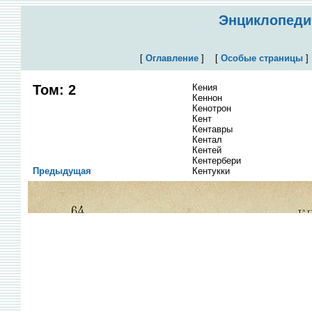
Энциклопедич
[
Оглавление
]
[
Особые страницы
Том: 2
Кения
Кеннон
Кенотрон
Кент
Кентавры
Кентал
Кентей
Кентербери
Предыдущая
Кентукки