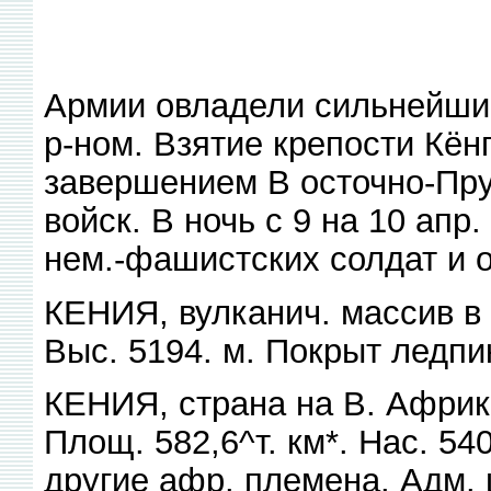
Армии овладели сильнейши
р-ном. Взятие крепости Кён
завершением В осточно-Пру
войск. В ночь с 9 на 10 апр.
нем.-фашистских солдат и 
КЕНИЯ, вулканич. массив в 
Выс. 5194. м. Покрыт ледпи
КЕНИЯ, страна на В. Африк
Площ. 582,6^т. км*. Нас. 5406
другие афр. племена. Адм.