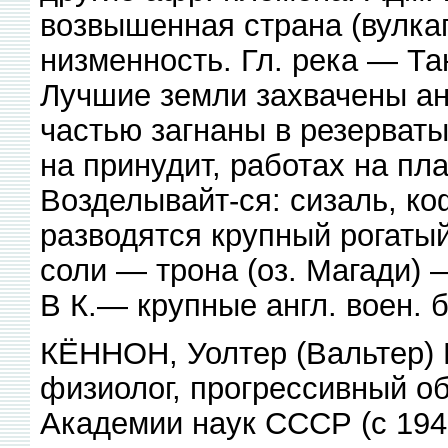
возвышенная страна (вулкап
низменность. Гл. река — Та
Лучшие земли захвачены ан
частью загнаны в резерват
на принудит, работах на пл
Возделывайт-ся: сизаль, ко
разводятся крупный рогатый
соли — трона (оз. Магади) 
В К.— крупные англ. воен. 
КЁННОН, Уолтер (Вальтер) 
физиолог, прогрессивный о
Академии наук СССР (с 194