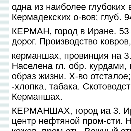
одна из наиболее глубоких в
Кермадекских о-вов; глуб. 9
КЕРМАН, город в Иране. 53 
дорог. Производство ковров
керманшах, провинция на 3.
Населена гл. обр. курдами,
образ жизни. Х-во отсталое
-хлопка, табака. Скотоводс
Керманшах.
КЕРМАНШАХ, город иа 3. Ира
центр нефтяной пром-сти. Н