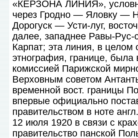
«КЁРЗОНА ЛИНИЯ», условно
через Гродно — Яловку — 
Дорогуск — Усти-луг, восто
далее, западнее Равы-Рус-
Карпат; эта линия, в целом
этнография, границе, была
комиссией Парижской мирн
Верховным советом Антанты
временной вост. границы Пол
впервые официально поста
правительством в ноте англ
12 июля 1920 в связи с кра
правительство панской Пол