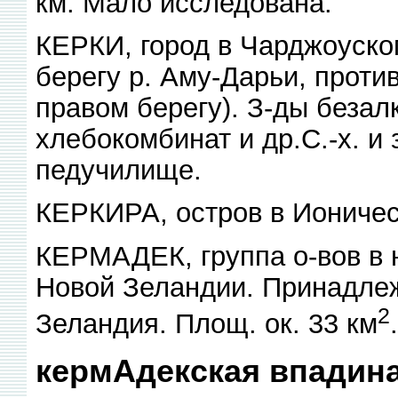
км. Мало исследована.
КЕРКИ, город в Чарджоускоп
берегу р. Аму-Дарьи, против
правом берегу). З-ды безал
хлебокомбинат и др.С.-х. и
педучилище.
КЕРКИРА, остров в Ионичес
КЕРМАДЕК, группа о-вов в юг
Новой Зеландии. Принадлеж
2
Зеландия. Площ. ок. 33 км
кермАдекская впадина