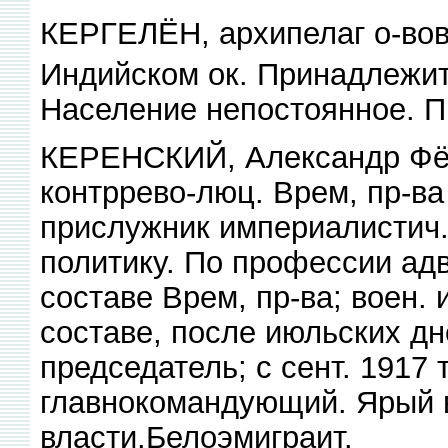
КЕРГЕЛЁН, архипелаг о-вов
Индийском ок. Принадлежит
Население непостоянное. 
КЕРЕНСКИЙ, Александр Фёдо
контррево-люц. Врем, пр-ва 
прислужник империалистич.
политику. По профессии ад
составе Врем, пр-ва; воен. 
составе, после июльских д
председатель; с сент. 1917
главнокомандующий. Ярый в
власти.Белоэмиграит.