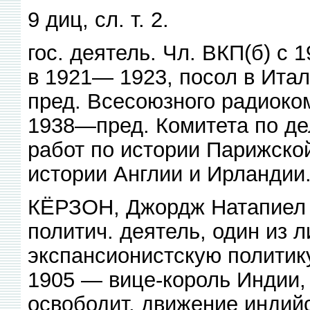
9 диц, сл. т. 2.
гос. деятель. Чл. ВКП(б) с
в 1921— 1923, посол в Ита
пред. Всесоюзного радиоко
1938—пред. Комитета по де
работ по истории Парижско
истории Англии и Ирландии
КЁРЗОН, Джордж Натапиел (
политич. деятель, один из 
экспансионистскую политик
1905 — вице-король Индии, 
освободит, движение индийс