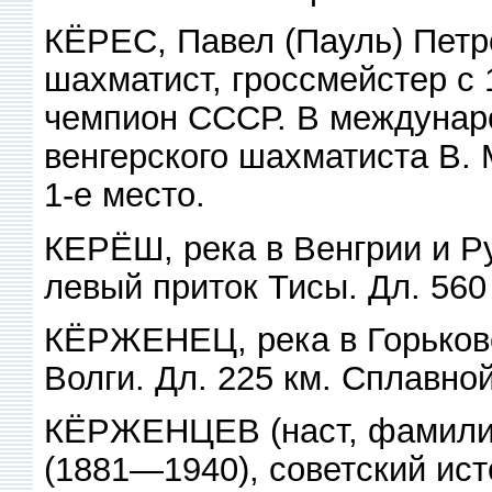
КЁРЕС, Павел (Пауль) Петро
шахматист, гроссмейстер с 
чемпион СССР. В междунар
венгерского шахматиста В. 
1-е место.
КЕРЁШ, река в Венгрии и Рум
левый приток Тисы. Дл. 560
КЁРЖЕНЕЦ, река в Горьков
Волги. Дл. 225 км. Сплавной
КЁРЖЕНЦЕВ (наст, фамилия
(1881—1940), советский ист