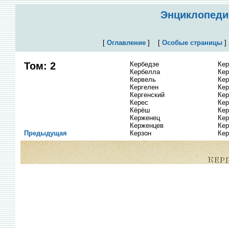
Энциклопедич
[
Оглавление
]
[
Особые страницы
Том: 2
Кербедзе
Кер
Кербелла
Кер
Кервель
Кер
Кергелен
Кер
Кергенский
Кер
Керес
Ке
Кёрёш
Кер
Керженец
Ке
Керженцев
Ке
Предыдущая
Керзон
Кер