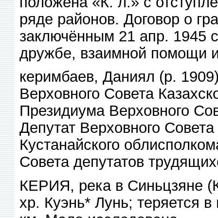
положена «К. л.» с отступл
ряде районов. Договор о гр
заключённым 21 апр. 1945 
дружбе, взаимной помощи и
керимбаев, Даниял (р. 1909
Верховного Совета Казахск
Президиума Верховного Сов
Депутат Верховного Совета
Кустанайского облисполком
Совета депутатов трудящих
КЕРИЯ, река в Синьцзяне (К
хр. Куэнь* Лунь; теряется в