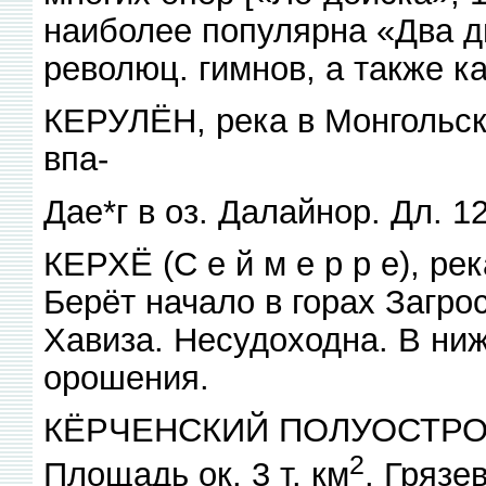
наиболее популярна «Два дн
революц. гимнов, а также кан
КЕРУЛЁН, река в Монгольск
впа-
Дае*г в оз. Далайнор. Дл. 1
КЕРХЁ (С е й м е р р е), рек
Берёт начало в горах Загрос
Хавиза. Несудоходна. В ни
орошения.
КЁРЧЕНСКИЙ ПОЛУОСТРОВ, в
2
Площадь ок. 3 т. км
. Грязе