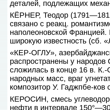
деталей, подлежащих механ
КЁРНЕР, Теодор (1791—1813)
связано с реакц. романтизм
наполеоновской Францией. П
широкую известность (сб. «Л
«КЕР-ОГЛУ», азербайджанск
распространены у народов 
сложилась в конце 16 в. К.
народных масс, враг угнета
композитор У. Гаджпбе-ков 
КЕРОСИН, смесь углеводоро
нефти в интервале 150°—300