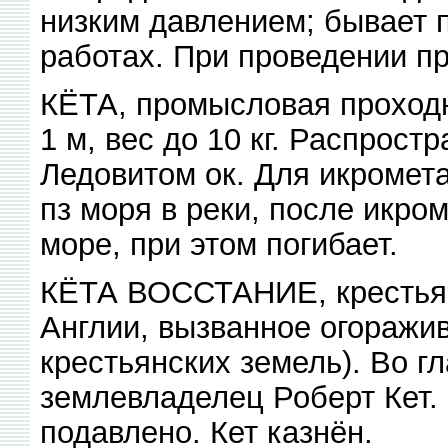
низким давлением; бывает 
работах. При проведении п
КЁТА, промысловая проходн
1 м, вес до 10 кг. Распростр
Ледовитом ок. Для икромет
пз моря в реки, после икро
море, при этом погибает.
КЁТА ВОССТАНИЕ, крестьянс
Англии, вызванное огоражи
крестьянских земель). Во г
землевладелец Роберт Кет.
подавлено. Кет казнён.