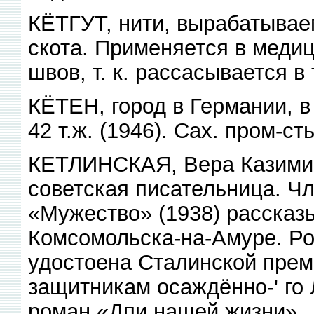
КЁТГУТ, нити, вырабатывае
скота. Применяется в меди
швов, т. к. рассасывается в
КЁТЕН, город в Германии, в 
42 т.ж. (1946). Сах. пром-ст
КЕТЛИНСКАЯ, Вера Казимиро
советская писательница. Ч
«Мужество» (1938) рассказы
Комсомольска-на-Амуре. Ром
удостоена Сталинской прем
защитникам осаждённо-' го 
роман «Дпи нашей жизни».