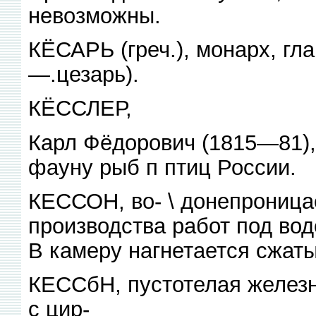
невозможны.
КЁСАРЬ (греч.), монарх, гл
—.цезарь).
КЁССЛЕР,
Карл Фёдорович (1815—81),
фауну рыб п птиц России.
КЕССОН, во- \ донепроница
производства работ под вод
В камеру нагнетается сжат
КЕССбН, пустотелая железн
с цир-