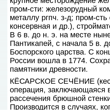
крупное месторождение жел
пром-сти: железорудный ком
металлу ргпч. з-д; пром-сть
консервная и др.), стройма
В 6 в. до н. э. на месте ны
Пантикапей, с начала 5 в. д
Боспорского царства. С конц
России вошла в 1774. Сохр
памятники древности.
КЁСАРСКОЕ СЕЧЁНИЕ (кеса
операция, заключающаяся 
рассечения брюшной стенк
Производится в случаях, к