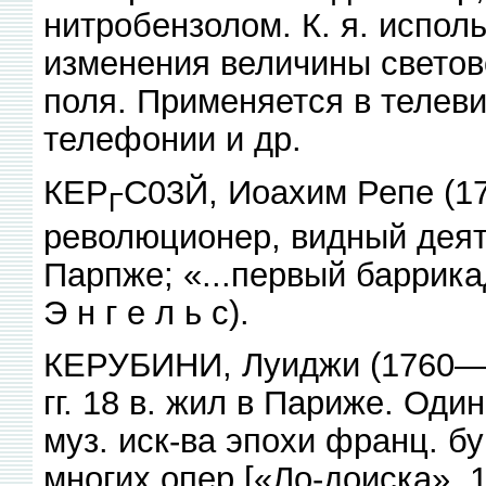
нитробензолом. К. я. исполь
изменения величины светов
поля. Применяется в телеви
телефонии и др.
КЕР
С03Й, Иоахим Репе (1
Г
революционер, видный деят
Парпже; «...первый баррика
Э н г е л ь с).
КЕРУБИНИ, Луиджи (1760— 1
гг. 18 в. жил в Париже. Од
муз. иск-ва эпохи франц. бу
многих опер [«Ло-доиска», 1