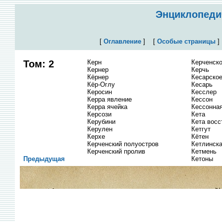
Энциклопедич
[
Оглавление
]
[
Особые страницы
Том: 2
Керн
Керченско
Кернер
Керчь
Кёрнер
Кесарское
Кёр-Оглу
Кесарь
Керосин
Кесслер
Керра явление
Кессон
Керра ячейка
Кессонная
Керсози
Кета
Керубини
Кета восс
Керулен
Кетгут
Керхе
Кётен
Керченский полуостров
Кетлинск
Керченский пролив
Кетмень
Предыдущая
Кетоны