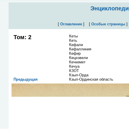
Энциклопедич
[
Оглавление
]
[
Особые страницы
Том: 2
Кеты
Кеть
Кефали
Кефаллиния
Кефир
Кецховели
Кечкемет
Кечуа
КЗОТ
Кзыл-Орда
Предыдущая
Кзыл-Ординская область