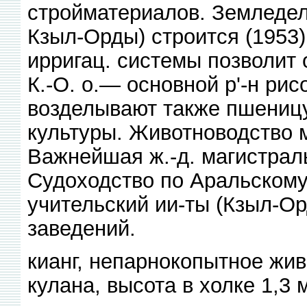
стройматериалов. Земледел
Кзыл-Орды) строится (1953)
ирригац. системы позволит 
К.-О. о.— основной р'-н рис
возделывают также пшеницу,
культуры. Животноводство 
Важнейшая ж.-д. магистрал
Судоходство по Аральскому 
учительский ии-ты (Кзыл-Орд
заведений.
кианг, непарнокопытное жив
кулана, высота в холке 1,3 