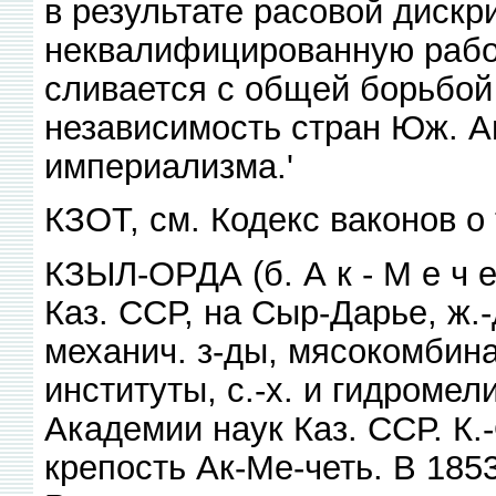
в результате расовой диск
неквалифицированную работ
сливается с общей борьбой
независимость стран Юж. Ам
империализма.'
КЗОТ, см. Кодекс ваконов о 
КЗЫЛ-ОРДА (б. А к - М е ч е 
Каз. ССР, на Сыр-Дарье, ж.-
механич. з-ды, мясокомбина
институты, с.-х. и гидроме
Академии наук Каз. ССР. К
крепость Ак-Ме-четь. В 185