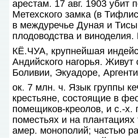
арестам. 17 авг. 1903 убит
Метехского замка (в Тифлис
в междуречье Дуная и Тисы. 
плодоводства и виноделия. 
КЁ.ЧУА, крупнейшая индейс
Андийского нагорья. Живут
Боливии, Экуадоре, Аргенти
ок. 7 млн. ч. Язык группы 
крестьяне, состоящие в фе
помещиков-креолов, и с.-х.
поместьях и на плантациях т
амер. монополий; частью ра