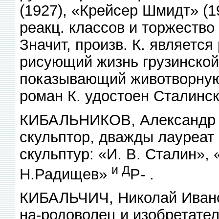
(1927), «Крейсер Шмидт» (1
реакц. классов и торжество
Значит, произв. К. является
рисующий жизнь грузинской
показывающий животворную 
роман К. удостоен Сталинск
КИБАЛЬНИКОВ, Александр Па
скульптор, дважды лауреат
скульптур: «И. В. Сталин»,
и Д
Н.Радищев»
Р- .
КИБАЛЬЧИЧ, Николай Ивано
на-родоволец и изобретател