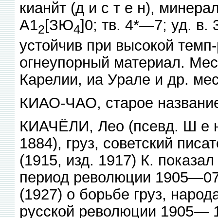
кианйт (д и с т е н), минера
А1
[ЗЮ
]0; тв. 4*—7; уд. в
2
4
устойчив при высокой темп-
огнеупорный материал. Мес
Карелии, иа Урале и др. мес
КИАО-ЧАО, старое название
КИАЧЁЛИ, Лео (псевд. Ш е н
1884), груз, советский писа
(1915, изд. 1917) К. показал
период революции 1905—07
(1927) о борьбе груз, народ
русской революции 1905— 