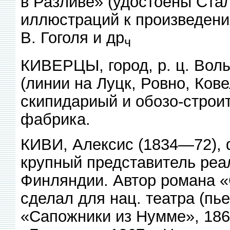
в Разливе» (удостоены Стал
иллюстраций к произведения
В. Гоголя и др
ч
КИВЕРЦЫ, город, р. ц. Волы
(линии на Луцк, Ровно, Ков
скипидариый и обозо-строи
фабрика.
КИВИ, Алексис (1834—72), 
крупный представитель реал
Финляндии. Автор романа «
сделал для нац. театра (пь
«Сапожники из Нумме», 186