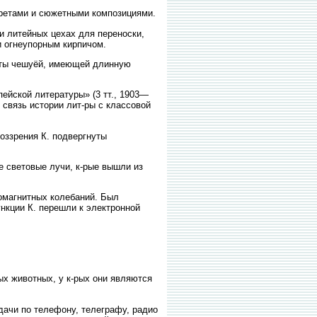
ртретами и сюжетными композициями.
и литейных цехах для переноски,
и огнеупорным кирпичом.
еты чешуёй, имеющей длинную
пейской литературы» (3 тт., 1903—
ь связь истории лит-ры с классовой
воззрения К. подвергнуты
 световые лучи, к-рые вышли из
омагнитных колебаний. Был
нкции К. перешли к электронной
ых животных, у к-рых они являются
едачи по телефону, телеграфу, радио