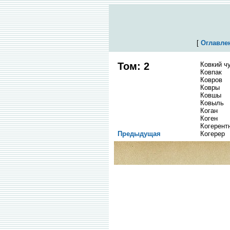
[
Оглавле
Том: 2
Ковкий ч
Ковпак
Ковров
Ковры
Ковшы
Ковыль
Коган
Коген
Когерент
Предыдущая
Когерер