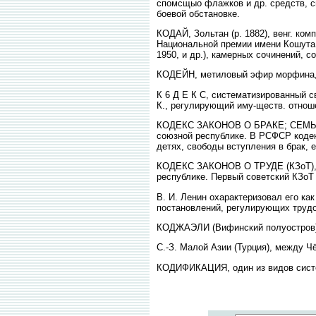
спомсщыо флажков и др. средств, св
боевой обстановке.
КОДАЙ, Зольтан (р. 1882), венг. ко
Национальной премии имени Кошута.л
1950, и др.), камерных сочинений, с
КОДЕЙН, метиловый эфир морфина, 
К 6 Д Е К С, систематизированный с
К., регулирующий иму-ществ. отнош
КОДЕКС ЗАКОНОВ О БРАКЕ; СЕМЬЁ И 
союзной республике. В РСФСР кодек
детях, свободы вступления в брак, 
КОДЕКС ЗАКОНОВ О ТРУДЕ (КЗоТ), в
республике. Первый советский КЗоТ
B. И. Ленин охарактеризовал его к
постановлений, регулирующих труд
КОДЖАЭЛИ (Вифинский полуостров)
C.-З. Малой Азии (Турция), между 
КОДИФИКАЦИЯ, один из видов систем