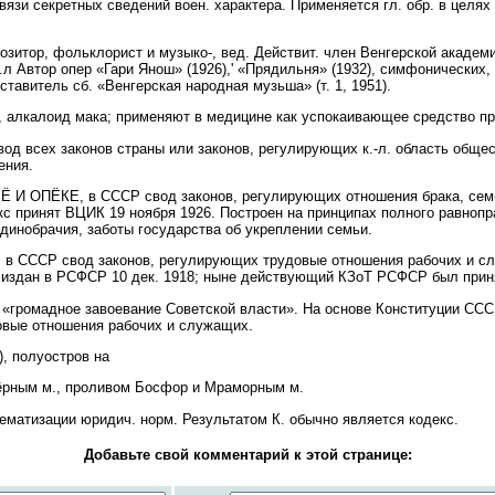
язи секретных сведений воен. характера. Применяется гл. обр. в целях
мпозитор, фольклорист и музыко-, вед. Действит. член Венгерской акаде
 Автор опер «Гари Янош» (1926),' «Прядильня» (1932), симфонических,
оставитель сб. «Венгерская народная музьша» (т. 1, 1951).
алкалоид мака; применяют в медицине как успокаивающее средство пр
вод всех законов страны или законов, регулирующих к.-л. область общес
ения.
ОПЁКЕ, в СССР свод законов, регулирующих отношения брака, семьи
с принят ВЦИК 19 ноября 1926. Построен на принципах полного равноп
единобрачия, заботы государства об укреплении семьи.
 СССР свод законов, регулирующих трудовые отношения рабочих и сл
 издан в РСФСР 10 дек. 1918; ныне действующий КЗоТ РСФСР был принят
ак «громадное завоевание Советской власти». На основе Конституции С
овые отношения рабочих и служащих.
, полуостров на
Чёрным м., проливом Босфор и Мраморным м.
атизации юридич. норм. Результатом К. обычно является кодекс.
Добавьте свой комментарий к этой странице: