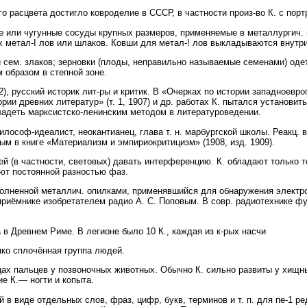
о расцвета достигло ковроделие в СССР, в частности произ-во К. с по
ые или чугунные сосуды крупных размеров, применяемые в металлургич. 
х метал-I лов или шлаков. Ковши для метал-! лов выкладываются внутр
 сем. злаков; зерновки (плоды, неправильно называемые семенами) од
 образом в степной зоне.
, русский историк лит-ры и критик. В «Очерках по истории западноевро
ории древних литератур» (т. 1, 1907) и др. работах К. пытался установит
ладеть марксистско-ленинским методом в литературоведении.
лософ-идеалист, неокантианец, глава т. н. марбургской школы. Реакц. 
ым в книге «Материализм и эмпириокритицизм» (1908, изд. 1909).
(в частности, световых) давать интерференцию. К. обладают только те
ают постоянной разностью фаз.
полненной металлич. опилками, применявшийся для обнаружения электр
приёмнике изобретателем радио А. С. Поповым. В совр. радиотехнике фу
в Древнем Риме. В легионе было 10 К., каждая из к-рых насчи
епко сплочённая группа людей.
цах пальцев у позвоночных животных. Обычно К. сильно развиты у хищн
ие К.— ногти и копыта.
 в виде отдельных слов, фраз, цифр, букв, терминов и т. п. для пе-1 р