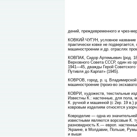
дений, преждевременного и чрез-мер
КОВКИЙ ЧУГУН, условное название мя
практически ковке не подвергается
машиностроении и др. отраслях пром
КОВПАК, Сидор Артемьевич (род. 18
Верховного Совета СССР, один из о
1941—45, дважды Герой Советского 
Путивля до Карпат» (1945).
КОВРОВ, город, р. ц. Владимирской о
машиностроение (произ-во экскаватор
КОВРИ, художеств, текстильные изд
Известны К.: настенные, для пола, м
К. ручной и машинной (с 2ер. 19 в.
ковровым изделиям относятся узорч
Ковроделие — одна из значительней
известными являются ворсовые К. ту
разновидность К.— европ. настенные
Украине, в Молдавии, Польше, Румын
и выши