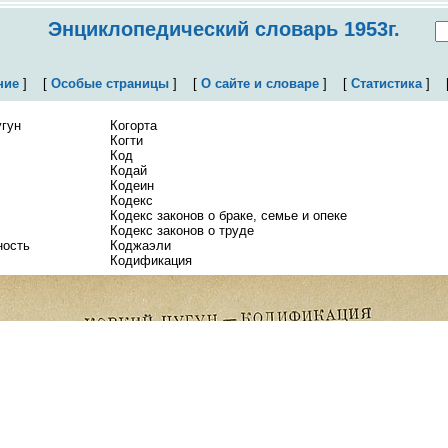
Энциклопедический словарь 1953г.
ние
]
[
Особые страницы
]
[
О сайте и словаре
]
[
Статистика
]
угун
Когорта
Когти
Код
Кодай
Кодеин
Кодекс
Кодекс законов о браке, семье и опеке
Кодекс законов о труде
ность
Коджаэли
Кодификация