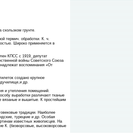
а скользком грунте.
й термич. обработки. К. ч.
ностью. Широко применяется в
лен КПСС с 1919, депутат
чественной войны Советского Союза
инадлежат воспоминания «От
ятилеток создано крупное
педучилище,и др.
ия и утепления помещений.
способу выработки различают тканые
кже вязаные и вышитые. К простейшим
говековые традиции. Наиболее
идские, турецкие и др. Особая
артинам известных живописцев. На
ие К. (безворсовые, высоковорсовые