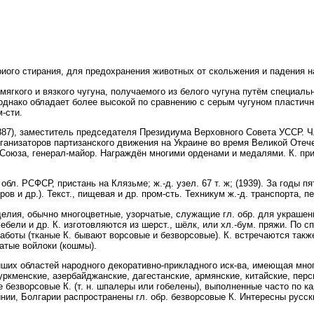
иого стирания, для предохранения животных от скольжения и падения н
гкого и вязкого чугуна, получаемого из белого чугуна путём специально
, однако обладает более высокой по сравнению с серым чугуном пластич
-сти.
87), заместитель председателя Президиума Верховного Совета УССР. Ч
рганизаторов партизанского движения на Украине во время Великой Оте
Союза, генерал-майор. Награждён многими орденами и медалями. К. пр
бл. РСФСР, пристань на Клязьме; ж.-д. узел. 67 т. ж; (1939). За годы п
ов и др.). Текст., пищевая и др. пром-сть. Техникум ж.-д. транспорта, 
елия, обычно многоцветные, узорчатые, служащие гл. обр. для украшен
ебели и др. К. изготовляются из шерст., шёлк, или хл.-бум. пряжи. По 
) работы (тканые К. бывают ворсовые и безворсовые). К. встречаются та
атые войлоки (кошмы).
ших областей народного декоративно-прикладного иск-ва, имеющая мно
ркменские, азербайджанские, дагестанские, армянские, китайские, перс
 безворсовые К. (т. н. шпалеры или гобелены), выполненные часто по к
ии, Болгарии распространены гл. обр. безворсовые К. Интересны русск