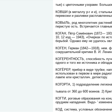
тые) с цветочными узорами. Большог
КОВШИ (в металлу р-г и и), стальн
перевозки и разливки расплавленны
КОВЫЛЬ, род многолетних растений
перистую ость. Встречается главным
КОГАН, Пётр Семёнович (1872— 1932)
10, 12 изд.— 1943), «Очерках по ист
борьбой. Однако ему не удалось ов
КОГЕН, Герман (1842—1918), нем. фи
сокрушительной критике В. И. Ленин
КОГЕРЕНТНОСТЬ, способность лучей 
одного и того же источника и облад
КОГЁРЕР, прибор в виде трубки, на
использован в первом в мире радио
лампе или кристаллич. детектору.
КОГОРТА, 1) подразделение легиона 
тывала от 360 до 600 воинов. 2) Кр
КОГТИ, роговые образования на кон
орудием нападения. Видо- ' изменен
КОД, система, условных обозначений