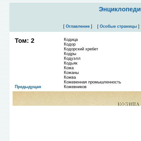
Энциклопедич
[
Оглавление
]
[
Особые страницы
Том: 2
Кодица
Кодор
Кодорский хребет
Кодры
Кодуэлл
Кодьяк
Кожа
Кожаны
Кожва
Кожевенная промышленность
Предыдущая
Кожевников