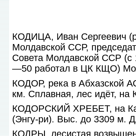
КОДИЦА, Иван Сергеевич (ро
Молдавской ССР, председа
Совета Молдавской ССР (с 
—50 работал в ЦК КЩО) Мо
КОДОР, река в Абхазской АС
км. Сплавная, лес идёт, на
КОДОРСКИЙ ХРЕБЕТ, на Кав
(Энгу-ри). Выс. до 3309 м. Д
КОДРЫ, лесистая возвышенн