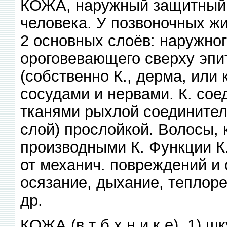
КОЖА, наружный защитный 
человека. У позвоночных жи
2 основных слоёв: наружно
ороговевающего сверху эпи
(собственно К., дерма, или 
сосудами и нервами. К. со
тканями рыхлой соединител
слой) прослойкой. Волосы,
производными К. Функции К
от механич. повреждений и 
осязание, дыхание, теплоре
др.
КОЖА (в т б х н и к е), 1) 