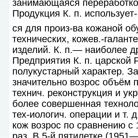
занимающаяся переработкой
Продукция К. п. использует-
ся для произ-ва кожаной об
технических, кожев.-галант
изделий. К. п.— наиболее д
Предприятия К. п. царской 
полукустарный характер. За
значительно возрос объём п
технич. реконструкция и ук
более совершенная техноло
тех-иологич. операции и т. 
кож возрос по сравнению с 
раз. В 5-й пятилетке (1951—