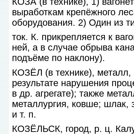
КОЗА (в технике), 1) вагоне
выработкам крепёжного лес
оборудования. 2) Один из т
ток. К. прикрепляется к ваг
ней, а в случае обрыва кан
подъёме по наклону).
КОЗЁЛ (в технике), металл,
результате нарушения проце
в др. агрегате); также мет
металлургия, ковше; шлак,
и т. п.
КОЗЁЛЬСК, город, р. ц. Кал