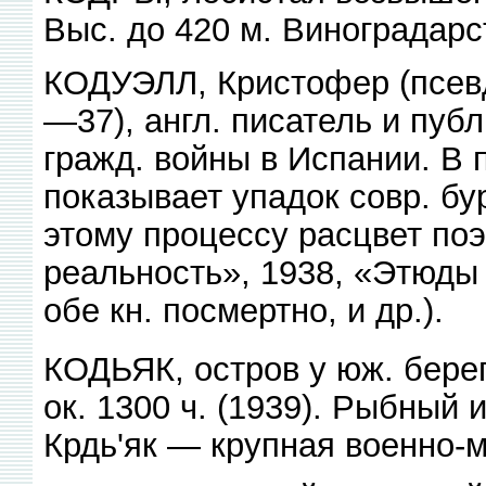
Выс. до 420 м. Виноградарс
КОДУЭЛЛ, Кристофер (псевд.
—37), англ. писатель и пуб
гражд. войны в Испании. В 
показывает упадок совр. бу
этому процессу расцвет по
реальность», 1938, «Этюды
обе кн. посмертно, и др.).
КОДЬЯК, остров у юж. берег
ок. 1300 ч. (1939). Рыбный 
Крдь'як — крупная военно-