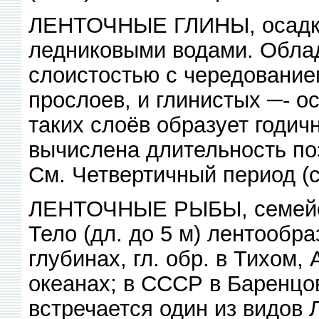
ЛЕНТОЧНЫЕ ГЛИНЫ, осадки
ледниковыми водами. Обла
слоистостью с чередование
прослоев, и глинистых ─- о
таких слоёв образует годич
вычислена длительность поз
См. Четвертичный период (с
ЛЕНТОЧНЫЕ РЫБЫ, семейст
Тело (дл. до 5 м) лентообр
глубинах, гл. обр. в Тихом
океанах; в СССР в Баренцов
встречается один из видов 