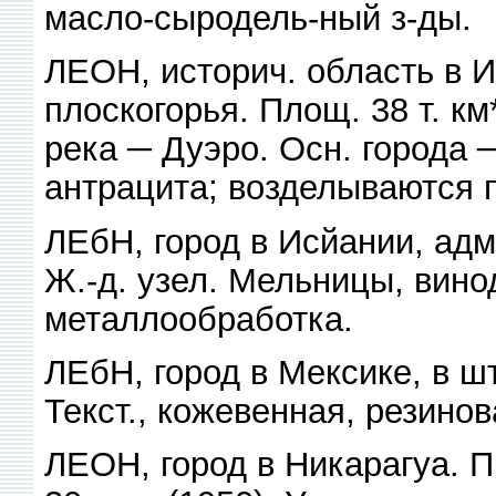
масло-сыродель-ный з-ды.
ЛЕОН, историч. область в И
плоскогорья. Площ. 38 т. км*
река ─ Дуэро. Осн. города
антрацита; возделываются п
ЛЕбН, город в Исйании, адм. 
Ж.-д. узел. Мельницы, вино
металлообработка.
ЛЕбН, город в Мексике, в шт.
Текст., кожевенная, резин
ЛЕОН, город в Никарагуа. 