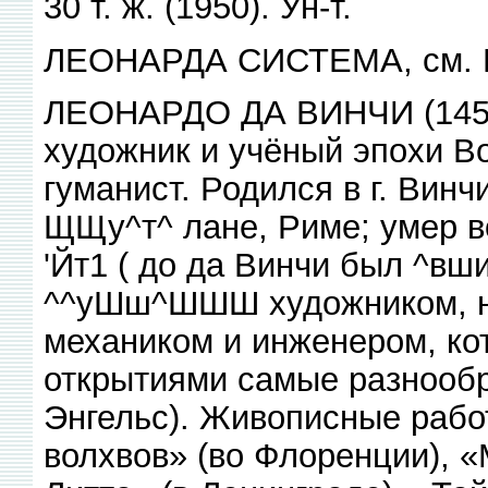
30 т. ж. (1950). Ун-т.
ЛЕОНАРДА СИСТЕМА, см. Ге
ЛЕОНАРДО ДА ВИНЧИ (1452─
художник и учёный эпохи В
гуманист. Родился в г. Вин
ЩЩу^т^ лане, Риме; умер 
'Йт1 ( до да Винчи был ^в
^^уШш^ШШШ художником, но
механиком и инженером, ко
открытиями самые разнообр
Энгельс). Живописные рабо
волхвов» (во Флоренции), 