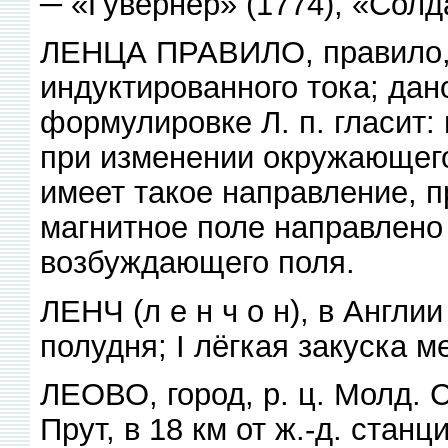
─ «Гувернер» (1774), «Солда
ЛЕНЦА ПРАВИЛО, правило,
индуктированного тока; дано
формулировке Л. п. гласит
при изменении окружающего
имеет такое направление, 
магнитное поле направлен
возбуждающего поля.
ЛЕНЧ (л е н ч о н), в Англи
полудня; I лёгкая закуска 
ЛЕОВО, город, р. ц. Молд. 
Прут, в 18 км от ж.-д. ста