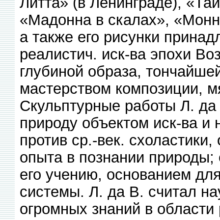
Литта» (в Ленинграде), «Та
«Мадонна в скалах», «Монн
а также его рисунки прина
реалистич. иск-ва эпохи Во
глубиной образа, тончайшей
мастерством композиции, м
Скульптурные работы Л. да 
природу объектом иск-ва и 
против ср.-век. схоластики
опыта в познании природы; 
его учению, основанием дл
системы. Л. да В. считал н
огромных знаний в области 