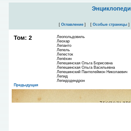
Энциклопедич
[
Оглавление
]
[
Особые страницы
Том: 2
Леопольдовиль
Леохар
Лепанто
Лепель
Лепесток
Лепёхин
Лепешинская Ольга Борисовна
Лепешинская Ольга Васильевна
Лепешинский Пантелеймон Николаевич
Лепид
Лепидодендрон
Предыдущая