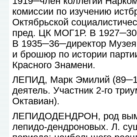
1919─член коллегии Нарком
комиссии по изучению истб
Октябрьской социалистичес
пред. ЦК МОГ1Р. В 1927─30
В 1935─36─директор Музея 
и брошюр по истории парти
Красного Знамени.
ЛЕПИД, Марк Эмилий (89─12 
деятель. Участник 2-го три
Октавиан).
ЛЕПИДОДЕНДРОН, род выме
лепидо-дендроновых. Л. су