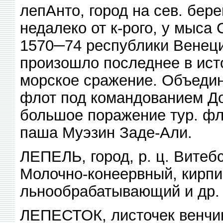
лепАнто, город на сев. бере
недалеко от к-рого, у мыса
1570─74 республики Венец
произошло последнее в ист
морское сражение. Объеди
флот под командованием До
большое поражение тур. фл
паша Муэзин Заде-Али.
ЛЕПЕЛЬ, город, р. ц. Витебс
Молочно-конеервный, кирп
льнообрабатывающий и др. 
ЛЕПЕСТОК, листочек венчика