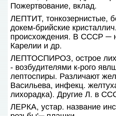
Пожертвование, вклад.
ЛЕПТИТ, тонкозернистые, 
докем-брийские кристаллич
происхождения. В СССР ─ н
Карелии и др.
ЛЕПТОСПИРОЗ, острое лихо
- возбудителями к-рого явлш
лептоспиры. Различают жел
Васильева, инфекц. желтух
лихорадка). Другие Л. в СС
ЛЕРКА, устар. название ин
резьбы'─ плашки.