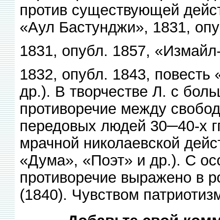
против существующей дейст
«Аул Бастунджи», 1831, опу
1831, опубл. 1857, «Измайл
1832, опубл. 1843, повесть 
др.). В творчестве Л. с бо
противоречие между свобо
передовых людей 30─40-х гг
мрачной николаевской дейс
«Дума», «Поэт» и др.). С о
противоречие выражено в р
(1840). Чувством патриотиз