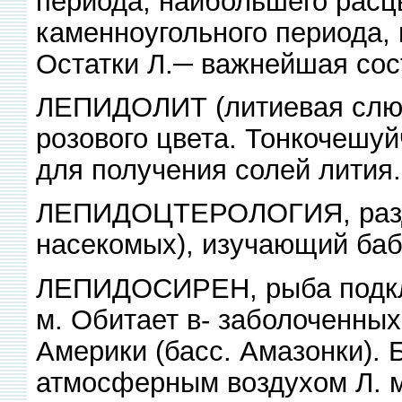
периода; наибольшего расц
каменноугольного периода, 
Остатки Л.─ важнейшая сост
ЛЕПИДОЛИТ (литиевая слюд
розового цвета. Тонкочешуй
для получения солей лития.
ЛЕПИДОЦТЕРОЛОГИЯ, разде
насекомых), изучающий баб
ЛЕПИДОСИРЕН, рыба подкла
м. Обитает в- заболоченн
Америки (басс. Амазонки).
атмосферным воздухом Л. мо