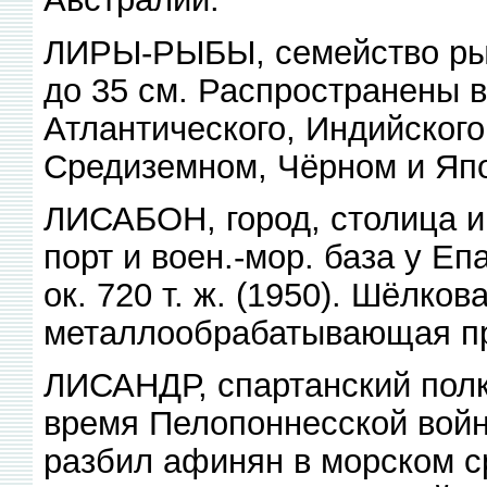
ЛИРЫ-РЫБЫ, семейство рыб 
до 35 см. Распространены 
Атлантического, Индийского 
Средиземном, Чёрном и Яп
ЛИСАБОН, город, столица и 
порт и воен.-мор. база у Еп
ок. 720 т. ж. (1950). Шёлков
металлообрабатывающая про
ЛИСАНДР, спартанский пол
время Пелопоннесской войны 
разбил афинян в морском с