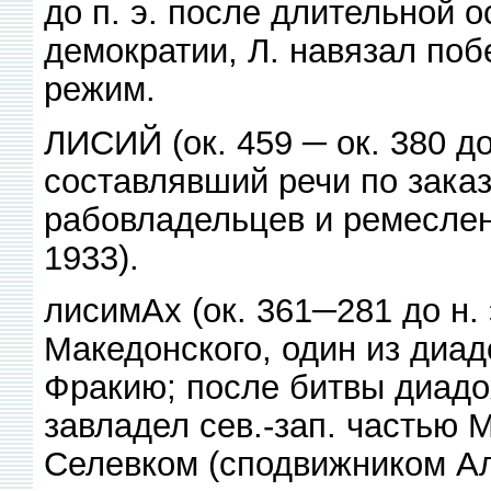
до п. э. после длительной 
демократии, Л. навязал по
режим.
ЛИСИЙ (ок. 459 ─ ок. 380 до 
составлявший речи по заказ
рабовладельцев и ремесленн
1933).
лисимАх (ок. 361─281 до н.
Македонского, один из диад
Фракию; после битвы диадох
завладел сев.-зап. частью 
Селевком (сподвижником Ал