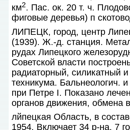
2
км
. Пас. ок. 20 т. ч. Плод
фиговые деревья) п скотово
ЛИПЕЦК, город, центр Липец
(1939). Ж.-д. станция. Мет
рудах Липецкого железоруд
Советской власти построен
радиаторный, силикатный и д
техникума. Бальнеологич. и
при Петре I. Показано леч
органов движения, обмена в
лйпецкая Область, в состав
1954. Включает 34 р-на, 7 г