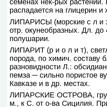
семенах нек-рых растений.
распадается на глицерин и 
ЛИПАРИСЫ (морские с л и з
отр. окунеобразных. Дл. до
полушарии.
ЛИПАРИТ (р и о л и т), све
порода, по химич. составу б
разновидности Л.: обсидиан
пемза ─ сильно пористое ву
Кавказе и в др. местах.
ЛИПАРСКИЕ ОСТРОВА, групп
м., к С. от о-ва Сицилия. 