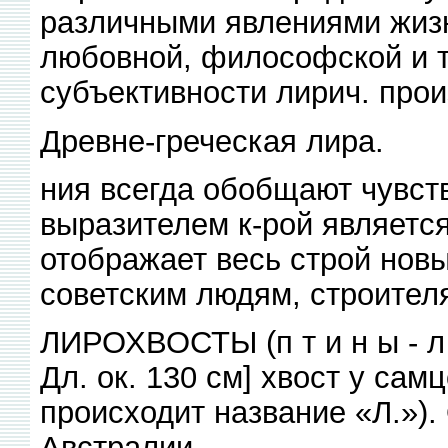
различными явлениями жизн
любовной, философской и т.
субъективности лирич. про
Древне-греческая лира.
ния всегда обобщают чувст
выразителем к-рой является
отображает весь строй нов
советским людям, строител
ЛИРОХВОСТЫ (п т и н ы - л 
Дл. ок. 130 см] хвост у са
происходит название «Л.»)
Австралии.