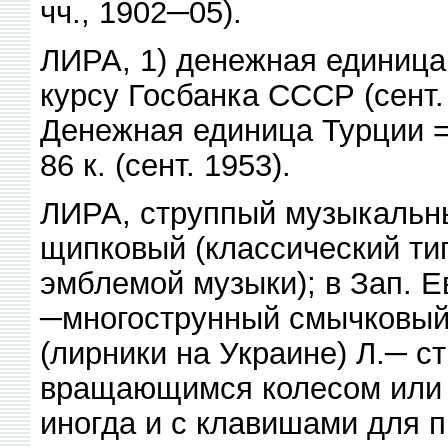
чч., 1902─05).
ЛИРА, 1) денежная единица
курсу Госбанка СССР (сент. 1
Денежная единица Турции = 
86 к. (сент. 1953).
ЛИРА, струппый музыкальны
щипковый (классический ти
эмблемой музыки); в Зап. Е
─многострунный смычковый
(лирники на Украине) Л.─ с
вращающимся колесом или д
иногда и с клавишами для п