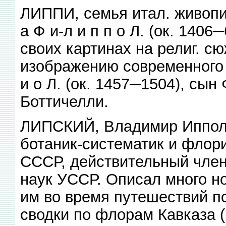
ЛИППИ, семья итал. живопи
а Ф и-л и п п о Л. (ок. 140
своих картинах на религ. 
изображению современного 
и о Л. (ок. 1457─1504), сын
Боттичелли.
ЛИПСКИЙ, Владимир Ипполи
ботаник-систематик и флори
СССР, действительный член
наук УССР. Описал много н
им во время путешествий по
сводки по флорам Кавказа (