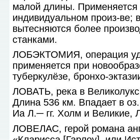
малой длины. Применяется 
индивидуальном произ-ве; в
вытесняются более произв
станками.
ЛОБЭКТОМИЯ, операция удал
применяется при новообразо
туберкулёзе, бронхо-эктази
ЛОВАТЬ, река в Великолукс
Длина 536 км. Впадает в оз
Иа Л.─ гг. Холм и Великие, 
ЛОВЕЛАС, герой романа анг
«Кларисса [Гарлоу], или Ист