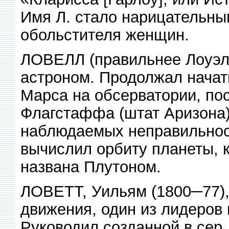
Имя Л. стало нарицательны
обольстителя женщин.
ЛОВЕЛЛ (правильнее Лоуэлл
астроном. Продолжал нача
Марса на обсерватории, пост
Флагстаффа (штат Аризона)
наблюдаемых неправильност
вычислил орбиту планеты, к
названа Плутоном.
ЛОВЕТТ, Уильям (1800─77), 
движения, один из лидеров 
Руководил созданной в сер. 3