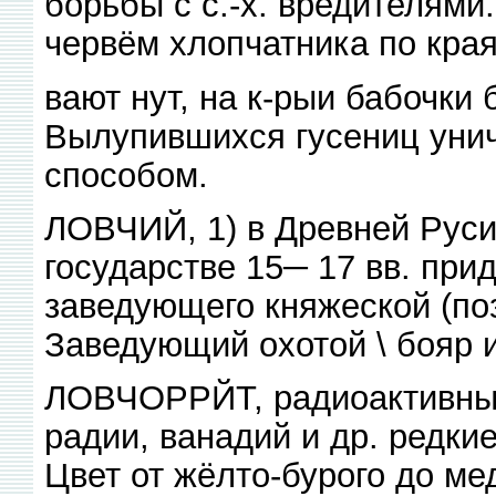
борьбы с с.-х. вредителями
червём хлопчатника по кра
вают нут, на к-рыи бабочки
Вылупившихся гусениц унич
способом.
ЛОВЧИЙ, 1) в Древней Рус
государстве 15─ 17 вв. при
заведующего княжеской (поз
Заведующий охотой \ бояр 
ЛОВЧОРРЙТ, радиоактивный
радии, ванадий и др. редкие 
Цвет от жёлто-бурого до ме