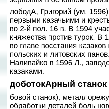
лободА, Григорий (ум. 1596
первыми казачьими и крест
во 2-й пол. 16 в. В 1594 уч
княжества против турок. В 
во главе восстания казаков
польских и литовских пано
Наливайко в 1596 Л., запод
казаками.
доботокАрный станок 
бовой станок), металлореж
обработки деталей большог