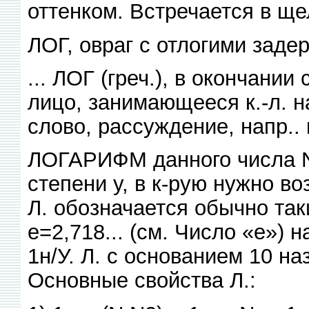
оттенком. Встречается в ще
ЛОГ, овраг с отлогими заде
... ЛОГ (греч.), в окончании
лицо, занимающееся к.-л. нау
слово, рассуждение, напр.. 
ЛОГАРИФМ данного числа N 
степени у, в к-рую нужно во
Л. обозначается обычно так
е=2,718... (см. Число «е») 
1н/У. Л. с основанием 10 н
Основные свойства Л.: