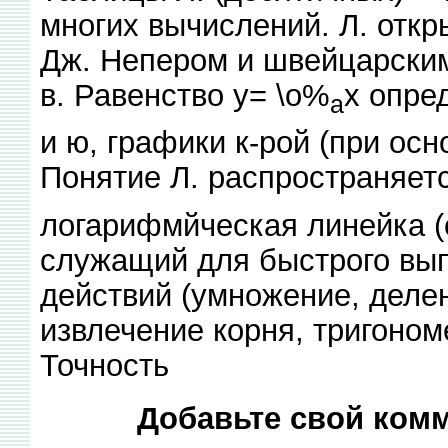
многих вычислений. Л. отк
Дж. Непером и швейцарским
в. Равенство у= \о%
х опре
а
и ю, графики к-рой (при ос
Понятие Л. распространяет
логарифмйческая линейка (
служащий для быстрого вып
действий (умножение, делен
извлечение корня, тригоном
Точность
Добавьте свой комм