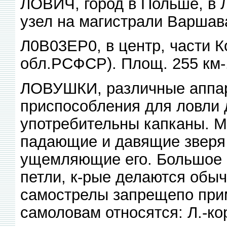
ЛОВИЧ, город в Польше, в Л
узел на магистрали Варшава 
Л0В03ЕР0, в центр, части К
обл.РСФСР). Площ. 255 км-.
ЛОВУШКИ, различные аппар
приспособления для ловли 
употребительны капканы. М
падающие и давящие зверя 
ущемляющие его. Большое 
петли, к-рые делаются обыч
самострелы запрещепо при
самоловам относятся: Л.-к