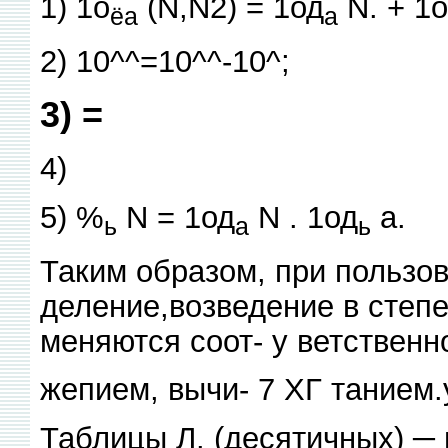
1) 1о
(N,N2) = 1од
N. + 1
ёа
а
2) 10^^=10^^-10^;
3) =
4)
5) %
N = 1од
N . 1од
а.
ь
а
ь
Таким образом, при пользо
деление,возведение в степе
меняются соот- у ветственно
жепием, вычи- 7 ХГ танием
Таблицы Л. (десятичных) ─