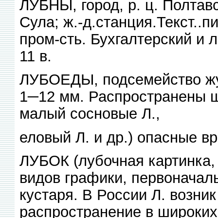
ЛУБНЫ, город, р. ц. Полтав
Сула; ж.-д.станция.Текст..п
пром-сть. Бухгалтерский и л
11 в.
ЛУБОЕДЫ, подсемейство жук
1─12 мм. Распространены ш
малый сосновые Л.,
еловый Л. и др.) опасные в
ЛУБОК (лубочная картинка, 
видов графики, первоначал
кустаря. В России Л. возник
распространение в широких 