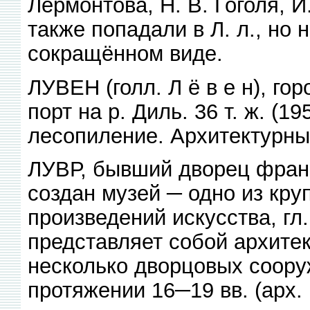
Лермонтова, Н. В. Гоголя, И.
также попадали в Л. л., но
сокращённом виде.
ЛУВЕН (голл. Л ё в е н), гор
порт на р. Диль. 36 т. ж. (1
лесопиление. Архитектурны
ЛУВР, бывший дворец франц
создан музей ─ одно из кр
произведений искусства, гл.
представляет собой архит
несколько дворцовых соору
протяжении 16─19 вв. (арх. П