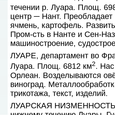
течении р. Луара. Площ. 69
центр ─ Нант. Преобладает 
ячмень, картофель. Развит
Пром-сть в Нанте и Сен-Наз
машиностроение, судострое
ЛУАРЕ, департамент во Фра
2
Луара. Площ. 6812 км
. Нас
Орлеан. Возделываются овёс
виноград. Металлообработк
трикотажа, текст, изделий.
ЛУАРСКАЯ НИЗМЕННОСТЬ, и
нижнему течению Луары. Гу