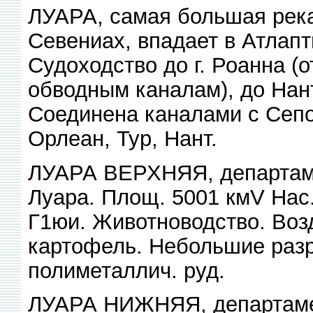
ЛУАРА, самая большая река
Севениах, впадает в Атлапти
Судоходство до г. Роанна 
обводным каналам), до Нант
Соединена каналами с Сепой
Орлеан, Тур, Нант.
ЛУАРА ВЕРХНЯЯ, департамен
Луара. Площ. 5001 кмV Нас. 
Г1юи. Животноводство. Воз
картофель. Небольшие разр
полиметаллич. руд.
ЛУАРА НИЖНЯЯ, департамен