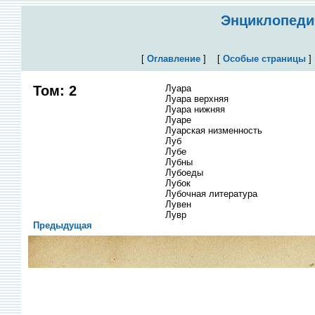
Энциклопедич
[
Оглавление
]
[
Особые страницы
Том: 2
Луара
Луара верхняя
Луара нижняя
Луаре
Луарская низменность
Луб
Лубе
Лубны
Лубоеды
Лубок
Лубочная литература
Лувен
Лувр
Предыдущая