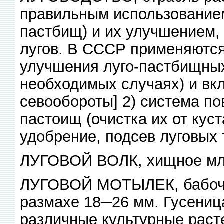
правильным использованием
пастбищ) и их улучшением,
лугов. В СССР применяются:
улучшения луго-пастбищных
необходимых случаях) и вк
севообороты] 2) система п
пастоищ (очистка их от куст
удобрение, подсев луговых т
ЛУГОВОЙ ВОЛК, хищное млек
ЛУГОВОЙ МОТЫЛЕК, бабочка
размахе 18─26 мм. Гусеница
различные культурные расте