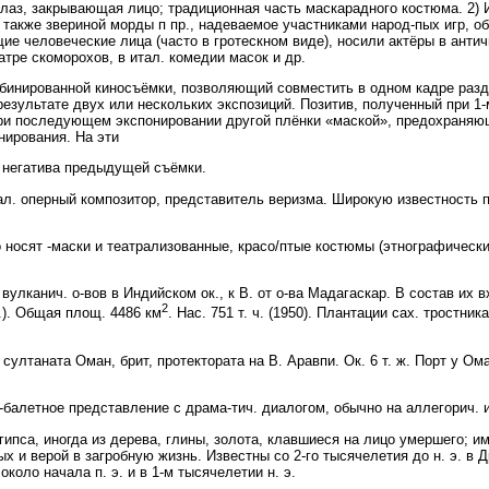
глаз, закрывающая лицо; традиционная часть маскарадного костюма. 2)
 также звериной морды п пр., надеваемое участниками народ-пых игр, 
е человеческие лица (часто в гротескном виде), носили актёры в антич
тре скоморохов, в итал. комедии масок и др.
рованной киносъёмки, позволяющий совместить в одном кадре разде
результате двух или нескольких экспозиций. Позитив, полученный при 1
при последующем экспонировании другой плёнки «маской», предохраня
нирования. На эти
 негатива предыдущей съёмки.
л. оперный композитор, представитель веризма. Широкую известность 
носят -маски и театрализованные, красо/птые костюмы (этнографически
анич. о-вов в Индийском ок., к В. от о-ва Мадагаскар. В состав их в
2
.). Общая площ. 4486 км
. Нас. 751 т. ч. (1950). Плантации сах. тростни
султаната Оман, брит, протектората на В. Аравпи. Ок. 6 т. ж. Порт у Ом
-балетное представление с драма-тич. диалогом, обычно на аллегорич. 
а, иногда из дерева, глины, золота, клавшиеся на лицо умершего; им
 и верой в загробную жизнь. Известны со 2-го тысячелетия до н. э. в Др
коло начала п. э. и в 1-м тысячелетии н. э.