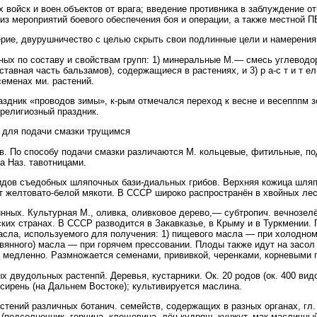
 войск и воен.объектов от врага; введение противника в заблуждение о
из мероприятий боевого обеспечения боя и операции, а также местной П
ие, двурушничество с целью скрыть свои подлинные цели и намерения
ных по составу и свойствам групп: 1) минеральные М.— смесь углеводо
авная часть бальзамов), содержащиеся в растениях, и 3) р а-с т и т е
еменах ми. растений.
дник «проводов зимы», к-рым отмечался переход к весне и весепппм з
 религиозный праздник.
 для подачи смазки трущимся
. По способу подачи смазки различаются М. кольцевые, фитильные, под
а Наз. тавотницами.
ов съедобных шляпочных бази-диальных грибов. Верхняя кожица шляпк
т желтовато-белой мякоти. В СССР широко распространён в хвойных лес
ных. Культурная М., оливка, оливковое дерево,— субтропич. вечнозел
ких странах. В СССР разводится в Закавказье, в Крыму и в Туркмении. 
асла, используемого для получения: 1) пищевого масла — при холодном 
ревянного) масла — при горячем прессовании. Плоды также идут на засо
т медленно. Размножается семенами, прививкой, черенками, корневыми 
вудольных растенпй. Деревья, кустарники. Ок. 20 родов (ок. 400 видов
 сирень (на Дальнем Востоке); культивируется маслина.
ий различных ботанич. семейств, содержащих в разных органах, гл. 
 (подсолнечник, горчица, клещевина, лён-кудряш, кунжут, мак масличны