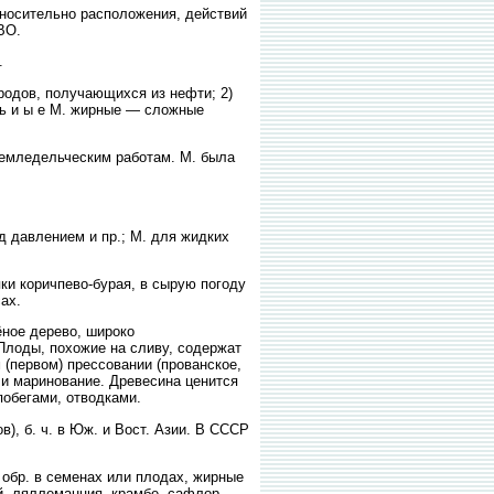
тносительно расположения, действий
ВО.
.
родов, получающихся из нефти; 2)
ль и ы е М. жирные — сложные
емледельческим работам. М. была
 давлением и пр.; М. для жидких
и коричпево-бурая, в сырую погоду
ах.
ёное дерево, широко
Плоды, похожие на сливу, содержат
(первом) прессовании (прованское,
л и маринование. Древесина ценится
побегами, отводками.
), б. ч. в Юж. и Вост. Азии. В СССР
обр. в семенах или плодах, жирные
й, ляллеманция, крамбе, сафлор,