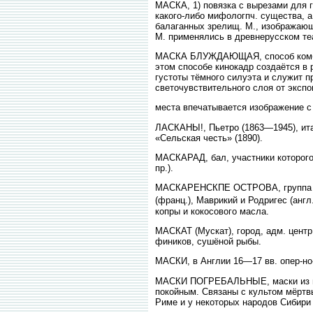
МАСКА, 1) повязка с вырезами для 
какого-либо мифологпч. существа, а
балаганных зрелищ. М., изображающи
М. применялись в древнерусском теа
МАСКА БЛУЖДАЮЩАЯ, способ комбини
этом способе кинокадр создаётся в 
густоты тёмного силуэта и служит 
светочувствительного слоя от экспо
места впечатывается изображение с
ЛАСКАНЫ!, Пьетро (1863—1945), ита
«Сельская честь» (1890).
МАСКАРАД, бал, участники которого 
пр.).
МАСКАРЕНСКПЕ ОСТРОВА, группа вулк
(франц.), Маврикий и Родригес (англ
копры и кокосового масла.
МАСКАТ (Мускат), город, адм. центр 
фиников, сушёной рыбы.
МАСКИ, в Англии 16—17 вв. опер-но
МАСКИ ПОГРЕБАЛЬНЫЕ, маски из гипс
покойным. Связаны с культом мёртвых
Риме и у некоторых народов Сибири о