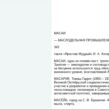
МАСАИ
— МАСЛОДЕЛЬНАЯ ПРОМЫШЛЕН
343
такле «Ярослав Мудрый» И. А. Коче
МАСАИ, одно из племён вост. троппч
Занятия — земледелие и скотоводств
за бесценок используется труд обе
жизненного уровня, возглавляемой 
МАСАРИК, Томаш Гаррпг (1850— 1937
Великой Октябрьской социалистичес
участие в разработке и проведении
чехословацких легионеров в Советс
антисоветской полптпкп, завершивш
МАСЕЙб, город на С.-В. Бразилии. Ад
мыла, спирта.