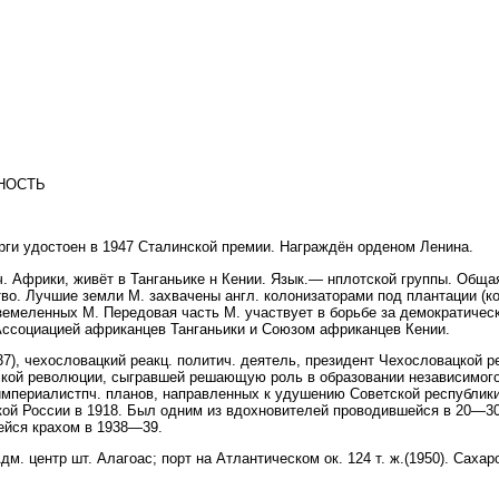
НОСТЬ
рги удостоен в 1947 Сталинской премии. Награждён орденом Ленина.
. Африки, живёт в Танганьике н Кении. Язык.— нплотской группы. Общая
о. Лучшие земли М. захвачены англ. колонизаторами под плантации (кофе
зземеленных М. Передовая часть М. участвует в борьбе за демократиче
Ассоциацией африканцев Танганьики и Союзом африканцев Кении.
), чехословацкий реакц. политич. деятель, президент Чехословацкой р
кой революции, сыгравшей решающую роль в образовании независимого 
 империалистпч. планов, направленных к удушению Советской республики
кой России в 1918. Был одним из вдохновителей проводившейся в 20—30-
ейся крахом в 1938—39.
м. центр шт. Алагоас; порт на Атлантическом ок. 124 т. ж.(1950). Сахар