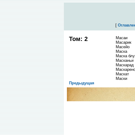
[
Оглавле
Том: 2
Масаи
Масарик
Масейо
Маска
Маска бл
Масканьи
Маскарад
Маскаренс
Маскат
Маски
Предыдущая