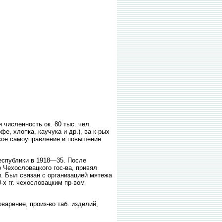
 численность ок. 80 тыс. чел.
, хлопка, каучука и др.), ва к-рых
ское самоуправление и повышение
еспублики в 1918—35. После
Чехословацкого гос-ва, привял
. Был связан с организацией мятежа
х гг. чехословацким пр-вом
оварение, произ-во таб. изделий,