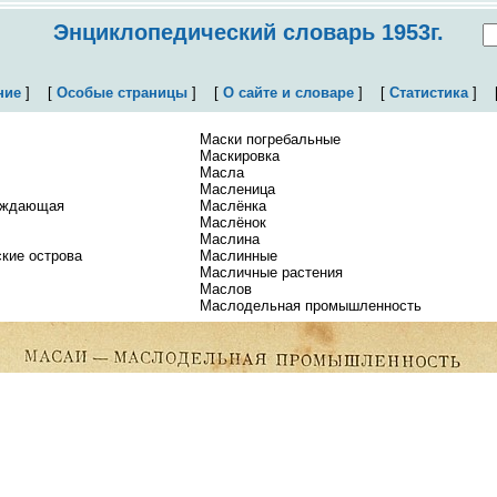
Энциклопедический словарь 1953г.
ние
]
[
Особые страницы
]
[
О сайте и словаре
]
[
Статистика
]
Маски погребальные
Маскировка
Масла
Масленица
уждающая
Маслёнка
Маслёнок
Маслина
кие острова
Маслинные
Масличные растения
Маслов
Маслодельная промышленность