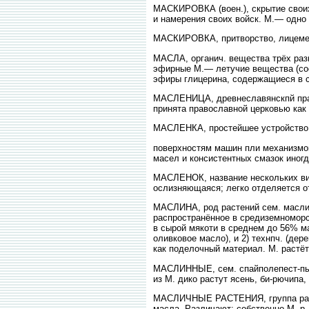
МАСКИРОВКА (воен.), скрытие своих
и намерения своих войск. М.— одно 
МАСКИРОВКА, притворство, лицемер
МАСЛА, органич. вещества трёх раз
эфирные М.— летучие вещества (сост
эфиры глицерина, содержащиеся в с
МАСЛЕНИЦА, древнеславянскпй праз
принята православной церковью как
МАСЛЕНКА, простейшее устройство
поверхностям машин пли механизмов
масел и консистентных смазок иногд
МАСЛЕНОК, название нескольких вид
ослизняющаяся; легко отделяется о
МАСЛИНА, род растений сем. маслин
распространённое в средиземноморс
в сырой мякоти в среднем до 56% м
оливковое масло), и 2) технпч. (де
как поделочный материал. М. растё
МАСЛИННЫЕ, сем. спайполепест-пых д
из М. дико растут ясень, би-рючипа,
МАСЛИЧНЫЕ РАСТЕНИЯ, группа растен
масла. Различают: собственно М. р.