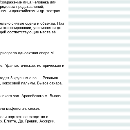
 Изображение лица человека или
обрядовых представлений,
ном, индонезийском и др. театрах.
льно снятые сцены и объекты. При
-м экспонировании, усиливается до
ющей соответствующие места её
приобрела одноактная опера М.
е. "фантастические, исторические и
ходят 3 крупных о-ва — Реюньон
ка, кокосовой пальмы. Вывоз сахара,
анского зал. Аравийского м. Вывоз
или мифологич. сюжет.
ели портретное сходство с
. Египте, Др. Греции, Ассирии,