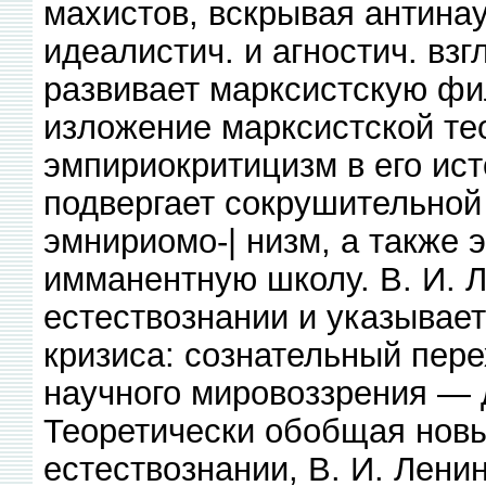
махистов, вскрывая антинау
идеалистич. и агностич. взг
развивает марксистскую фи
изложение марксистской те
эмпириокритицизм в его ист
подвергает сокрушительной
эмнириомо-| низм, а также 
имманентную школу. В. И. Л
естествознании и указывае
кризиса: сознательный пере
научного мировоззрения — 
Теоретически обобщая новы
естествознании, В. И. Лени