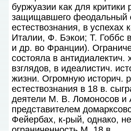
буржуазии как для критики 
защищавшего феодальный ст
естествознания, в успехах к
Италии, Ф. Бэкои; Т. Гоббс 
и др. во Франции). Огранич
состояла в антидиалектич. 
взглядов, в идеалистич. и
жизни. Огромную историч. р
естествознания в 18 в. сы
деятели М. В. Ломоносов и 
представителем домарксовс
Фейербах, к-рый, однако, н
ограниченность М. 18 в.