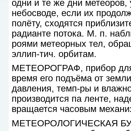
одни и те же дни метеоров,
небосводе, если их продол
полёту, сходятся приблизите
радианте потока. М. п. наб
роями метеорных тел, обр
эллип-тич. орбитам.
МЕТЕОРОГРАФ, прибор для 
время его подъёма от земл
давления, темп-ры и влажно
производится па ленте, над
вращается часовым механи
МЕТЕОРОЛОГИЧЕСКАЯ БУДКА