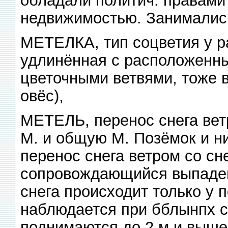
недвижимостью. Занимались 
МЕТЕЛКА, тип соцветия у ра
удлинённая с расположенн
цветочными ветвями, тоже 
овёс),
МЕТЕЛЬ, перенос снега вет
М. и общую М. Позёмок и н
перенос снега ветром со сн
сопровождающийся выпаден
снега происходит только у 
наблюдается при бблынпх с
поднимаются до 2 м и выше