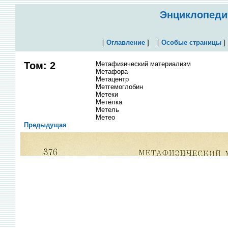
Энциклопедич
[
Оглавление
]
[
Особые страницы
Том: 2
Метафизический материализм
Метафора
Метацентр
Метгемоглобин
Метеки
Метёлка
Метель
Метео
Предыдущая