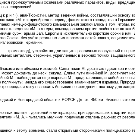
щиеся промежуточными хозяевами различных паразитов, виды, вредящи
нных сооружений.
р и г»), аванТюристич. метод ведения войны, составлявший основу во
трина «М. в.» приобрела в период фашистского господства в Германии,
планах немецко-фашистского командования заключалось в том, чтобы, ис
жность ведения «М. в.» герм, командованием против любого гос-ва как
иями бурж. армий Зап. Европы в исключительно короткие сроки в нач. 
ого Союза, без учёта реальных сил и возможностей нового, социалистич
гитлеровской Германии.
— громоотвод), устройство дли защиты различных сооружений от прям
кальных металлич. стержней, укреплённых в верхних точках защищаемог
лаками или облаком и землёй. Силы токов М. достигают десятков и сот
о может доходить до неск. секунд. Длина пути линейной М. достигает не
ейной М., набшодается еще шаровая М., представляющая собой огненн
до полминуты; иногда его существование заканчивается взрывом. Природ
ектропередачи могут наносить большие повреждения, поэтому для защи
одской и Новгородской областях РСФСР. Дл. ок. 450 км. Низовья затоп
ных политич. деятелей и литераторов, принадлежавших к партии тори.
еятели «М. А.» пытались мелкими подачками отвлечь рабочих от револ
вшейся к этому времени, стали открытыми сторонниками полицейского т