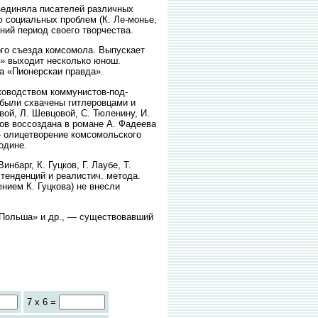
ъединяла писателей различных
ю социальных проблем (К. Ле-монье,
нний период своего творчества.
го съезда комсомола. Выпускает
.» выходит несколько юнош.
та «Пионерскаи правда».
ководством коммунистов-под-
 были схвачены гитлеровцами и
ой, Л. Шевцовой, С. Тюленину, И.
ов воссоздана в романе А. Фадеева
 олицетворение комсомольского
одине.
барг, К. Гуцков, Г. Лаубе, Т.
 тенденций и реалистич. метода.
нием К. Гуцкова) не внесли
Польша» и др., — существовавший
7 x 6 =