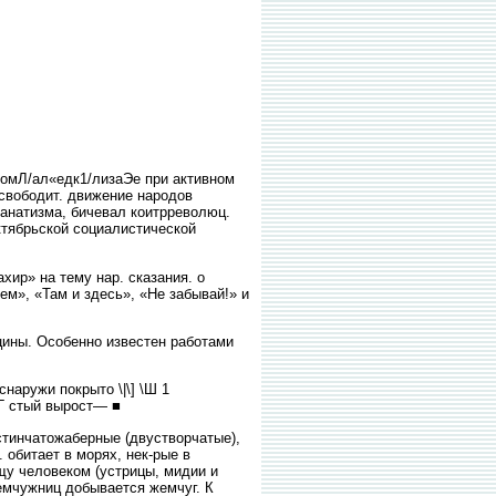
омЛ/ал«едк1/лизаЭе при активном
освободит. движение народов
 фанатизма, бичевал коитрреволюц.
ктябрьской социалистической
ир» на тему нар. сказания. о
м», «Там и здесь», «Не забывай!» и
ины. Особенно известен работами
наружи покрыто \|\] \Ш 1
^Г стый вырост— ■
стинчатожаберные (двустворчатые),
 обитает в морях, нек-рые в
щу человеком (устрицы, мидии и
жемчужниц добывается жемчуг. К