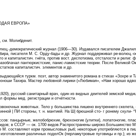
ОДАЯ ЕВРОПА»
см. Молибденит.
ц.-демократический журнал (1906—30). Издавался писателем Джалил
абира, писателя М. С. Орду-бады и др. Журнал поддерживал ре-волюц.-
о и капиталистич. гнёта, против вост. деспотизма, отсталости и религ.
разоблачал пантюркистские, панис-ламистские теории. После Великой О
татков капиталистич. элементов и др.
дающийся туркм. поэт, автор знаменитого романа в стихах «Зохре и Тах
юноши Тахира. Мастер любовной лирики («Любимая», «Нам хорошо вдвое
0), русский санитарный врач, один из видных деителей земской медиц
ал формы мед. регистрации и отчётности.
воночных животных. Тело у большинства лишено внутреннего скелета, с
инной | ПИ стороны, т. н. мантией. На Ш| брюшной сто- г ронему скули- 
ссов: панцырные, желобобрюхие, брюхоногие (улитки), лопатоногие, пла
 видов; в СССР — ок. 1700 видов.Распространены широко.Большинство М.
е М. составляют корм промысловых рыб; некоторые употребляются в пи
 изготовления различных поделОк (перламутровые пуговицы и пр.); из 