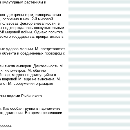
е культурным растениям и
ен. доктрины герм, империализма.
 особенно в нач. 2-й мировой
пользовав фактор внезапности, в
 бы подтверждалась сокрушительным
2-й мировой войны. Однако попытка
еского государства, превратилась в
ых ударов молнии. М. представляет
о объекта и соединённых проводом с
ен тысяч амперов. Длительность М.
ск. километров. М. обычно
ый шар, медленно движущийся в
а шаровой М. еще не вынснена. М.
ты от М. сооружения ограждают
лены водами Рыбинского
 Как особая группа в парламенте
юц. движения. Во время революции
еррора.