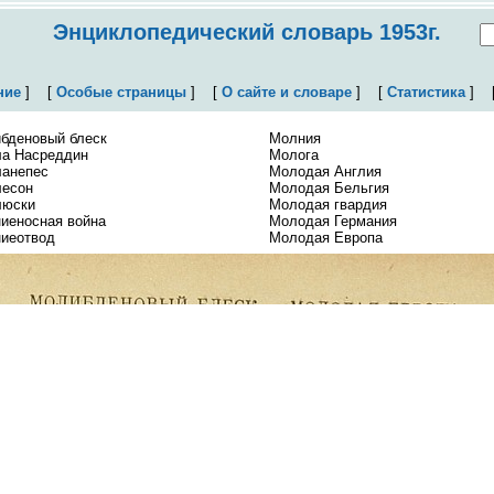
Энциклопедический словарь 1953г.
ние
]
[
Особые страницы
]
[
О сайте и словаре
]
[
Статистика
]
бденовый блеск
Молния
а Насреддин
Молога
анепес
Молодая Англия
есон
Молодая Бельгия
юски
Молодая гвардия
иеносная война
Молодая Германия
иеотвод
Молодая Европа