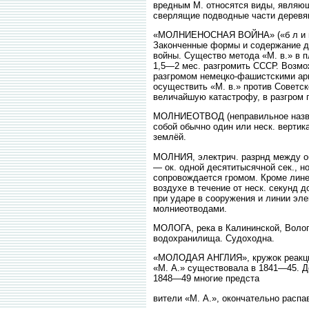
вредным М. относятся виды, являю
сверлящие подводные части деревя
«МОЛНИЕНОСНАЯ ВОЙНА» («б л и ц к 
Законченные формы и содержание док
войны. Существо метода «М. в.» в 
1,5—2 мес. разгромить СССР. Возмо
разгромом немецко-фашистскими арм
осуществить «М. в.» против Советск
величайшую катастрофу, в разгром 
МОЛНИЕОТВОД (неправильное назв. 
собой обычно один или неск. верти
землёй.
МОЛНИЯ, электрич. разрнд между об
— ок. одной десятитысячной сек., н
сопровождается громом. Кроме лин
воздухе в течение от неск. секунд 
при ударе в сооружения и линии эл
молниеотводами.
МОЛОГА, река в Калининской, Волог
водохранилища. Судоходна.
«МОЛОДАЯ АНГЛИЯ», кружок реакцион
«М. А.» существовала в 1841—45. Д
1848—49 многие предста
вители «М. А.», окончательно распа