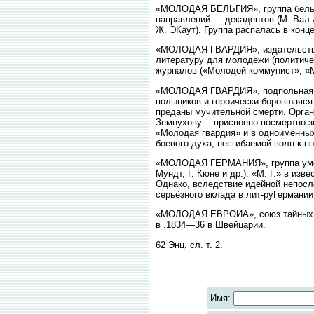
«МОЛОДАЯ БЕЛЬГИЯ», группа бельг.
направлений — декадентов (М. Вал-л
Ж. ЭКаут). Группа распалась в конце
«МОЛОДАЯ ГВАРДИЯ», издательство 
литературу для молодёжи (политичес
журналов («Молодой коммунист», «Мо
«МОЛОДАЯ ГВАРДИЯ», подпольная ком
полыциков и героически боровшаяся
преданы мучительной смерти. Орган
Земнухову— присвоено посмертно зв
«Молодая гвардия» и в одноимённы
боевого духа, несгибаемой волн к п
«МОЛОДАЯ ГЕРМАНИЯ», группа умеренн
Мундт, Г. Кюне и др.). «М. Г.» в и
Однако, вследствие идейной непосле
серьёзного вклада в лит-руГермании
«МОЛОДАЯ ЕВРОИА», союз тайных р
в .1834—36 в Швейцарии.
62 Энц. сл. т. 2.
Имя: