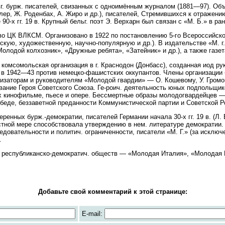
 бурж. писателей, свизанных с одноимённым журналом (1881—97). Об
ер, Ж. Роденбах, А. Жиро и др.), писателей, Стремившихся к отражени
 90-х гг. 19 в. Крупный бельг. поэт Э. Верхарн был связан с «М. Б.» в ра
ЦК ВЛКСМ. Организовано в 1922 по постановлению 5-го Всероссийско
кую, художественную, научно-популярную и др.). В издательстве «М. г
лодой колхозник», «Дружные ребята», «Затейник» и др.), а также газе
сомольская организация в г. Краснодон (Донбасс), созданная иод ру
 в 1942—43 против немецко-фашистских оккупантов. Члены организации
изаторам и руководителям «Молодой гвардии» — О. Кошевому, У. Громов
ание Героя Советского Союза. Ге-роич. деятельность юных подпольщик
х кинофильме, пьесе и опере. Бессмертные образы молодогвардейцев —
обеде, беззаветной преданности Коммунистической партии и Советской Р
ых бурж.-демократии, писателей Германии начала 30-х гг. 19 в. (Л. Вин
звестной мере способствовала утверждению в нем. литературе демократии.
довательности и политич. ограниченности, писатели «М. Г.» (за исключе
.
еспубликанско-демократич. обществ — «Молодая Италия», «Молодая 
Добавьте свой комментарий к этой странице:
E-mail: