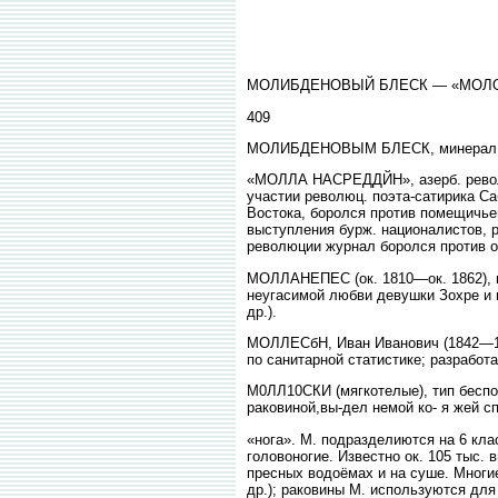
МОЛИБДЕНОВЫЙ БЛЕСК — «МОЛ
409
МОЛИБДЕНОВЫМ БЛЕСК, минерал, 
«МОЛЛА НАСРЕДДЙН», азерб. револю
участии революц. поэта-сатирика С
Востока, боролся против помещичьег
выступления бурж. националистов, 
революции журнал боролся против ос
МОЛЛАНЕПЕС (ок. 1810—ок. 1862), вы
неугасимой любви девушки Зохре и 
др.).
МОЛЛЕСбН, Иван Иванович (1842—192
по санитарной статистике; разработ
М0ЛЛ10СКИ (мягкотелые), тип беспоз
раковиной,вы-дел немой ко- я жей сп
«нога». М. подразделиются на 6 кла
головоногие. Известно ок. 105 тыс.
пресных водоёмах и на суше. Многи
др.); раковины М. используются для