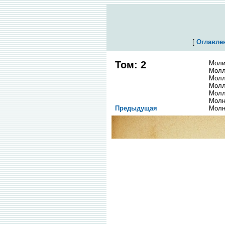
[
Оглавле
Том: 2
Моли
Молл
Молл
Молл
Молл
Молн
Предыдущая
Молн