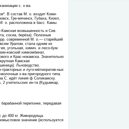
анизации с. х-ва.
*. В состав М. о. входит Коми-
овск, Гре-мячинск, Губаха, Кизел,
 М. о. расположена в басс. Камы.
е-Камская возвышенность и Сев.
та, сосиа, берёза). Полезные
ерр. современной М. о.— старейший
 всем Уралом, стала одним из
я, угольная, химич. и лесо-бум.
зии-ковский химкомбинат,
ового и Крас-нокамска. Значительно
 крупная Камская
пшеница). Льноводство.
-тракторных и луго-мёлиоратив-ных
-молочные х-ва пригородного типа.
на С. идёт линия ф Соликамску.
в, 2 учительских ин-та (Кудымкар,
 барабанной перепонке, передавая
 до 400 кг. Живородяща.
промысловое значение (используется