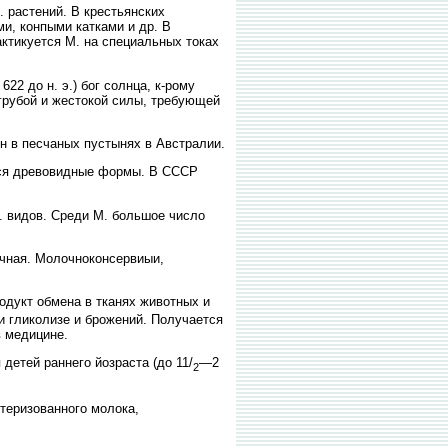
. растений. В крестьянских
и, конпыми катками и др. В
актикуется М. на специальных токах
22 до н. э.) бог солнца, к-рому
 грубой и жестокой силы, требующей
н в песчаных пустынях в Австралии.
ются древовидные формы. В СССР
. видов. Среди М. большое число
очная. Молочноконсервиыи,
одукт обмена в тканях животных и
и гликолизе и брожений. Получается
в медицине.
етей раннего йозраста (до 11/
—2
2
еризованного молока,