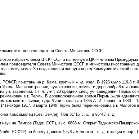
у заместителя председателя Совета Министров СССР.
олотов избран членом ЦК КПСС,- а на пленуме ЦК— членом Президиума 
елем председателя Совета Министров СССР и министром иностранных де
ства коммунизма. За выдающиеся заслуги перед Коммунистической парт
ина.
 РСФСР, пристань на р. Кама, крупный ж.-д. узел. В 1926 было 119,8 т. Ж
 Урала. Машиностроение, судостроение, химич. и деревообрабатывающая
их уч. заведений, в т. ч. ун-т; 20 средних спец. уч. заведений. Пермь ос
переименован в г. Пермь. В дореволюционное время Пермь была админист
м как место ссылки; туда были сосланы в 1835 А. И. Герцен, в 1880— 18
14) ноября 1917. 8 марта 1940 Пермь была переименована в г. Молотов в
а Комсомолец (Сев. Земля). Под 81°16' с. ш. и 95°43' в. д.
аук на Памире (Тадж. ССР), выс. 6868 м. Открыт Таджикско-Памирпко
бл. РСФСР, на берегу Двинской губы Белого м., ж.-д. станция и порт. 