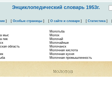
Энциклопедический словарь 1953г.
ние
]
[
Особые страницы
]
[
О сайте и словаре
]
[
Статистика
]
Молотьба
а мыс
Молох
а пик
Молочай
ск
Молочайные
ская область
Молочанск
Молочная кислота
ек
Молочная кухня
ыба
Молочная промышленность