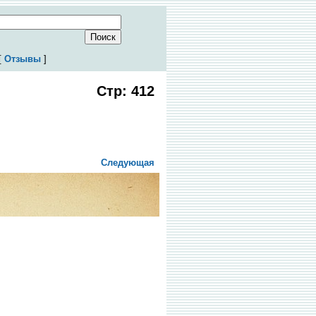
[
Отзывы
]
Стр: 412
Следующая