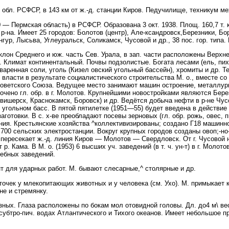
обл. РСФСР, в 143 км от ж.-д. станции Киров. Педучилище, техникум мех
ермская область) в РСФСР. Образована 3 окт. 1938. Площ. 160,7 т. км
 р-на. Имеет 25 городов: Болотов (центр), Але-ксандровск,Березники, Бор
ур, Лысьва, Углеуральск, Соликамск, Чусовой и др., 38 пос. гор. типа.
склон Среднего и юж. часть Сев. Урала, в зап. части расположены Верхн
. Климат континентальный. Почвы подзолистые. Богата лесами (ель, пих
аренная соли, уголь (Кизел овский угольный бассейн), хромиты и др. Т
й власти в результате социалистического строительства М. о., вместе со
оветского Союза. Ведущее место занимают машин остроение, металлурги
чено гл. обр. в г. Молотов. Крупнейшими новостройками являются Бере
ишерск, Краснокамск, Боровск) и др. Ведётся добыча нефти в р-не Чус
угольном басс. В пятой пятилетке (1951—55) будет введена в действие
готовки. В с. х-ве преобладают посевы зерновых (гл. обр. рожь, овес, 
ия. Крестьянские хозяйства ^коллективизированы; создано Г18 машинно
. 700 сельских электростанции. Вокруг крупных городов созданы овоп;-но
 пересекает ж.-д. линия Киров — Молотов — Свердловск. От г. Чусовой 
. Кама. В М. о. (1953) 6 высших уч. заведений (в т. ч. ун-т) в г. Молото
чебных заведений.
 для ударных работ. М. бывают слесарные,^ столярные и др.
чек у млекопитающих животных и у человека (см. Ухо). М. примыкает к
не и стремянку.
ых. Глаза расположены по бокам мол отовидной головы. Дл. до4 м\ вес
и субтро-пич. водах Атлантического и Тихого океанов. Имеет небольшое 