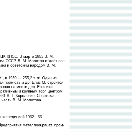
ЦК КПСС. В марте 1953 В. М.
л СССР. В. М. Молотов отдаёт все
ией и советским народом В. М.
., в 1939 — 255,2 т. ж. Один из
 пром-сть и др. Близ М. строится
нована на месте дер. Егошихи,
ративным и крупным торг. центром.
81 В. Г. Короленко. Советская
 честь В. М. Молотова.
й экспедицией 1932—33.
Предприятия металлообрабат. пром-