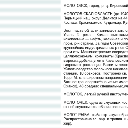
МОЛОТОВСК, город, р. ц. Кировской 
МОЛОТОВ СКАЯ ОБЛАСТЬ (до 1940 — П
Пермяцкий нац. округ. Делится на 44
Коспаш, Краснокамск, Кудымкар, Кунг
Вост. часть области занимают зап. 
Увалы. Гл. река — Кама с притоками
ископаемые — нефть, калийная и пов
пром. р-н страны. За годы Советско
крупнейших индустриальных р-нов С
пром-сть. Машиностроение сосредото
целлюлозно-бум. комбинаты (Краспов
выросла добыча угля в Кизеловском 
гидроэлектростанция. Развиты лесоза
Животноводство молочного набавлен
станций, 10 совхозов. Построено св
Терр. М. о. в широтном направлении
Важное транспортно^зна-чение имеет р
Оханск), 48 средних специальных,у
МОЛОТОК, лёгкий ручной инструмент
МОЛОТОЧЕК, одна из слуховых косто
от неё звуковые колебания наковаль
МОЛОТ-РЫБА, рыба отр. акулообразн
Распространена гл. обр. в тропич. 
жир).