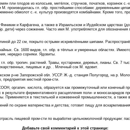
н пли плодов из колосьев, метёлок, стручков, початков, корзинок с.-х
 М. производилась гл. обр. простейшими способами: деревянными цепам
ременно обмолот с.-х. культур производятся комбайнами. Кроме того, пр
Финикии и Карфагена, а также в Израильском и Иудейском царствах (до 6
бр. дети) через сожжение. Часто имя М. употребляется для обозначения
линой до 22 см, покрыто острыми искривлёнными шипами. Распространё
йных. Св. 1600 видов, гл. обр. в тёплых и умеренных областях. Име
ния, нередко сорняки. Ядовиты.
 обр. тропич. растений. Травы, кустарники, деревья, лианы. Св. 7 тыс
екарственных, пищевых и др. . Млечный сок М. ядовит.
ком р-не Запорожской обл. УССР. Ж.-д. станция Полугород, на р. Мол
, предприятия местной пром-сти.
ООН, оргапич. кислота, образуется как промежуточный или конечный пр
х в результате ферментативного расщепления поли- и моносахаридов пр
ы. Применяется в текстильной и кожевенной промышленности, а также 
й по охране материнства и детства; готовит пищу для вскармливания д
ь пищевой пром-сти по выработке цельномолочной продукции: паст
Добавьте свой комментарий к этой странице: