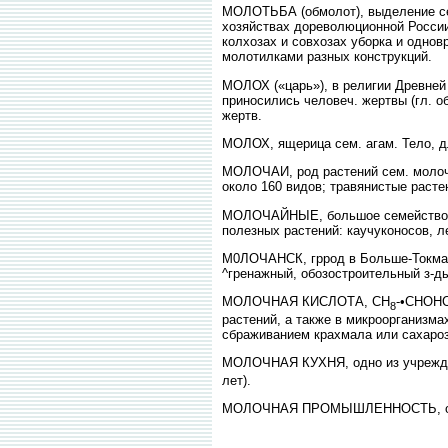
МОЛОТЬБА (обмолот), выделение семя
хозяйствах дореволюционной России
колхозах и совхозах уборка и однов
молотилками разных конструкций.
МОЛОХ («царь»), в религии Древней 
приносились человеч. жертвы (гл. о
жертв.
МОЛОХ, ящерица сем. агам. Тело, д
МОЛОЧАИ, род растений сем. молоча
около 160 видов; травянистые расте
МОЛОЧАЙНЫЕ, большое семейство гл.
полезных растений: каучуконосов, л
М0ЛОЧАНСК, гррод в Больше-Токмакс
^гренажный, обозостроительный з-ды
МОЛОЧНАЯ КИСЛОТА, СН
-•СНОНС
8
растений, а также в микроорганизма
сбраживанием крахмала или сахароз
МОЛОЧНАЯ КУХНЯ, одно из учреждени
лет).
МОЛОЧНАЯ ПРОМЫШЛЕННОСТЬ, отрасл