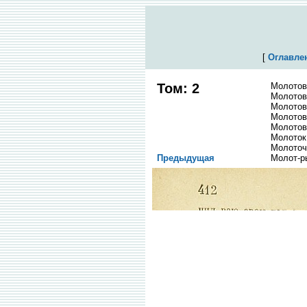
[
Оглавле
Том: 2
Молотов
Молотов
Молотов
Молотов
Молотов
Молоток
Молоточ
Предыдущая
Молот-р