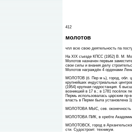
412
молотов
чпл всю свою деятельность па пост
На XIX съезде КПСС (1952) В. М. М
Молотов назначен первым заместит
свои силы и внания делу строитель
Молотов награждён 4 орденами Лен
МОЛОТОВ (б. Пер м ь), город, обл. ц.
крупнейших индустриальных центров
(1954) крупная гидростанция. 6 высш
возникшей в 17 в.; в 1781 посёлок 
Пермь использовалась царским пр-во
власть в Перми была установлена 1(
МОЛОТОВА МЫС, сев. оконечность о-в
МОЛОТОВА ПИК, в хребте Академии н
МОЛОТОВСК, город в Архангельской о
сти. Судостроит. техникум.