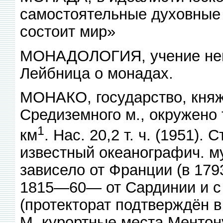
самостоятельные духовные 
состоит мир»
МОНАДОЛОГИЯ, учение нем
Лейбница о монадах.
МОНАКО, государство, кня
Средиземного м., окружено
1
км
. Нас. 20,2 т. ч. (1951)
известный океанографич. м
зависело от Франции (в 179
1815—60— от Сардинии и с
(протекторат подтверждён в
М. курортные места Ментон