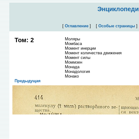
Энциклопедич
[
Оглавление
]
[
Особые страницы
Том: 2
Моляры
Момбаса
Момент инерции
Момент количества движения
Момент силы
Моммзен
Монада
Монадология
Монако
Предыдущая