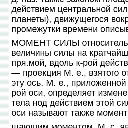
действием центральной силы
планеты), движущегося вокр
промежутки времени описы
МОМЕНТ СИЛЫ относительно
величины силы на кратчайш
пря.мой, вдоль к-рой действ
— проекция М. е., взятого 
эту ось. М. е., приложенно
рой оси, определяет измен
тела нод действием этой си
оси называют также момент
щающим моментом. М. с. яв