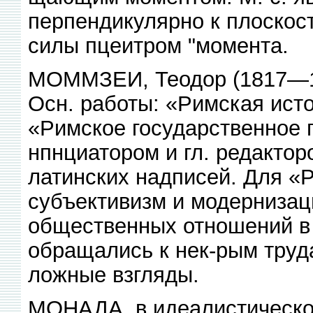
перпендикулярно к плоскос
силы пцеитром "момента.
МОММЗЕИ, Теодор (1817—190
Осн. работы: «Римская исто
«Римское государственное п
нпнциатором и гл. редактор
латинских надписей. Для «
субъективизм и модернизац
общественных отношений в Р
обращались к нек-рым труда
ложные взгляды.
МОНАДА, в идеалистическо