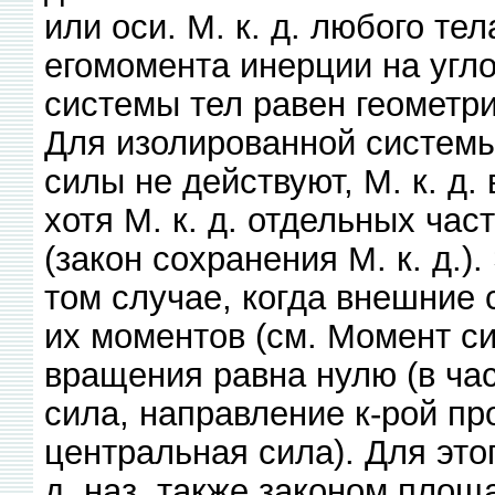
или оси. М. к. д. любого т
егомомента инерции на угло
системы тел равен геометрия
Для изолированной системы,
силы не действуют, М. к. д
хотя М. к. д. отдельных ча
(закон сохранения М. к. д.)
том случае, когда внешние 
их моментов (см. Момент с
вращения равна нулю (в час
сила, направление к-рой про
центральная сила). Для это
д. наз. также законом площа