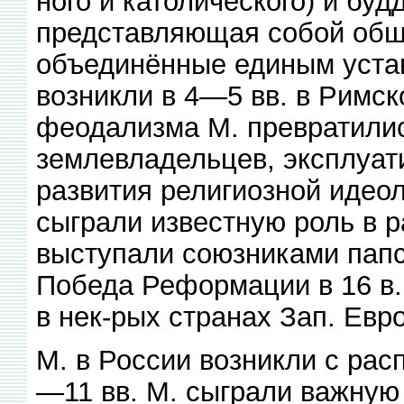
ного и католического) и бу
представляющая собой общ
объединённые единым уста
возникли в 4—5 вв. в Римск
феодализма М. превратили
землевладельцев, эксплуат
развития религиозной идеол
сыграли известную роль в р
выступали союзниками папст
Победа Реформации в 16 в. 
в нек-рых странах Зап. Евр
М. в России возникли с рас
—11 вв. М. сыграли важную