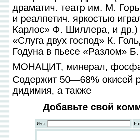
драматич. театр им. М. Гор
и реалпетич. яркостью игра
Карлос» Ф. Шиллера, и др
«Слуга двух господ» К. Голь
Годуна в пьесе «Разлом» Б.
МОНАЦИТ, минерал, фосфат
Содержит 50—68% окисей ре
дидимия, а также
Добавьте свой комм
Имя:
E-