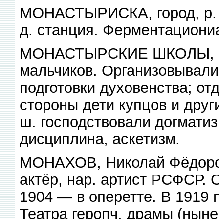
МОНАСТЫРИСКА, город, р. ц
д. станция. Ферментациони
МОНАСТЫРСКИЕ ШКОЛЫ, ти
мальчиков. Организовывали
подготовки духовенства; о
стороны дети купцов и друг
ш. господствовали догматиз
дисциплина, аскетизм.
МОНАХОВ, Николай Фёдоров
актёр, нар. артист РСФСР. 
1904 — в оперетте. В 1919 
Театра геропч. драмы (нын