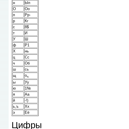
н
Ып
О
Оо
п
Рр-
р
Кг
с
8$
т
И
У
Ш
ф
Р1
X
нь
ц
Сс
ч
Об
ш
сь
о
щ
ч
ы
Уу
ю
1№
я
Аа
й
-!)
ь,ъ
Хх
э
Её
Цифры