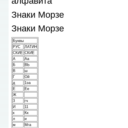
алфавита
Знаки Морзе
Знаки Морзе
Буквы
РУС
ЛАТИН
СКИЕ
СКИЕ
А
Аа
Б
ВЬ
В
ш
Г
Ой
д
1эа
Е
Ее
Ж
3
гч
И
11
к
Кк
л
и
м
Мга