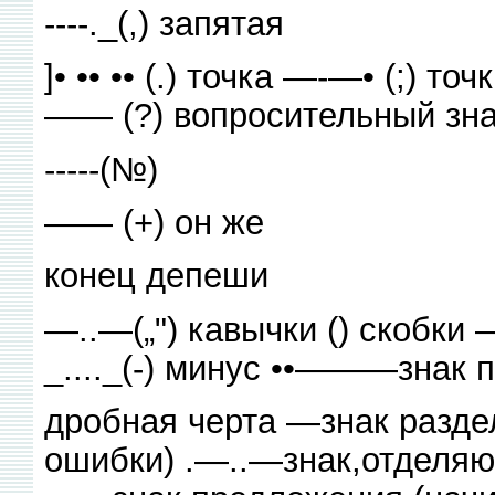
----._(,) запятая
]• •• •• (.) точка —-—• (;) т
—— (?) вопросительный зн
-----(№)
—— (+) он же
конец депеши
—..—(„") кавычки () скобки
_...._(-) минус ••———знак 
дробная черта —знак раздела
ошибки) .—..—знак,отделяю