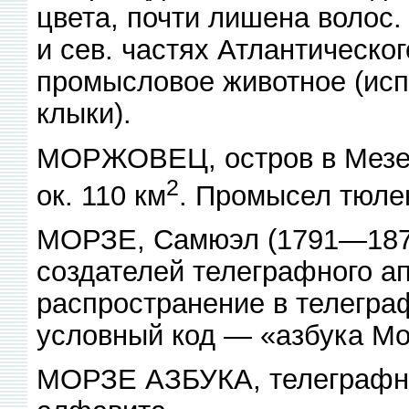
цвета, почти лишена волос.
и сев. частях Атлантическо
промысловое животное (исп
клыки).
МОРЖОВЕЦ, остров в Мезенс
2
ок. 110 км
. Промысел тюле
МОРЗЕ, Самюэл (1791—1872)
создателей телеграфного а
распространение в телегра
условный код — «азбука Мо
МОРЗЕ АЗБУКА, телеграфный