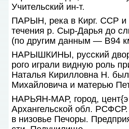
Учительский ин-т.
ПАРЫН, река в Кирг. ССР и 
течения р. Сыр-Дарья до сл
(по другим данным — В94 к
НАРЫШКИНЫ, русский дворян
рого играли видную роль пр
Наталья Кирилловна Н. был
Михайловича и матерью Пет
НАРЬЯН-МАР, город, цент{э 
Архангельской обл. РСФСР.
в низовье Печоры. Предпри
сти. Педучилище.