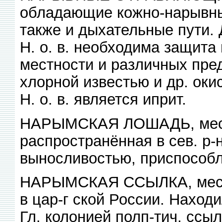
обладающие кожно-нарывны
также и дыхательные пути.
Н. о. в. необходима защита
местности и различных пре
хлорной известью и др. ок
Н. о. в. является иприт.
НАРЫМСКАЯ ЛОШАДЬ, местн
распространённая в сев. р-
выносливостью, приспособ
НАРЫМСКАЯ ССЫЛКА, место
в цар-г ской России. Находи
Гл. колонией полп-тич. ссы