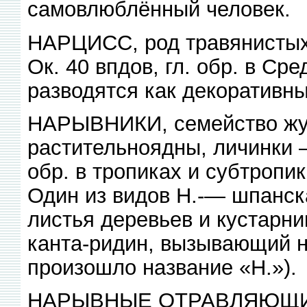
самовлюблённый человек.
НАРЦИСС, род травянистых
Ок. 40 впдов, гл. обр. в С
разводятся как декоративные
НАРЫВНИКИ, семейство жуко
растительноядны, личинки —-
обр. в тропиках и субтропи
Один из видов Н.-— шпанск
листья деревьев и кустарни
канта-ридин, вызывающий на
произошло название «Н.»).
НАРЫВНЫЕ ОТРАВЛЯЮЩИЕ