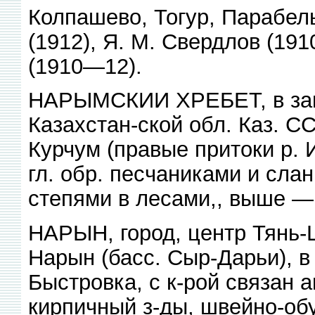
Колпашево, Тогур, Парабель
(1912), Я. М. Свердлов (19
(1910—12).
НАРЫМСКИИ ХРЕБЕТ, в зап.
Казахстан-ской обл. Каз. С
Курчум (правые притоки р. 
гл. обр. песчаниками и сла
степями в лесами,, выше —
НАРЫН, город, центр Тянь-Ш
Нарын (басс. Сыр-Дарьи), в 
Быстровка, с к-рой связан 
кирпичный з-ды, швейно-об