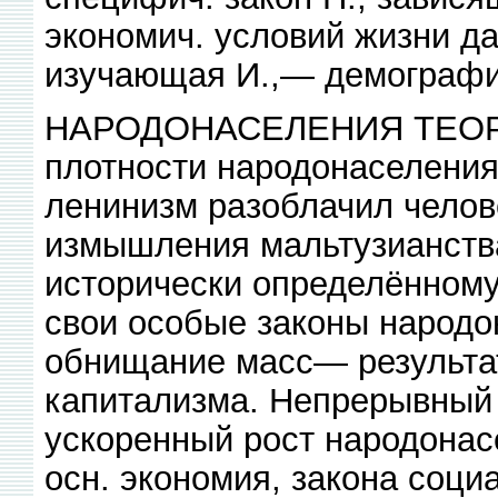
экономич. условий жизни да
изучающая И.,— демографи
НАРОДОНАСЕЛЕНИЯ ТЕОРИЯ,
плотности народонаселения
ленинизм разоблачил челов
измышления мальтузианства
исторически определённому
свои особые законы народо
обнищание масс— результат
капитализма. Непрерывный 
ускоренный рост народонас
осн. экономия, закона соци