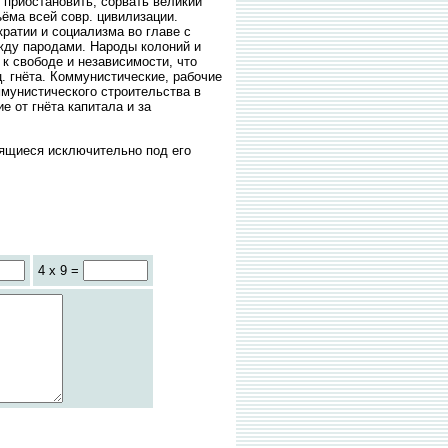
 приостановить, сорвать великий
ёма всей совр. цивилизации.
ратии и социализма во главе с
жду пародами. Народы колоний и
к свободе и независимости, что
. гнёта. Коммунистические, рабочие
ммунистического строительства в
 от гнёта капитала и за
ящиеся исключительно под его
4 x 9 =