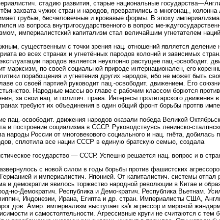
ериалистич. стадию развития, старые национальные государства—Англ
тём захвата чужих стран и народов, превратились в многонац., колонна ль
инимает грубые, бесчеловечные и кровавые формы. В эпоху империализма
тился из вопроса внутригосударственного в вопрос ме-ждугосударственн
змом, империалистский капитализм стал величайшим угнетателем наций»
жным, существенным с точки зрения нац. отношений является деление 
иата во всех странах и угнетённых пародов колоний и зависимых стра
 эксплуатации пародов является неуклонно растущее пац.-освободит. д
ит марксизм, по своей социальной природе интернационален, его корен
литики порабощения и угнетения других народов, ибо не может быть св
лаве со своей партией руководит пац.-освободит. движением. Его союзн
естьянство. Народные массы во главе с рабочим классом борются против
ния, за свои нац. и политич. права. Интересы пролетарского движения в 
транах требуют их объединения в один общий фронт борьбы протпв имп
е пац.-освободит. движения народов оказали победа Великой Октябрьс
та и построение социализма в СССР. Руководствуясь ленинско-сталпнско
 народы России от многовекового социального и нац. гнёта, добилась 
одов, сплотила все нации СССР в единую братскую семью, создала
стическое государство — СССР. Успешно решается нац. вопрос и в стра
азвернулось с новой силои в годы борьбы против фашистских агрессоро
Германией и империалистич. Японией. От капиталистич. системы отпал р
а и демократии явилось торжество народной революции в Китае и обра
од-но-Демократич. Республика и Демо-кратич. Республика Вьетнам. Усил
иппин, Индонезии, Ирана, Египта и др. стран. Империалисты США, Англи
нарог дов. Амер. империализм выступает ка'к агрессор и мировой жандар
исимости и самостоятельности. Агрессивные круги не считаются с тем 