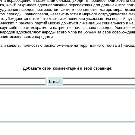
ёт и порабощение иноземными силами, уходит в прошлое. Опи хотели бы
ка, к-рый открывает вдохновляющие перспективы для дальнейшего подъ
 удушения народов противостоит аитипм-перпалпетич.лагерь мира, демок
м свободы, равноправпя, независимости и мирного сотрудничества ме
те убеждаются в том ,что марксизм-ленинизм указывает им верпый путь 
ческих п рабочих партий можно добиться ликвидации социального и нац
круг себя все демократия, и патрио-тич. силы свонх пародов. Успехи ко
народов вдохновляют народы всего мпра па борьбу за своё освобождение
ения между всеми народами.
 каналы, полностью расположенные на терр. данного гос-ва и I наход
Добавьте свой комментарий к этой странице:
E-mail: