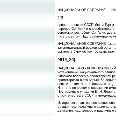
НАЦИОНАЛЬНОЕ СОБРАНИЕ — Н
473
принял в состав СССР Узб. и Туркм
народов Ср. Азии и способствовало 
советских республик Ср. Азии, для 
путь развития. Нац. размежевание 
НАЦИОНАЛЬНОЕ СОБРАНИЕ, 1)в иаро
законодательный верховный орган го
органов в буржуазных государствах (
^919_20).
НАЦИОНАЛЬНО - КОЛОНИАЛЬНЫЙ ВОПР
установлении национального равнопр
широкого вопроса о пролетарской ре
пролетариата в его борьбе 8а социал
состоит в том, что он собрал эти и
Н.-к. в. с вопросом о свержении им
Программные указания В. И. Ленина 
строительства в СССР и международ
Исторически нац. вопрос возник сна
в нации, возникли многонациональны
движения, нац. вопрос и различные 