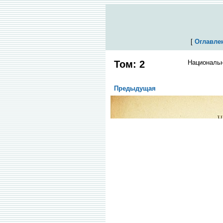
[
Оглавле
Том: 2
Национальн
Предыдущая