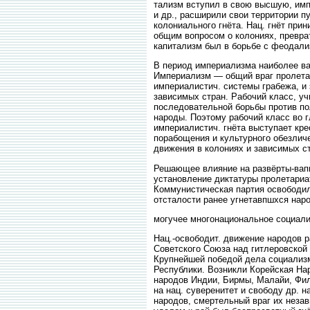
тализм вступил в свою высшую, имп
и др., расширили свои территории пу
колониального гнёта. Нац. гнёт пр
общим вопросом о колониях, превра
капитализм был в борьбе с феодали
В период империализма наиболее ва
Империализм — общий враг пролетар
империалистич. системы грабежа, и
зависимых стран. Рабочий класс, уч
последовательной борьбы против по
народы. Поэтому рабочий класс во г
империалистич. гнёта выступает кр
порабощения и культурного обезличе
движения в колониях и зависимых с
Решающее влияние на развёрты-вапи
установление диктатуры пролетариа
Коммунистическая партия освободила
отсталости ранее угнетавпшхся нар
могучее многонациональное социали
Нац.-освободит. движение народов р
Советского Союза над гитлеровской 
Крупнейшей победой дела социализм
Республики. Возникли Корейская Нар
народов Индии, Бирмы, Малайи, Фил
на нац. суверенитет и свободу др. 
народов, смертельный враг их незав