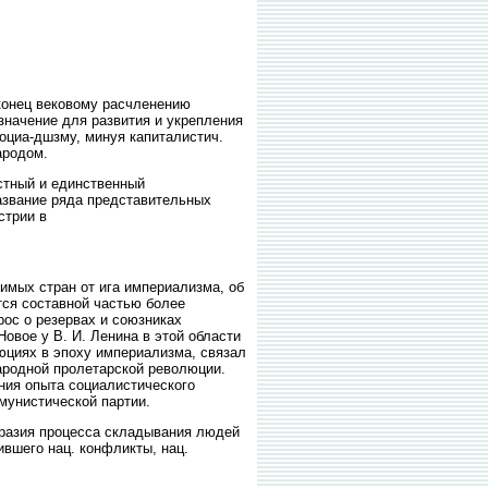
 конец вековому расчленению
значение для развития и укрепления
социа-дшзму, минуя капиталистич.
ародом.
тный и единственный
Название ряда представительных
стрии в
ых стран от ига империализма, об
тся составной частью более
рос о резервах и союзниках
Новое у В. И. Ленина в этой области
люциях в эпоху империализма, связал
народной пролетарской революции.
ения опыта социалистического
мунистической партии.
образия процесса складывания людей
ившего нац. конфликты, нац.