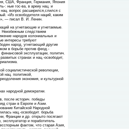
ия, США, Франция, Германия, Япония
-: ные гос-ва, в ареиу нац. и
 нац. вопрос расширился,слился с
ый. «Из освободителя наций, каким
, — писал В. И. Ленин.
наций на угнетающие и угнетаемые.
н. Неизбежным следствием
вижение народов колониальных и
ные интересы требуют
ободен народ, угнетающий другие
иком в борьбе против феод.-
 финансовой эксплуатации, политич.
развитых странах и нац.-освободит,
ериализма.
кой социалистической революции,
й нац. политикой,
преодоления экономия, и культурной
нах народной демократии.
в, после историч. победы
яд стран в Европе и Азии.
зование Китайской Народной
илась нац.-освободит. борьба
и, Франции и др. открыто посягают
м, эксплуататор и поработитель
бесспорным фактом, что старая Азия,