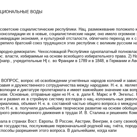
АЦИОНАЛЬНЫЕ ВОДЫ
. советские социалистические республики. Нац. размежевание положило
консолидации их в новые, социалистические нации; оно имело огромное 
ликвидации экономия, и культурной отсталости, облегчило переход их к 
укрепило братский союз трудящихся этих республик с великим русским н
дно-демократич. Чехословацкой Республике однопалатный полновлас
с. власти, избираемыи на основе всеобщего избирательного права. 2) 
напр., учредительные Н| с. во Франции в 1789 и в 1848, в Германии и Ав
ОС, вопрос об освобождении угнетённых народов колоний и зависим
авия и дружественного сотрудничества между народами. Н.-к. в. являе
волюции и диктатуре пролетариата и имеет важнейшее значение как воп
изм. Основные, отправные идеи но Н.-к. в. дали К. Маркс и Ф. Энгельс. 
деи и развил их в стройную систему взглядов о нац.-колониаль-ных рево
периализма, объявил Н.-к. в. составной частью общего вопроса о между
по Н.-к. в. получили дальнейшее творческое развитие на основе обобщ
ного революционного движения в трудах И. В. Сталина и решениях Ком
чала в странах Вост. Европы. В России, Австрии, Венгрии, в силу свое
е государства, послужившие первоначальной родпной нац. гнёта, пород
способы разрешения этого вопроса. В дальнейшем, когда капи