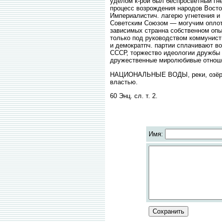
уделом к-рой был беспросветный гн
процесс возрождения народов Восто
Империалистич. лагерю угнетения и
Советским Союзом — могучим оплото
зависимых странна собственном опы
только под руководством коммунисти
и демократпч. партии сплачивают во
СССР, торжество идеологии дружбы 
дружественные миролюбивые отнош
НАЦИОНАЛЬНЫЕ ВОДЫ, реки, озёра и
властью.
60 Энц. сл. т. 2.
Имя: